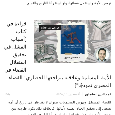
نهوض الأمة واستقلال قضائها، ولو استقرأنا التاريخ والقديم…
قراءة في
عروض ومراجعات
كتاب
[أسباب
الفشل في
تحقيق
استقلال
القضاء في
الأمة المسلمة وعلاقته بتراجعها الحضاري "القضاء
المصري نموذجًا"]
عماد الدين العشماوي
أغسطس 11, 2024
0
القضاء المستقل ونهوض المجتمعات صنوان لا يفترقان في تاريخ أي أمة
تسعى إلى تحقيق الحياة الطيبة لأبنائها، فالعلاقة تكاد تكون طردية بين
نهوض الأمة واستقلال قضائها، ولو استقرأنا التاريخ والقديم…