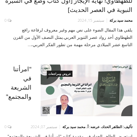
للطهطاوي! نهاية الإيجاز [أول كتاب وضع في السيرة
النبوية في العصر الحديث]
محمد سيد بركة
سبتمبر 15, 2024
0
يلقي هذا المقال الضوء على نص مهم وغير معروف لرفاعة رافع
الطهطاوي أحد رواد عصر التنوير العربي.يمثل النصف الأول من القرن
التاسع عشر الميلادي مرحلة مهمة من تطور الفكر العربي،…
"امرأتنا
عروض ومراجعات
في
الشريعة
والمجتمع"
تأليف: الطاهر الحداد، عرضه: أ. محمد سيد بركة
سبتمبر 07, 2024
0
استعرض الطاهر الحداد في مقدمة كتابه "امرأتنا في الشريعة والمجتمع"