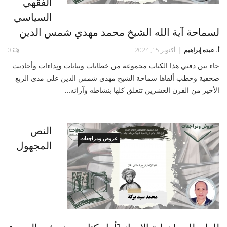
الفقهي
السياسي
لسماحة آية الله الشيخ محمد مهدي شمس الدين
أ. عبده إبراهيم
أكتوبر 15, 2024
0
جاء بين دفتي هذا الكتاب مجموعة من خطابات وبيانات ونِداءات وأحاديث
صحفية وخطب ألقاها سماحة الشيخ مهدي شمس الدين على مدى الربع
الأخير من القرن العشرين تتعلق كلها بنشاطه وآرائه…
النص
عروض ومراجعات
المجهول