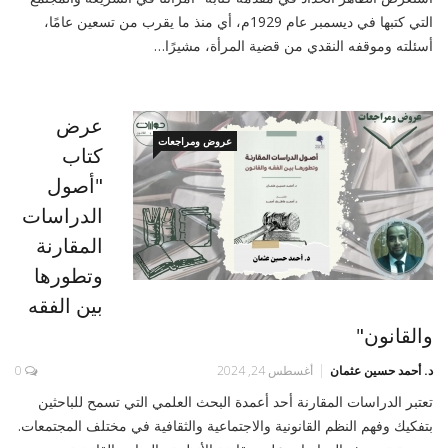
التي كتبها في ديسمبر عام 1929م، أي منذ ما يقرب من تسعين عامًا،
أسئلته وموقفه النقدي من قضية المرأة، مشيرًا…
عرض
عروض ومراجعات
كتاب
"أصول
الدراسات
المقارنة
وتطورها
بين الفقه
والقانون"
د. أحمد حسين عثمان
أغسطس 24, 2024
0
تعتبر الدراسات المقارنة أحد أعمدة البحث العلمي التي تسمح للباحثين
بتفكيك وفهم النظم القانونية والاجتماعية والثقافية في مختلف المجتمعات.