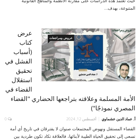
حيث تعتمد هذه الدراسات على مقارنة الأنظمة والمناهج القانونية
المتنوعة، بهدف…
عرض
عروض ومراجعات
كتاب
(أسباب
الفشل في
تحقيق
استقلال
القضاء في
الأمة المسلمة وعلاقته بتراجعها الحضاري "القضاء
المصري نموذجًا")
أ. عماد الدين عشماوي
أغسطس 12, 2024
0
القضاء المستقل ونهوض المجتمعات صنوان لا يفترقان في تاريخ أي أمة
تسعى إلى تحقيق الحياة الطيبة لأبنائها، فالعلاقة تكاد تكون طردية بين