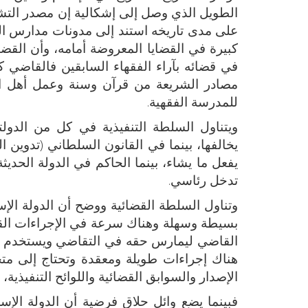
الطويل الذي وصل إلى إشكالية إن مصدر التشري
على مدى تاريخه استند إلى مدونات مدارس الف
كبيرة في القضايا المعروضة أمامه، وأن القض
في قضائه بآراء الفقهاء السابقين فالقاضي ك
مصادر الشريعة من قرآن وسنة وعمل أهل الم
للمدرسة الفقهية.
ويتناول السلطة التنفيذية في كل من الدول
يخالفها، بينما في القانون السلطاني (تدوي
يفعل ما يشاء، بينما الحاكم في الدولة الحديث
تدخل رئاسي.
وتناول السلطة القضائية ووضح أن الدولة الإسلا
بسيطة وسهلة وهناك سرعة في الإجراءات الق
القاضي ليمارس حقه في التقاضي ويستخدم لغة ق
هناك إجراءات طويلة ومعقدة وتحتاج إلى متخ
الإصدار والسوابق القضائية واللوائح التنفيذية،
فبينما يضع وائل حلاق فرضية أن الدولة الإس