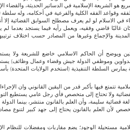
ع هو الشريعة الإسلامية في الدساتير الحديثة، والقضاء ال
قه وقواعد الفقه الكلية والفرعية في أحكامه، وله سلطة ت
اء في الاسلام لو لم يعرف مصطلح السوابق القضائية إلا أ
ان غالبًا قاضي وفقيه، ويعمل رأيه فيما يستجد بعدما لم 
دينة والإجماع وغيرها من المصادر حسب اختلاف ترتيبها 
تين ويوضح أن الحاكم الاسلامي خاضع للشريعة ولا يستط
ن الدواوين وموظفي الدولة جيش وقضاء وعمال وظائف) يست
ة يمارس السلطة التنفيذية (استخدم الولايات المتحدة) بأس
مية تتمتع فيها بأكبر قدر من اليقين القانوني وان الإجراءا
ضائية ولا تحتاج إلى متخصص فأي رجل عامي يستطيع التوج
ضائية سليمة، وأن العلم بالقانون منتشر، بينما الدولة ا
صص لأن العلم بالقانون يحتاج إلى جهد كبير لتنوع مصاد
لامية مستحيلة الوجود؛ يضع مقاربات ومفضلات للنظام ال