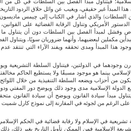
لإسلامية؛ فيتناول مبدأ الفصل بين السلطات في كل من ال
هذا المبدأ غير حقيقي، ويغيب عن وائل حلاق الردود التاريخ
 بين السلطات) والذي أشار في الكتاب إلى چيمس ماديسون
دستور الأمريكي وتناول الرقابة القضائية على القوانين، 
نقاص وفشل لمبدأ الفصل بين السلطات دون أن يتناول ما
أين مكملين لبعضيهما، وأنهما ضروريان سويًا، ويتناول الف
د هذا المبدأ ومدى تحققه ويفند الآراء التي تنتقد عدم
ن وجودهما في الدولتين، فيتناول السلطة التشريعية ويو
لإسلامي بينما هو موجود مسبقًا ولا يستطيع الحاكم مخالفته،
لمكون من أحزاب ويضعه السلطة التنفيذية من خلال اللوائح
ع الدولة الإسلامية مدى وجود ذلك ويوضح دور المفتي ودور
تناول مبدأ سيادة القانون ويوضح أن سيادة القانون متح
ذلك على الرغم من لجوئه في المقارنة إلى نموذج كارل شمي
شريعية في الإسلام ولا رقابة قضائية في الحكم الإسلامي؛
شريعة الإسلامية فمن الممكن تأويل التاريخ بغير ذلك، ذلك ا