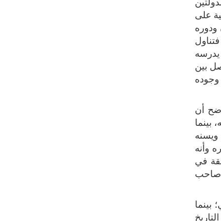
دولتين
ية على
 ودوره
فتناول
 يدرسه
صل بين
 وجوده
ضح أن
 بينما
 ويسنه
ه وأنه
ققة في
ت صاحب
 بينما
لتاريخ