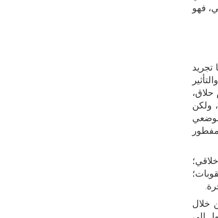
ي، فهو
 تجريد
لتأثير
 حلاق،
، ولكن
الوضعي
 مفطور
لاقي؛
قوبات؛
رة.
ن خلال
ول إلى