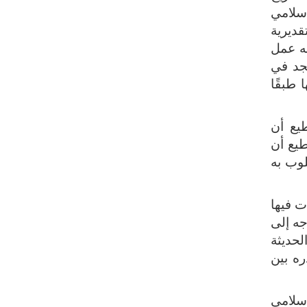
إسلامي
قديرية
نه عمل
يجد في
طبقًا
يع أن
طيع أن
لوب به
ت فيها
ه إلى
لحديثة
ره بين
إسلامي