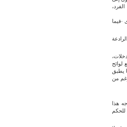
الفرد،
 -فيما
لرادعة
دخلات،
 لوائح
ا يطبق
رغم من
جه هذا
للحكم