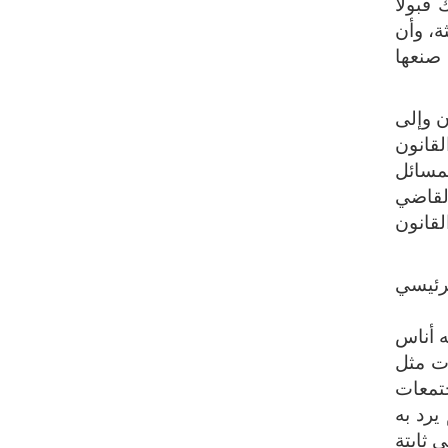
 قبولا
ة، وأن
 صنعها
ن وإلى
قانون
ميع المسائل
لقاضي
قانون
رئيسي
ه أناس
ات مثل
جتمعات
يرد به
 ثابتة