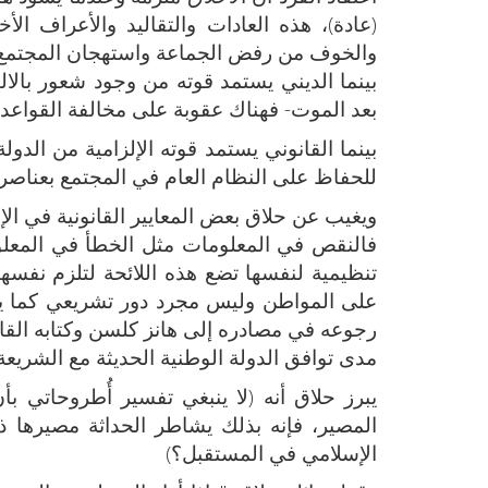
(عادة)، هذه العادات والتقاليد والأعراف الأ
والخوف من رفض الجماعة واستهجان المجتمع ال
بينما الديني يستمد قوته من وجود شعور بالال
بعد الموت- فهناك عقوبة على مخالفة القواعد ال
بينما القانوني يستمد قوته الإلزامية من الدو
للحفاظ على النظام العام في المجتمع بعناصره
ويغيب عن حلاق بعض المعايير القانونية في الإ
فالنقص في المعلومات مثل الخطأ في المعلوما
تنظيمية لنفسها تضع هذه اللائحة لتلزم نفسها
على المواطن وليس مجرد دور تشريعي كما يقد
رجوعه في مصادره إلى هانز كلسن وكتابه القان
مدى توافق الدولة الوطنية الحديثة مع الشريعة 
يبرز حلاق أنه (لا ينبغي تفسير أُطروحاتي بأن
المصير، فإنه بذلك يشاطر الحداثة مصيرها
الإسلامي في المستقبل؟)