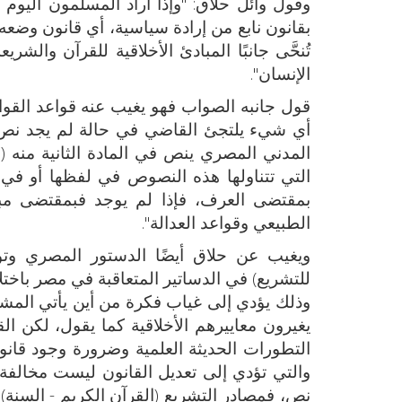
وقول وائل حلاق: "وإذا أراد المسلمون اليوم 
بقانون نابع من إرادة سياسية، أي قانون وضعه 
تُنحَّى جانبًا المبادئ الأخلاقية للقرآن وال
الإنسان".
قول جانبه الصواب فهو يغيب عنه قواعد القواني
أي شيء يلتجئ القاضي في حالة لم يجد نص 
التي تتناولها هذه النصوص في لفظها أو في
بمقتضى العرف، فإذا لم يوجد فبمقتضى مباد
الطبيعي وقواعد العدالة".
ويغيب عن حلاق أيضًا الدستور المصري وتو
للتشريع) في الدساتير المتعاقبة في مصر باختل
وذلك يؤدي إلى غياب فكرة من أين يأتي المشر
يغيرون معاييرهم الأخلاقية كما يقول، لكن 
التطورات الحديثة العلمية وضرورة وجود قانون
والتي تؤدي إلى تعديل القانون ليست مخالفة ل
نص، فمصادر التشريع (القرآن الكريم - السنة) 