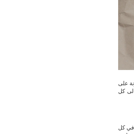
نة على
إلى كل
 في كل