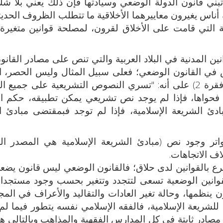
تبني قانون الدولة الوضعي وسيادتها فإن ذلك يعني بلا شك
أناس يغيرون معاييرهما الأخلاقية ما تتطلب الظروف الحديث
شريعة التي قامت على الأخلاق لقرون، لمصلحة قوانين متغيرة
ن المدنية في البلاد العربية والتي تنص على مصادر القانو
في القانون الوضعي؛ فعلى سبيل المثال وليس الحصر، ال
المدني المصري ينص في المادة الثانية منه (فقرة 2) على أنه: "تسري النصوص التشريعية على ج
 فحواها، فإذا لم يوجد نص تشريعي يمكن تطبيقه، حكم ا
ئ الشريعة الإسلامية، فإذا لم توجد فبمقتضى مبادئ ال
اتر وجود نص (مبادئ الشريعة الإسلامية هي المصدر ال
اف الاتجاهات.
ع بالقوانين لدى حلاق؛ فالقانون الوضعي ليس قانون يضع
القوانين الوضعية تسعى لتتجدد وتتغير بحسب وجود مستجد
 ينظمها، وحالة تغير العادات والتقاليد والأعراف في الم
لشريعة الإسلامية، فالفقه الإسلامي نفسه يتطور فيما لم 
مصادر ثابتة في كل المدارس الفقهية والمذاهب وبالتالي هي