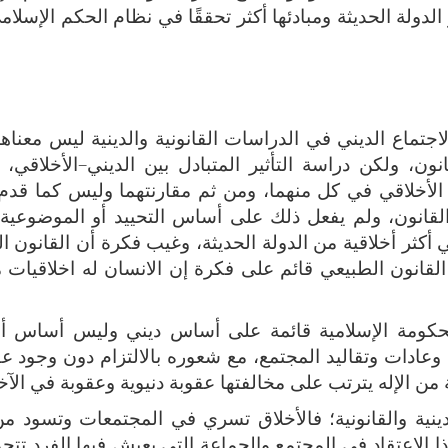
ولة الحديثة ومبادئها أكثر تحققًا في نظام الحكم الإسلام
جتماع الديني في الدراسات القانونية والدينية ليس معناها
ون، ولكن دراسة التأثير المتبادل بين الديني–الأخلاقي، وا
ير الأخلاقي في كل منهما، ومن ثم مقارنتهما وليس كما قدم
لقانون، ولم يفعل ذلك على أساس التحييد أو الموضوعية
أكثر أخلاقية من الدولة الحديثة، وغيب فكرة أن القانون 
قانون الطبيعي قائم على فكرة إن الانسان له اخلاقيات
الحكومة الإسلامية قائمة على أساس ديني وليس أساس أخ
 وعادات وتقاليد المجتمع، مع شعوره بالالتزام دون وجود ع
من الإله يترتب على مخالفتها عقوبة دنيوية وعقوبة في الآخ
لدينية والقانونية؛ فالأخلاق تسري في المجتمعات وتسود م
ذا الاعتقاد في المجتمع والجماعة التي يعيش فيها الفرد تتح