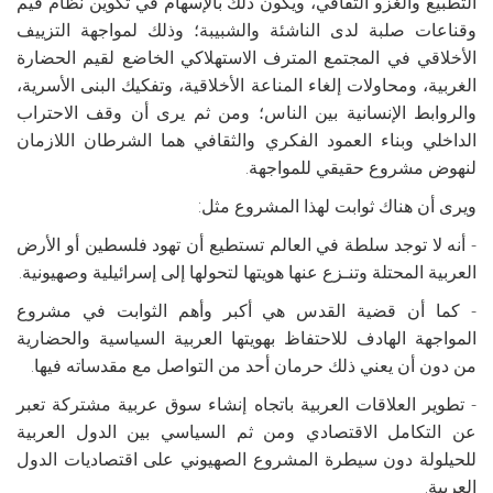
التطبيع والغزو الثقافي، ويكون ذلك بالإسهام في تكوين نظام قيم
وقناعات صلبة لدى الناشئة والشبيبة؛ وذلك لمواجهة التزييف
الأخلاقي في المجتمع المترف الاستهلاكي الخاضع لقيم الحضارة
الغربية، ومحاولات إلغاء المناعة الأخلاقية، وتفكيك البنى الأسرية،
والروابط الإنسانية بين الناس؛ ومن ثم يرى أن وقف الاحتراب
الداخلي وبناء العمود الفكري والثقافي هما الشرطان اللازمان
لنهوض مشروع حقيقي للمواجهة.
ويرى أن هناك ثوابت لهذا المشروع مثل:
- أنه لا توجد سلطة في العالم تستطيع أن تهود فلسطين أو الأرض
العربية المحتلة وتنـزع عنها هويتها لتحولها إلى إسرائيلية وصهيونية.
- كما أن قضية القدس هي أكبر وأهم الثوابت في مشروع
المواجهة الهادف للاحتفاظ بهويتها العربية السياسية والحضارية
من دون أن يعني ذلك حرمان أحد من التواصل مع مقدساته فيها.
- تطوير العلاقات العربية باتجاه إنشاء سوق عربية مشتركة تعبر
عن التكامل الاقتصادي ومن ثم السياسي بين الدول العربية
للحيلولة دون سيطرة المشروع الصهيوني على اقتصاديات الدول
العربية.