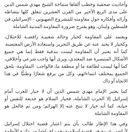
وأحاديث صحفية وخطب ألقاها سماحة الشيخ مهدي شمس الدين
على مدى الربع الأخير من القرن العشرين تتعلق كلها بنشاطه
وآرائه وأفكاره حول مقاومته للمشروع الصهيوني – الإسرائيلي في
فلسطين ولبنان، وهو يقترح ضرورة المقاومة المدنية الشاملة.
ويعتمد على المقاومة كخيار وحالة شعبيـة رافضـة للاحتلال،
وكخيار لا يحيد عنه عن طريق التحرير واستعادة الأرض المغتصبة.
كما أنه يعتبر أن المقاومة ليست بندقية فقط إنما هي جميع
الأشكال المتيسرة ضد المعتدي، ويرى أنها واجب شرعي وأخلاقي،
كما أنها ليست لطائفة ما أو منطقة ما، فالواجب -المقاومة- يلحق
الجميع بمختلف انتماءاتهم، وكل من يرفع شعارًا وطنيًّا في هذا
الاتجاه أو ذاك.
كما يعتبر الإمام مهدي شمس الدين أن لا خيار للعرب أمام
إسرائيل إلا الحرب الشاملة، فخيار السلام هو خديعة للنفس أو
خيانة، كما أنه خيار لا تنتج عنه إلا الهزائم؛ ومن ثم فالحل هو
المقاومة الشاملة.
وفي هذا الإطار طالب بأن يتم اعتبار قضية احتلال إسرائيل
لأراضي عربية هي قضية إسلامية يجب إخراجها من دائرة الأنظمة