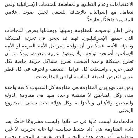
الاعتصامات وعدم التطبيع، والمقاطعة للمنتجات الإسرائيلية ولمن
يتعامل مع إسرائيل، بالإضافة للسعي لخلق صوت إعلامي
للمقاومة داخليًّا وخارجيًّا.
وفي إطار توضيحه للمقاومة وسبلها ووسائلها يعرض للنجاحات
التي حققها الإسرائيليون، فهم قد نجحوا في تجزئة المشكلة
وتفرقة الأمة، فبدلًا من أن تواجه إسرائيل الأمة العربية أو الأمة
الإسلامية أصبحت تواجه دولًا ووفودًا عربية متعددة، وبدلًا من أن
تطرح مشكلة واحدة أصبحت تطرح مشاكل جزئية خاصة بكل
قطر عربي، واستغلت كل عوامل الضعف والخوف في كل قطر
عربي لتعرض الصيغة المناسبة لها في المفاوضات.
ومن ثم، فهو يرى المقاومة هي مقاومة كل الشعوب لا فئة واحدة
منه، وكل المناطق لا منطقة واحدة منها هي مقاومة الدولة
والمجتمع والأهالي والأحزاب، وكل هؤلاء تحت سقف المشروع
الوطني.
فالمقاومة ليست غاية في حد ذاتها وليست مشروعًا خاصًّا بحد
ذاته، المقاومة هي أداة ضغط سياسية لها غاية تحريرية لا غير،
ووظيفتها أن تخدم هدف التحرير الذي يقوم به المجتمع بجميع