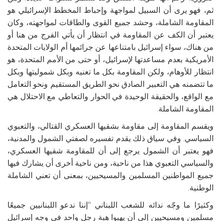
ثم، فهو يرى أن السبيل لمواجهة وإحباط المخطط الإسرائيلي هو
المقاومة الشاملة، وحشد جميع القوى والطاقات لمواجهته، وكان
يعتبر أن الكف عن المقاومة في انتظار أن يأتي الفرج من هنا أو
من هناك، سواء إسرائيل بامتناعها عن جرائمها أم الولايات المتحدة
الأمريكية بعدم مساعدتها لإسرائيل، أو حتى من الأمم المتحدة، هو
انتظار للأوهام، ولكن المقاومة بكل ما تعنيه وبكل شموليتها وبكل
ما تتضمنه هي التعبير الصادق نحو الطريق المستقيم ونحو التعامل
مع الواقع، والحقيقة الوحيدة في الحوار والتعاطي مع الاحتلال هي
المقاومة الشاملة.
ويقسم المقاومة إلى مقاومة بشقيها العسكري القتالي، والتعبوي
السياسي. وفي سياق ذلك يقدم تفسيره لصفتي الشمول والمدنية،
فهو يعتبر أن الشمول يرجع إلى أن للمقاومة شقيها العسكري،
والسياسي التعبوي هذا من ناحية، ومن ناحية أخرى أن يشارك فيها
جميع المواطنين المسلمين والمسيحيين، بمعنى أن تعني الشاملة
الوطنية.
وكثيرًا ما وجّه ندائه للشعب اللبناني "إننا ندعو اللبنانيين جميعًا
مسلمين ومسيحيين إلى أن يهبوا هبة رجل واحد في وجه إسرائيل