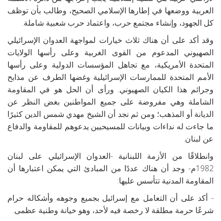
العربية ووضعها في إطارها الإسلامي الصحيح، وطالب بأن توظف
كل الجهود، وإنشاء مجتمع حرب، واعتماد حرب شعبية شاملة.
وقد أكد على أن هناك ثلاث خيارات لمواجهة العدوان الإسرائيلي
الصهيوني المدعوم من القوى الغربية وعلى رأسها الولايات
المتحدة الأمريكية، مع تجاهل المؤسسات الدولية وعلى رأسها
الأمم المتحدة للممارسات الإسرائيلية وغضها الطرف عن مذابح
وجرائم هذا الكيان الصهيوني. ورأى أن الحل هو في المقاومة
الشاملة وهي مفروضة على جميع المواطنين بغض النظر عن
الديانة أو المذهب؛ ومن ثم نجد أن الشيخ مهدي شمس الدين كثيرًا
ما جاءت له نداءات وبيانات للمسيحيين يدعوهم للمقاومة والدفاع
عن لبنان.
وانطلاقًا من الأزمة اللبنانية -العدوان الإسرائيلي على لبنان
1982م- وجد أن هناك عددًا من المبادئ التي يمكن اعتبارها أن
المقاومة المدنية تتأسس عليها:
- أكد على أن التعامل مع إسرائيل بجميع وجوهه وأشكاله حرام
شرعًا حرمة مطلقة لا رخصة فيه لأحد، وهو خيانة وطنية عظمى.