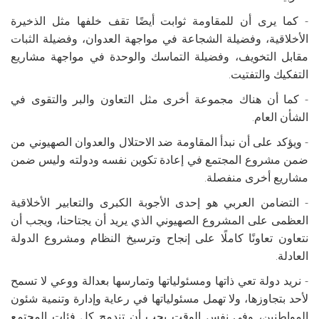
- كما يرى أن للمقاومة ثوابت أيضًا تقف خلفها مثل الذخيرة
الأخلاقية، وفضيلة الشجاعة في مواجهة العدوان، وفضيلة الثبات
مقابل التخويف، وفضيلة التماسك والوحدة في مواجهة مشاريع
التفكيك والتفتيت.
- كما أن هناك مجموعة أخرى مثل التعاون والبر والتقوى في
الشأن العام.
- ويؤكد على أن نبدأ المقاومة ضد الاحتلال والعدوان الصهيوني من
ضمن مشروع المجتمع في إعادة تكوين نفسه ودولته وليس ضمن
مشاريع أخرى منفصلة.
- التضامن العربي هو إحدى الأجوبة الكبرى والتعابير الأخلاقية
العظمى على المشروع الصهيوني الذي يريد أن يجتاحنا، ويجب أن
نتعاون تعاونًا كاملًا على إنجاح وترسيخ النظام ومشروع الدولة
العادلة.
- نريد دولة تعي ذاتها ومسئولياتها وتمارسها بعدالة ووعي لا تسمح
لأحد بتجاوزها، ولا تهمل مسئولياتها في رعاية وإدارة وتنمية شئون
المواطنين، وفي نفس الوقت يجب أن تندمج كل فئات المجتمع