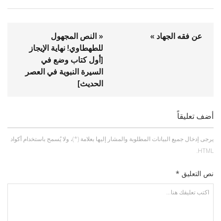
عن فقه الجهاد »
« النص المجهول
للطهطاوي! نهاية الإيجاز
[أول كتاب وضع في
السيرة النبوية في العصر
الحديث]
أضف تعليقاً
يرجى إدخال جميع البيانات المطلوبة والمشار إليها بعلامة (*)، ولا يُسمح باستخدام أكواد
HTML.
نص التعليق *