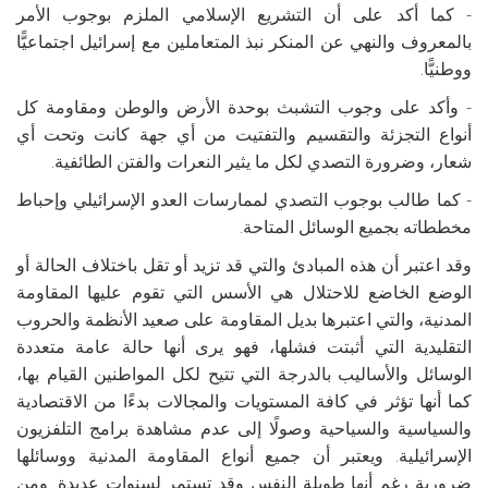
- كما أكد على أن التشريع الإسلامي الملزم بوجوب الأمر
بالمعروف والنهي عن المنكر نبذ المتعاملين مع إسرائيل اجتماعيًّا
ووطنيًّا.
- وأكد على وجوب التشبث بوحدة الأرض والوطن ومقاومة كل
أنواع التجزئة والتقسيم والتفتيت من أي جهة كانت وتحت أي
شعار، وضرورة التصدي لكل ما يثير النعرات والفتن الطائفية.
- كما طالب بوجوب التصدي لممارسات العدو الإسرائيلي وإحباط
مخططاته بجميع الوسائل المتاحة.
وقد اعتبر أن هذه المبادئ والتي قد تزيد أو تقل باختلاف الحالة أو
الوضع الخاضع للاحتلال هي الأسس التي تقوم عليها المقاومة
المدنية، والتي اعتبرها بديل المقاومة على صعيد الأنظمة والحروب
التقليدية التي أثبتت فشلها، فهو يرى أنها حالة عامة متعددة
الوسائل والأساليب بالدرجة التي تتيح لكل المواطنين القيام بها،
كما أنها تؤثر في كافة المستويات والمجالات بدءًا من الاقتصادية
والسياسية والسياحية وصولًا إلى عدم مشاهدة برامج التلفزيون
الإسرائيلية. ويعتبر أن جميع أنواع المقاومة المدنية ووسائلها
ضرورية رغم أنها طويلة النفس وقد تستمر لسنوات عديدة. ومن