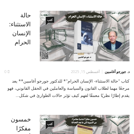
حالة
كتب
الاستثناء:
الإنسان
الحرام
د. جورجو أغامبين
أغسطس 15, 2025
0
كتاب "حالة الاستثناء- الإنسان الحرام"* للدكتور جورجو أغامبين** يعد
مرجعًا مهما لطلاب القانون والسياسة والعاملين في الحقل القانوني، فهو
يقدم إطارًا نظريًا معمقًا لفهم كيف تؤثر حالات الطوارئ في شكل…
خمسون
كتب
مفكرًا