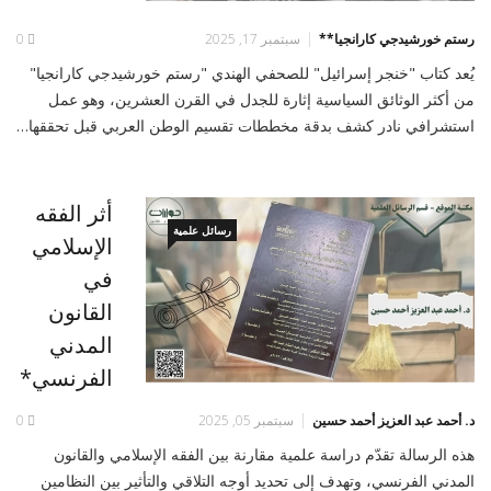
رستم خورشيدجي كارانجيا**
سبتمبر 17, 2025
0
يُعد كتاب "خنجر إسرائيل" للصحفي الهندي "رستم خورشيدجي كارانجيا"
من أكثر الوثائق السياسية إثارة للجدل في القرن العشرين، وهو عمل
استشرافي نادر كشف بدقة مخططات تقسيم الوطن العربي قبل تحققها…
أثر الفقه
رسائل علمية
الإسلامي
في
القانون
المدني
الفرنسي*
د. أحمد عبد العزيز أحمد حسين
سبتمبر 05, 2025
0
هذه الرسالة تقدّم دراسة علمية مقارنة بين الفقه الإسلامي والقانون
المدني الفرنسي، وتهدف إلى تحديد أوجه التلاقي والتأثير بين النظامين