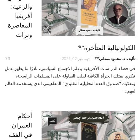
والرعية:
أفريقيا
المعاصرة
وتراث
الكولونيالية المتأخرة"*
تأليف: د. محمود ممداني**
ديسمبر 02, 2025
0
في فضاء الدراسات الأفريقية وعلم الاجتماع السياسي، نادرًا ما يظهر عمل
فكري يمتلك الجرأة الكافية لقلب الطاولة على المسلمات الراسخة،
وتفكيك "صندوق العدة التحليلية التقليدي" المفاهيمي الذي يستخدمه العالم
لفهم…
أحكام
كتب
العمران
في الفقه