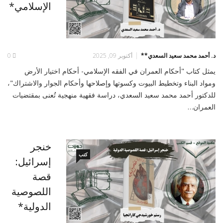
الإسلامي*
د. أحمد محمد سعيد السعدي**
أكتوبر 09, 2025
0
يمثل كتاب "أحكام العمران في الفقه الإسلامي- أحكام اختيار الأرض
ومواد البناء وتخطيط البيوت وكسوتها وإصلاحها وأحكام الجوار والاشتراك"،
للدكتور أحمد محمد سعيد السعدي، دراسة فقهية منهجية تُعنى بمقتضيات
العمران…
خنجر
كتب
إسرائيل:
قصة
اللصوصية
الدولية*