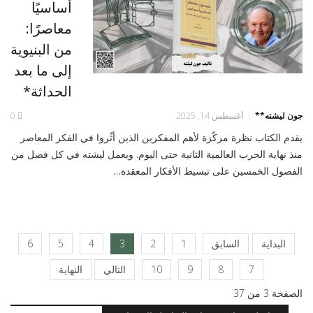
أساسيًا
معاصرًا:
من البنيوية
إلى ما بعد
الحداثة*
جون ليشته**
أغسطس 14, 2025
0
يقدم الكتاب نظرة مركّزة لأهم المفكرين الذين أثّروا في الفكر المعاصر
منذ نهاية الحرب العالمية الثانية حتى اليوم. ويعمل ليشته في كل فصل من
الفصول الخمسين على تبسيط الأفكار المعقدة…
البداية
السابق
1
2
3
4
5
6
7
8
9
10
التالي
النهاية
الصفحة 3 من 37