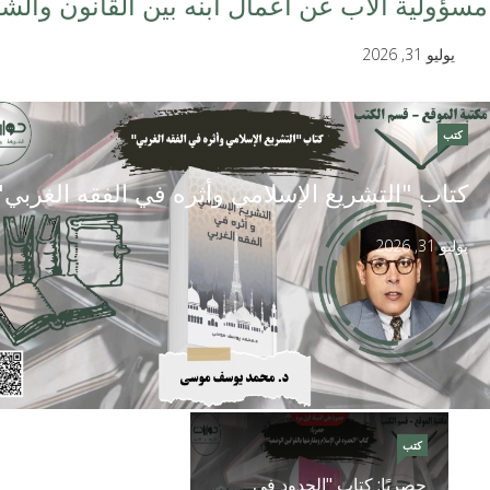
مسؤولية الأب عن أعمال ابنه بين القانون والشريع
يوليو 31, 2026
Joomla! 3 Modules
- by
VinaGecko.com
© Free
كتب
كتاب "التشريع الإسلامي وأثره في الفقه الغربي"
يوليو 31, 2026
كتب
حصريًا: كتاب "الحدود في