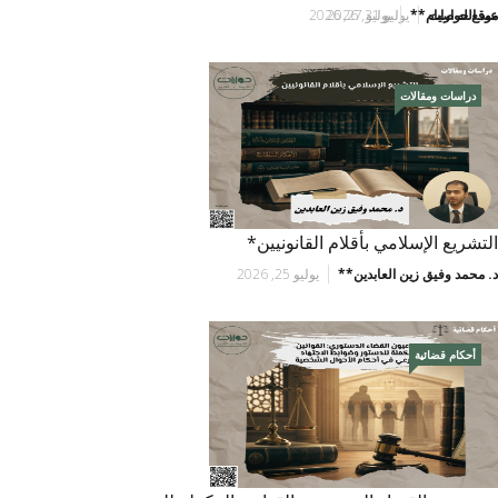
موقع حوارات
عبد الله صيام**
يوليو 31, 2026
يوليو 27, 2026
دراسات ومقالات
التشريع الإسلامي بأقلام القانونيين*
د. محمد وفيق زين العابدين**
يوليو 25, 2026
أحكام قضائية