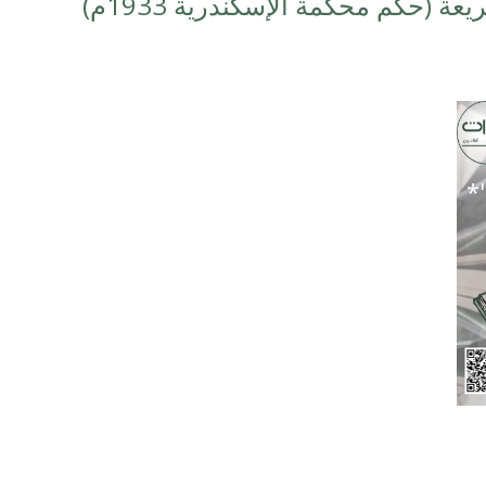
ة (حكم محكمة الإسكندرية 1933م)
*