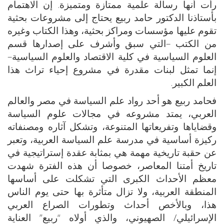
رأت أنها رسالة علمية ممتازة ومتميزة. إن الاهتمام
بأستاذنا الدكتور حامد ربيع يحتاج إلى مشروعات بحثية
تقوم عليها مؤسسات ومراكز بحثية، وهذا الكتاب وغيره
من الكتب –التي سبق وأشرف على إصدارها قسم
العلوم السياسية في كلية الاقتصاد والعلوم السياسية–
إنما تمثل لبنات مقدرة في مشروع إحياء تراث هذا
العلم الكبير.
فحامد ربيع هو أحد رواد علم السياسة في مصر والعالم
العربي، يمتد مشروعه في مجالات علوم السياسة
وقضاياها وتفريعاتها المتنوعة، وتشكل آثاره ومصنفاته
ركيزة أساسية في مدرسة علم السياسة العربية، وتعبر
عن حقبة تاريخية مهمة هي بمثابة عقدة إستراتيجية في
تاريخ أمتنا المعاصر، خصوصا أن هذه الفترة شهدت
معظم الأحداث الكبرى التي تشكلت على أساسها
المنطقة العربية، ولا تزال متأثرة بها حتى يوم الناس
هذا، وبالأخص أحداث وتطورات الصراع العربي
الإسرائيلي/ الصهيوني، والذي أولاه “ربيع” العناية