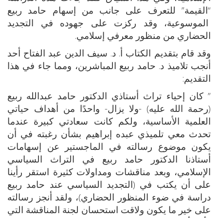
“القيمة” للتعرف على جانب من إسهام حامد ربيع
الموسوعية، وقد ركزت على جهوده في التجديد
الحضاري من منظور معرفي إسلامي.
وقد قام بتقديم الكتاب أ. د. سيف الدين عبد الفتاح أحد
أنجب تلاميذ د. حامد ربيع المباشرين، ومما جاء في هذا
التقديم:
” كان إحياء تراث أستاذي الدكتور حامد عبدالله ربيع
(رحمة الله عليه) -ولا يزال- واحدًا من أهداف حياتي
العلمية الأساسية، ولكم كانت سعادتي كبيرة عندما
تحدث معي تلميذي عبده إبراهيم بشأن رغبته في أن
يكون موضوع رسالته في الماجستير عن إسهامات
أستاذنا الدكتور حامد ربيع في التراث السياسي
الإسلامي، وبعد مناقشات ومداولات كثيرة استقر رأينا
على أن يكتب في (التجديد السياسي عند حامد ربيع
دراسة في ضوء المنظور الحضاري)، ولقد أنجز رسالته
على خير ما يكون ولاقت استحسان لجنة المناقشة التي