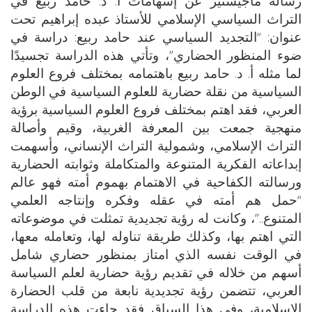
رسالة ماجيستير عن إسهامات أ. د. حامد ربيع في
التراث السياسي الإسلامي للأستاذ عبده إبراهيم تحت
عنوان: “التجديد السياسي عند حامد ربيع: دراسة في
ضوء المنظور الحضاري”، وتأتي هذه الدراسة تجسيدًا
لما مثله أ. د. حامد ربيع باهتمامه بمختلف فروع العلوم
السياسية من نقلة حضارية للعلوم السياسية في الوطن
العربي، فقد اهتم بمختلف فروع العلوم السياسية برؤية
منهجية جمعت بين المعرفة الغربية، وقيم وأصالة
التراث الإسلامي، وشمولية التراث الإنساني، وأسهمت
إبداعاته الفكرية المتنوعة والمتكاملة وثوابته الحضارية
ورسالته الكفاحية في الاهتمام بهموم أمته فهو عالم
“حمل هم أمته في عقله وفكره وإنتاجه العلمي
المتنوع..”، وكانت له رؤية تجديدية تمثلت في موضوعاته
التي اهتم بها، وكذلك طريقة تناوله لها، وتعامله معها،
في الوقت نفسه الذي امتاز بمنظور حضاري شامل
أسهم من خلاله في تقديم رؤية حضارية لعلم السياسة
العربي، تتضمن رؤية تجديدية نابعة من قلب الحضارة
الإسلامية، وفي هذا السياق فقد جاءت هذه الدراسة