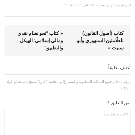
آخر تعديل بتاريخ السبت, 03 يناير 2026 17:24
كتاب (أصول القانون)
« كتاب “نحو نظام نقدي
للعلّامتين السنهوري وأبو
ومالي إسلامي: الهيكل
ستيت »
والتطبيق”
أضف تعليقاً
يرجى إدخال جميع البيانات المطلوبة والمشار إليها بعلامة (*)، ولا يُسمح باستخدام أكواد
HTML.
نص التعليق *