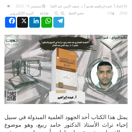
By إعداد أ. عبده إبراهيم تقديم أ. د. سيف الدين عبد الفتا
سبتمبر 18, 2023
2960
0
حجم الخط
طباعة
البريد الإلكتروني
Facebook
X
LinkedIn
WhatsApp
Telegram
يمثل هذا الكتاب أحد الجهود العلمية المبذولة في سبيل
إحياء تراث الأستاذ الدكتور حامد ربيع، وهو موضوع