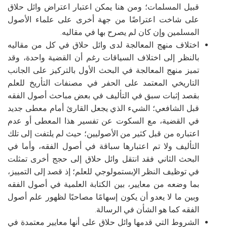
قبيل المسلمات؛ ومن هنا يمكن اعتبار اعتراض وائل حلاق
على شاخت اعتراضًا من جهة أخرى على علماء الأصول
المسلمين وإن كان لم يصرح بها في مقاليه.
اختلاف منهج المعالجة لدى وائل حلاق في كل من مقاليه
بالنظر إلى اختلاف السياقات رغم أن القضية واحدة، وقد
تميز منهج المعالجة في البحث الأول بالتركيز على الجانب
التاريخي المعتمد على الحفر في مصنفات التأريخ للعلم
بقصد إثبات سبق في التأليف في بعض مباحث أصول الفقه
قبل الشافعي؛ الشيء الذي يجعل القارئ أمام معطى جديد
في القضية، مع السكوت عن تفسير هذا المعطى أو عدم
اعتباره من قبل كثير من الأصوليين؛ حيث لم يلتفت إلى تلك
التأليف ولا تم اعتبارها سباقة في أصول الفقه، وأما في
البحث الثاني فقد انتقل وائل حلاق إلى حجج أخرى تمثلت
في توظيف النظر الإبستمولوجي للعلم؛ إذ قصد إلى التمييز،
بما وضعه من معايير، بين الكتابة العلمية في أصول الفقه
وبين ما لا يعدو أن يكون إسهامًا مصاحبًا لظهور علم أصول
الفقه كما هو الشأن في الرسالة.
الشروط التي قدمها وائل حلاق على أنها معايير معتمدة في