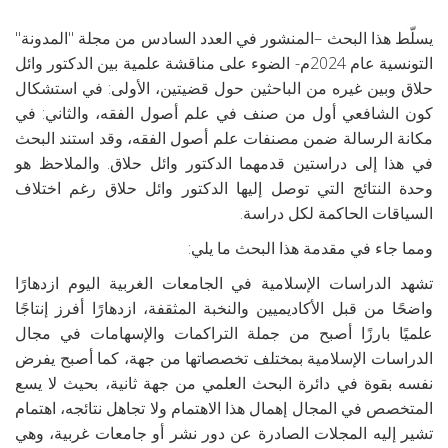
يسلّط هذا البحث –المنشور في العدد السادس من مجلة "المدونة"
التونسية عام 2024م- الضوء على مناقشة علمية بين الدكتور وائل
حلاق وبين غيره من الباحثين حول قضيتين، الأولى: في استشكال
كون الشافعي أول من صنف في علم أصول الفقه، والثاني: في
مكانة الرسالة ضمن مصنفات علم أصول الفقه، وقد استند البحث
في هذا إلى دراستين قدمهما الدكتور وائل حلاق. والملاحظ هو
وحدة النتائج التي توصل إليها الدكتور وائل حلاق رغم اختلاف
السياقات الحاكمة لكل دراسة.
ومما جاء في مقدمة هذا البحث ما يلي:
تشهد الدراسات الإسلامية في الجامعات الغربية اليوم ازدهارًا
واضحًا من قبل الأكاديميين والنخبة المثقفة، ازدهارًا أفرز إنتاجًا
علميًا بارزًا أصبح من جملة التراكمات والإسهامات في مجال
الدراسات الإسلامية بمختلف تخصصاتها من جهة، كما أصبح يفرض
نفسه بقوة في دائرة البحث العلمي من جهة ثانية، بحيث لا يسع
المتخصص في المجال إهمال هذا الاهتمام ولا تجاهل نتائجه، اهتمام
تشير إليه المجلات الصادرة عن دور نشر أو جامعات غربية، وهي