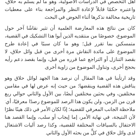
أهل التخصص في الدراسات الأصولية، وهو ما لم يسلم به حلاق،
واعتبره حكمًا قابلاً لإعادة النظر والمراجعة بناء على معطيات
تاريخية مخالفة نذكرها أثناء الخوض في البحث.
كان من نتائج هذه المعارضة العلمية أن تثير نقاشًا آخر حول
الموضوع، خصوصًا من منتقديه الذين أبوا هذا التشكيك في القضية،
متمسكين بما تقرر قبل؛ وهو ما كان سببًا في إعادة طرح
الموضوع على مائدة النقاش مرة أخرى من قبل وائل حلاق، لا
بقصد التنازل أو التراجع عما قرره من قبل، وإنما بقصد دعم رأيه
بحجج أخرى، وتناول الموضوع من زاوية أخرى.
وقد ارتأينا في هذا المقال أن نرصد هذا الجهد لوائل حلاق وهو
يناقش هذه القضية وينقضها؛ من حيث إنه عرض لها في مقامين
مختلفين، وفي بحثين مختلفين أيضًا، بين الأول والثاني حوالي ربع
قرن من الزمن، ولن يكون هذا الرصد للموضوع رصدًا معرفيًا، أي:
ملاحظة الجانب المعرفي للقضية؛ إذًا لكان الأمر في ذلك هينًا نظرًا
لأن النتيجة، في نهاية الأمر، إما إيجاب أو سلب، وإنما القصد هنا
الاحتفال بالسياقات المختلفة للقضية، وكذا رصد آليات الاشتغال
لدى وائل حلاق في كلٍّ من بحثه الأول والثاني.