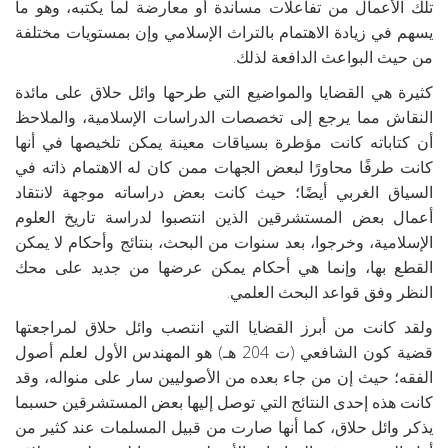
تلك الأعمال من تفاعلات مساندة أو معارضة لما يكتبه، وهو ما
يسهم في زيادة الاهتمام بالتراث الإسلامي وإن بمستويات مختلفة
من حيث البواعث الدافعة لذلك.
كثيرة هي القضايا والمواضيع التي طرحها وائل حلاق على مائدة
النقاش مما يرجع إلى تخصصات الدراسات الإسلامية، والملاحظ
أن كتاباته كانت مؤطرة بسياقات معينة يمكن تلخيصها في أنها
كانت طرفًا محاورًا لبعض الجهات ممن كان له الاهتمام ذاته في
السياق الغربي أيضًا؛ حيث كانت بعض دراساته موجهة لانتقاد
أعمال بعض المستشرقين الذين انتصبوا لدراسة تاريخ العلوم
الإسلامية، وخرجوا، بعد سنوات من البحث، بنتائج وأحكام لا يمكن
القطع بها، وإنما هي أحكام يمكن عرضها من جديد على محك
النظر وفق قواعد البحث العلمي.
ولقد كانت من أبرز القضايا التي انتصب وائل حلاق لمراجعتها
قضية كون الشافعي (ت 204 هـ) هو المهندس الأول لعلم أصول
الفقه؛ حيث إن من جاء بعده من الأصوليين سار على منواله، وقد
كانت هذه إحدى النتائج التي توصل إليها بعض المستشرقين حسبما
يذكر وائل حلاق، كما أنها صارت من قبيل المسلمات عند كثير من