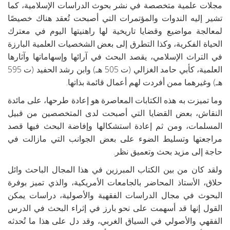
مجلات علمية متخصصة في نشر بحوث الدراسات الإسلامية، كما
تشير إليه الندوات والمؤتمرات التي أصبحت تُعقد هناك خصيصًا
لمعالجة مواضيع وقضايا تاريخية لها راهنيتها اليوم في معترك
الحياة الفكرية، وكذا التطرق إلى بعض الشخصيات العلمية البارزة
في التراث الإسلامي، يقصد البحث في آرائها وإسهاماتها وآثارها
العلمية، كأبي حامد الغزالي (ت 505 هـ) وابن رشد الحفيد (ت 595
هـ) وغيرهما ممن أفردت لهم أعمال قائمة بذاتها.
وما تميزت به هذه الكتابات المعاصرة هو إعادة طرحها، على مائدة
النقاش، بعض القضايا التي أصبحت لدى المتخصصين من قبيل
المسلمات، ومن ثم إعادة استشكالها وإفاضة البحث فيها قصد
مراجعتها وتسليط الضوء على بعض الجوانب التي مازالت في
حاجة إلى مزيد بحث وتعميق نظر.
ولقد كان من بين الكتاب المبرزين في هذا المجال الباحث وائل
حلاق، الأستاذ المحاضر بالجامعات الأمريكية، والذي تميز بوفرة
البحوث في مجال الدراسات الفقهية والأصولية، دراسات يمكن
القول إنها قد أسهمت على نحو بارز في إثراء البحث في الدرس
الفقهي والأصولي في السياق الغربي، وقد دل على هذا ما تُحدثه