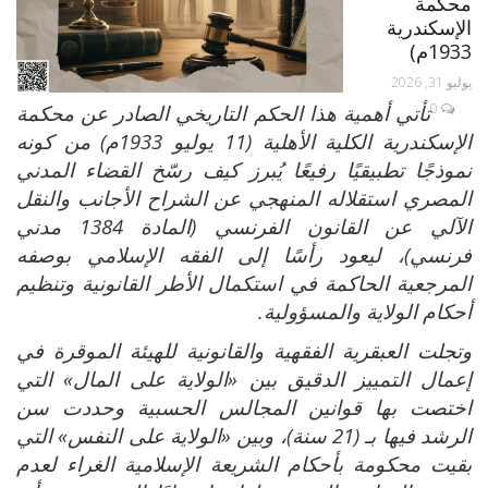
محكمة
الإسكندرية
1933م)
يوليو 31, 2026
0
تأتي أهمية هذا الحكم التاريخي الصادر عن محكمة
الإسكندرية الكلية الأهلية (11 يوليو 1933م) من كونه
نموذجًا تطبيقيًا رفيعًا يُبرز كيف رسّخ القضاء المدني
المصري استقلاله المنهجي عن الشراح الأجانب والنقل
الآلي عن القانون الفرنسي (المادة 1384 مدني
فرنسي)، ليعود رأسًا إلى الفقه الإسلامي بوصفه
المرجعية الحاكمة في استكمال الأطر القانونية وتنظيم
أحكام الولاية والمسؤولية.
وتجلت العبقرية الفقهية والقانونية للهيئة الموقرة في
إعمال التمييز الدقيق بين «الولاية على المال» التي
اختصت بها قوانين المجالس الحسبية وحددت سن
الرشد فيها بـ (21 سنة)، وبين «الولاية على النفس» التي
بقيت محكومة بأحكام الشريعة الإسلامية الغراء لعدم