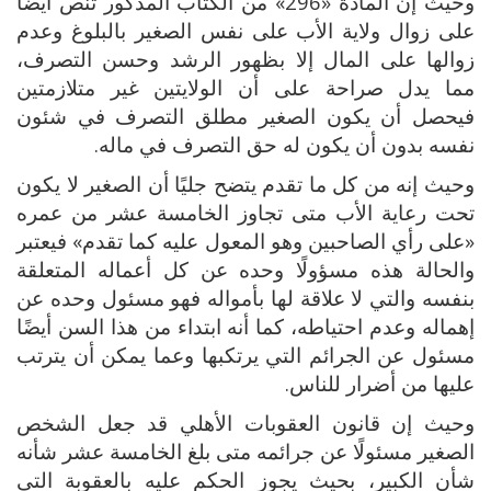
وحيث إن المادة «296» من الكتاب المذكور تنص أيضًا
على زوال ولاية الأب على نفس الصغير بالبلوغ وعدم
زوالها على المال إلا بظهور الرشد وحسن التصرف،
مما يدل صراحة على أن الولايتين غير متلازمتين
فيحصل أن يكون الصغير مطلق التصرف في شئون
نفسه بدون أن يكون له حق التصرف في ماله.
وحيث إنه من كل ما تقدم يتضح جليًا أن الصغير لا يكون
تحت رعاية الأب متى تجاوز الخامسة عشر من عمره
«على رأي الصاحبين وهو المعول عليه كما تقدم» فيعتبر
والحالة هذه مسؤولًا وحده عن كل أعماله المتعلقة
بنفسه والتي لا علاقة لها بأمواله فهو مسئول وحده عن
إهماله وعدم احتياطه، كما أنه ابتداء من هذا السن أيضًا
مسئول عن الجرائم التي يرتكبها وعما يمكن أن يترتب
عليها من أضرار للناس.
وحيث إن قانون العقوبات الأهلي قد جعل الشخص
الصغير مسئولًا عن جرائمه متى بلغ الخامسة عشر شأنه
شأن الكبير، بحيث يجوز الحكم عليه بالعقوبة التي