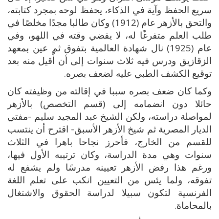
سريع الحفظ وآية في الذكاء، يحفظ لوحه بمجرد كتابته،
والتحق بالأزهر عام (1912) وكان طالبا مجدًا مخلصًا في
طلب العلم متفرغًا له، لا يقضي وقته في اللهو، وفي
عام (1925) نال شهادة العالمية بتفوق ثم عين بمعهد
الزقازيق ودرس فيه ثلاث سنوات إلى أن أُقيل منه بعد
توقيع الكشف الطبي عليه لضعف بصره.
وكما كان ضعف بصره سببا في إقالته من وظيفته كان
حائلا دون انضمامه إلى (قسم التخصص) بالأزهر
لمواصلة دراسته، ولكن الشيخ عبد المجيد سليم -مفتي
الديار المصرية ثم شيخ الأزهر الأسبق- اقترح أن ينتسب
للقسم من الخارج، فأحرز نجاحا باهرا في الثلاث
سنوات وهي مدة الدراسة، وكان ترتيبه الأول فيها،
ورغم هذا رفض الأزهر تعيينه مدرسًا ولم يشفع له
تفوقه، ولما يئس من التعيين انكب على تعلم اللغة
الفرنسية لتكون سبيلا لدراسة الحقوق والاشتغال
بالمحاماة.