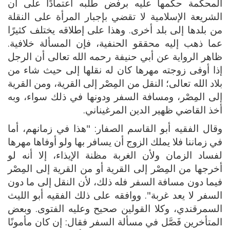
المحكمة حكمها عليه برفض طلبه اعتمادًا على أن
الشريعة الإسلامية لا تقضي بإجبار المرأة على النقلة
من بلدها إلى بلد أخرى. وهذا على إطلاقه يختلف كثيرًا
عما ذهب إليه محققو الحنفية، فإن المسألة خلافية.
ظاهر الرواية عن أبي حنيفة رحمه الله تعالى أن الرجل
إذا أوفى زوجته مهرها كان له نقلها إلى حيث شاء من
بلاد الله تعالى؛ النقل من المِصْر إلى القرية، ومن القرية
إلى المِصْر، ومسافة السفر ودونها في ذلك سواء، وبه
أخذ القاضي ظهير الدين المرغيناني.
وقال الفقيه أبو القاسم الصفار: "هذا في زمانهم، أما
في زماننا فلا يملك الزوج أن يسافر بها ولو أوفاها مهرها
لفساد الزمان ولأن الغربة مظنة الإيذاء، إلا أنه لو
أخرجها من المِصْر إلى القرية أو من القرية إلى المِصْر
فيما دون مسافة السفر فله ذلك، لأن النقل إلى ما دون
السفر لا يعد غربة". ووافقه على ذلك الفقيه أبو الليث
السمرقندي، وكلا القولين صحيح وعليه الفتوى. وبعض
المتأخرين فَصَّل في مسألة السفر فقال: إن كان مأمونًا