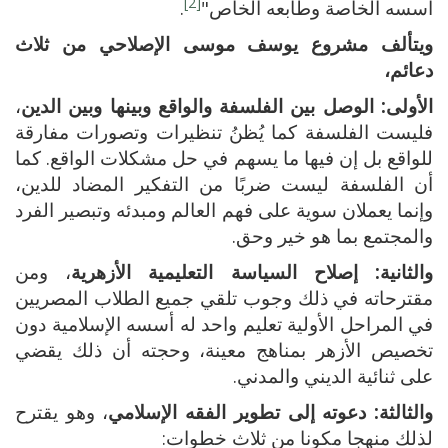
[2]
أسسه الخاصة وطابعه الخاص"
.
ويتألف مشروع يوسف موسى الإصلاحي من ثلاث
دعائم،
الأولى: الوصل بين الفلسفة والواقع وبينها وبين الدين
،
فليست الفلسفة كما يُظنُ تنظيرات وتصورات مفارقة
للواقع بل إن فيها ما يسهم في حل مشكلات الواقع. كما
أن الفلسفة ليست ضربًا من التفكير المضاد للدين،
وإنما يعملان سوية على فهم العالم ومبدئه وتبصير الفرد
والمجتمع بما هو خير وحق.
والثانية: إصلاح السياسة التعليمية الأزهرية
، ومن
مقترحاته في ذلك وجوب تلقي جميع الطلاب المصريين
في المراحل الأولية تعليم واحد له أسسه الإسلامية دون
تخصيص الأزهر بمناهج معينة، وحجته أن ذلك يقضي
على ثنائية الديني والمدني.
والثالثة:
دعوته إلى تطوير الفقه الإسلامي
، وهو يقترح
لذلك منهجا مكونا من ثلاث خطوات: