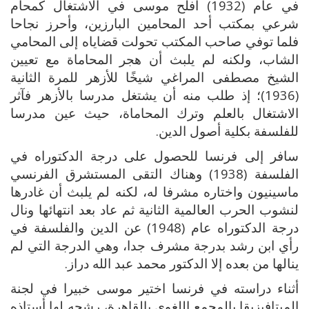
في عام (1932) أفلح موسى في الاشتغال كمحام
شرعي بمكتب أحد المحامين البارزين، وأحرز نجاحا
فلما توفي صاحب المكتب تحولت قضاياه إلى المحامي
الشاب، ولكنه لم يلبث أن هجر المحاماة مع تعيين
الشيخ مصطفى المراغي شيخًا للأزهر للمرة الثانية
(1936)؛ إذ طلب منه أن يشتغل مدرسا بالأزهر فآثر
الاشتغال بالعلم وترك المحاماة، حيث عين مدرسا
للفلسفة بكلية أصول الدين.
سافر إلى فرنسا للحصول على درجة الدكتوراه في
الفلسفة (1938) وهناك التقى المستشرق الفرنسي
ماسينيون واختاره مشرفا له، لكنه لم يلبث أن غادرها
لنشوب الحرب العالمية الثانية ثم عاد بعد انتهائها ونال
درجة الدكتوراه عام (1948) عن الدين والفلسفة في
رأي ابن رشد بدرجة مشرف جدا، وهي الدرجة التي لم
ينالها من بعده إلا الدكتور محمد عبد الله دراز.
أثناء دراسته في فرنسا اختير موسى خبيرا في لجنة
الميتافيزيقا بالمجمع اللغوي بالقاهرة، رشحه لها أستاذه