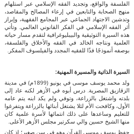
الفلسفة والواقع، وتجديد الفقه الإسلامي عبر استلهام
منهج الصحابة والتابعين في إرعاء المصالح والمقاصد،
وتدشين الاجتهاد الجماعي عبر المجامع الفقهية، وإبراز
أثر الفقه الإسلامي في الفكر القانوني العالمي. وتأتي
هذه السيرة التوثيقية والبيبليوغرافية لتقدم مسار حياته
العلمية ونتاجه الخالد في الفقه والأخلاق والفلسفة،
بوصفه أنموذجًا فذًا للفقيه المجدد والفيلسوف المفكر.
السيرة الذاتية والمسيرة المهنية:
ولد محمد يوسف موسى في يونيو (1899م) في مدينة
الزقازيق المصرية. درس أبوه في الأزهر لكنه عاد إلى
بلدته واشتغل بالزراعة، وتوفي ولم يكد ابنه يتم عامه
الأول، وكافحت الأم لئلا يشتغل أبنائها بالزراعة ويتفرغوا
للتعليم وساعدها على ذلك انتمائها لأسرة علمية كان
منها الشيخ حسين والي سكرتير مجلس الأزهر الأعلى.
حفظ يوسف موسى القرآن وهو في سن صغير؛ إذ كان