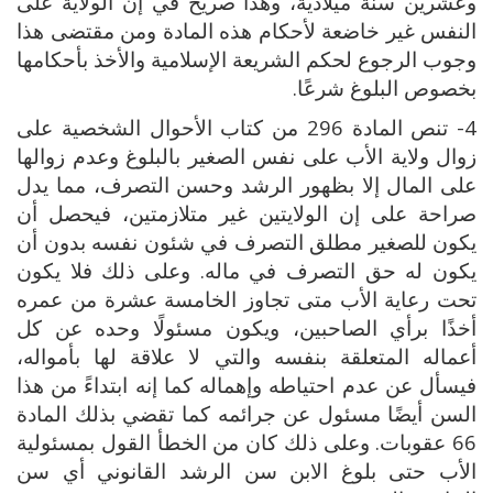
وعشرين سنة ميلادية، وهذا صريح في إن الولاية على
النفس غير خاضعة لأحكام هذه المادة ومن مقتضى هذا
وجوب الرجوع لحكم الشريعة الإسلامية والأخذ بأحكامها
بخصوص البلوغ شرعًا.
4- تنص المادة 296 من كتاب الأحوال الشخصية على
زوال ولاية الأب على نفس الصغير بالبلوغ وعدم زوالها
على المال إلا بظهور الرشد وحسن التصرف، مما يدل
صراحة على إن الولايتين غير متلازمتين، فيحصل أن
يكون للصغير مطلق التصرف في شئون نفسه بدون أن
يكون له حق التصرف في ماله. وعلى ذلك فلا يكون
تحت رعاية الأب متى تجاوز الخامسة عشرة من عمره
أخذًا برأي الصاحبين، ويكون مسئولًا وحده عن كل
أعماله المتعلقة بنفسه والتي لا علاقة لها بأمواله،
فيسأل عن عدم احتياطه وإهماله كما إنه ابتداءً من هذا
السن أيضًا مسئول عن جرائمه كما تقضي بذلك المادة
66 عقوبات. وعلى ذلك كان من الخطأ القول بمسئولية
الأب حتى بلوغ الابن سن الرشد القانوني أي سن