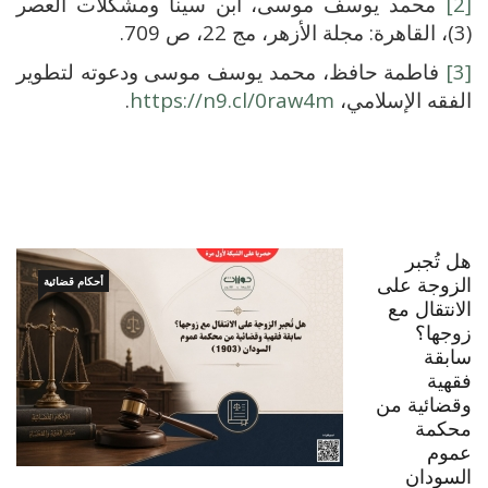
[2]
محمد يوسف موسى، ابن سينا ومشكلات العصر
(3)، القاهرة: مجلة الأزهر، مج 22، ص 709.
[3]
فاطمة حافظ، محمد يوسف موسى ودعوته لتطوير
الفقه الإسلامي،
https://n9.cl/0raw4m
.
هل تُجبر
الزوجة على
أحكام قضائية
الانتقال مع
زوجها؟
سابقة
فقهية
وقضائية من
محكمة
عموم
السودان