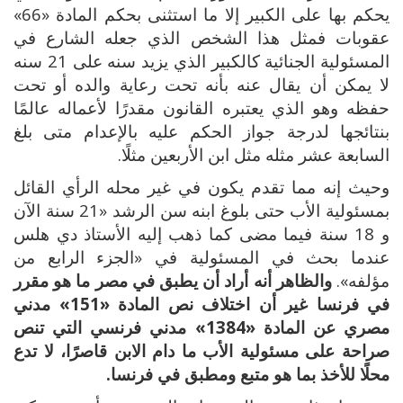
يحكم بها على الكبير إلا ما استثنى بحكم المادة «66»
عقوبات فمثل هذا الشخص الذي جعله الشارع في
المسئولية الجنائية كالكبير الذي يزيد سنه على 21 سنه
لا يمكن أن يقال عنه بأنه تحت رعاية والده أو تحت
حفظه وهو الذي يعتبره القانون مقدرًا لأعماله عالمًا
بنتائجها لدرجة جواز الحكم عليه بالإعدام متى بلغ
السابعة عشر مثله مثل ابن الأربعين مثلًا.
وحيث إنه مما تقدم يكون في غير محله الرأي القائل
بمسئولية الأب حتى بلوغ ابنه سن الرشد «21 سنة الآن
و 18 سنة فيما مضى كما ذهب إليه الأستاذ دي هلس
عندما بحث في المسئولية في «الجزء الرابع من
مؤلفه».
والظاهر أنه أراد أن يطبق في مصر ما هو مقرر
في فرنسا غير أن اختلاف نص المادة «151» مدني
مصري عن المادة «1384» مدني فرنسي التي تنص
صراحة على مسئولية الأب ما دام الابن قاصرًا، لا تدع
محلًا للأخذ بما هو متبع ومطبق في فرنسا.