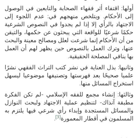
أولها: اقتفاء أثر فقهاء الصحابة والتابعين في الوصول
إلى الأحكام. ويتلخص منهجهم في: عدم اللجوء إلى
الاجتهاد بالرأي إلا إذا لم يجدوا في النصوص الشرعية
حكمًا شرعيًا للواقعة التي يبحثون عن حكمها، والتيقن
من أن الأحكام إنما شرعت لعلل ومصالح معينة والبحث
عنها، وترك العمل بالنصوص حين يظهر لهم أن العمل
بها ينافي المصلحة الحقيقية.
وثانيها: بذل العناية في نشر كتب التراث الفقهي نشرًا
علميا صحيحًا بعد فهرستها وتصنيفها موضوعيا ليسهل
استخراج المسائل منها.
وثالثها: إنشاء مجمع للفقه الإسلامي -لم تكن الفكرة
مطبقة آنذاك- لتنظيم عملية الاجتهاد ولبحث النوازل
والمسائل المستجدة وإبداء رأي شرعي فيها يلتزم به
[3]
المسلمون في أقطار المعمورة
.