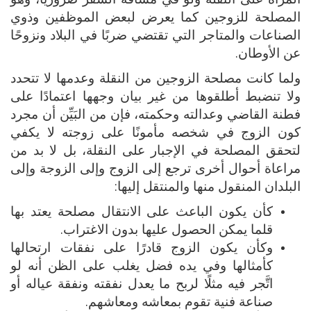
المصلحة للزوجين كما يعرض لبعض الموظفين وذوي
الصناعات والمتاجر التي تقتضي ضربًا في البلاد ونزوحًا
عن الأوطان.
ولما كانت مصلحة الزوجين من النقلة وعدمها لا تتحدد
ولا تنضبط أطلقوها من غير بيان وجهها اعتمادًا على
فطنة القاضي وعدالته وحكمته، فإن من البَيِّن أن مجرد
كون الزوج في شخصه مأمونًا على زوجته لا يكفي
لتحقق المصلحة في الإجبار على النقلة، بل لا بد من
مراعاة أحوال أخرى ترجع إلى الزوج وإلى الزوجة وإلى
البلدان المنقول منها والمنتقل إليها:
كأن يكون الباعث على الانتقال مصلحة يعتد بها
قلما يمكن الحصول عليها بدون الاغتراب.
وكأن يكون الزوج قادرًا على نفقات ارتحالها
كأمثالها وفي يده فضل يغلب على الظن أنه لو
اتَّجر فيه مثلًا لربح ما يعدل نفقته ونفقة عياله أو
صناعة فنية تقوم بمعاشه ومعاشهم.