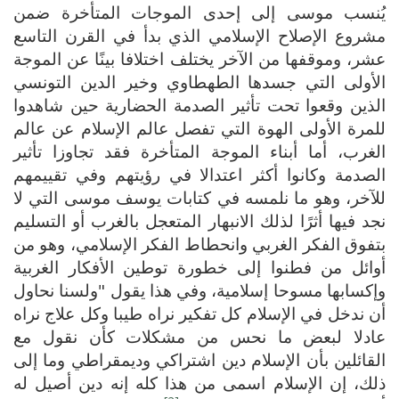
يُنسب موسى إلى إحدى الموجات المتأخرة ضمن
مشروع الإصلاح الإسلامي الذي بدأ في القرن التاسع
عشر، وموقفها من الآخر يختلف اختلافا بينًا عن الموجة
الأولى التي جسدها الطهطاوي وخير الدين التونسي
الذين وقعوا تحت تأثير الصدمة الحضارية حين شاهدوا
للمرة الأولى الهوة التي تفصل عالم الإسلام عن عالم
الغرب، أما أبناء الموجة المتأخرة فقد تجاوزا تأثير
الصدمة وكانوا أكثر اعتدالا في رؤيتهم وفي تقييمهم
للآخر، وهو ما نلمسه في كتابات يوسف موسى التي لا
نجد فيها أثرًا لذلك الانبهار المتعجل بالغرب أو التسليم
بتفوق الفكر الغربي وانحطاط الفكر الإسلامي، وهو من
أوائل من فطنوا إلى خطورة توطين الأفكار الغربية
وإكسابها مسوحا إسلامية، وفي هذا يقول "ولسنا نحاول
أن ندخل في الإسلام كل تفكير نراه طيبا وكل علاج نراه
عادلا لبعض ما نحس من مشكلات كأن نقول مع
القائلين بأن الإسلام دين اشتراكي وديمقراطي وما إلى
ذلك، إن الإسلام اسمى من هذا كله إنه دين أصيل له