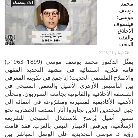
محمد
أعلام وشخصيات
يوسف
موسى:
فيلسوف
الأخلاق
والفقيه
المجدد
0
يوليو 31, 2026
يمثّل الدكتور محمد يوسف موسى (1899–1963م)
قامة فكرية استثنائية في مشهد التجديد الفقهي
والإصلاح الفلسفي الحديث؛ إذ جمع في تكوينه المعرفي
بين التأسيس الأزهري الأصيل والتعمق المنهجي في
الفلسفة الأخلاقية والقانونية بجامعة السوربون. وتتجلّى
الأهمية الأكاديمية لمسيرته ومشرُوعه في انتمائه إلى
جيل المجددين الذين تجاوزوا آثار الصدمة الحضارية نحو
تنظيرٍ أصيل يُرسخ للاستقلال المنهجي للشريعة
الإسلامية، ويرفض الانبهار التبعي بالغرب. فقد قامت
رؤية د. موسى التجديدية على الوصل المباشر بين