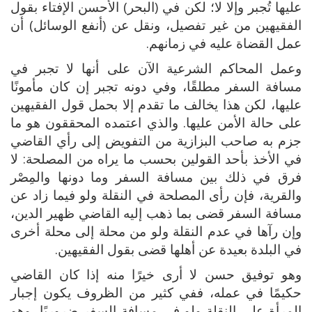
عليها تُجبر وإلا لا؛ لكن في (البحر) الأحسن الإفتاء بقول
الفقيهين من غير تفصيل، ونقل عن (أنفع الوسائل) أن
عمل القضاة عليه في زمانهم.
وعمل المحاكم الشرعية الآن على أنها لا تجبر في
مسافة السفر مطلقًا، وفي دونه تجبر إن كان مأمونًا
عليها، لكن هذا يخالف ما تقدم إلا بحمل قول الفقيهين
على حالة الأمن عليها. والذي اعتمده المحققون هو ما
جزم به صاحب البزازية من التفويض إلى رأي القاضي
في الأخذ بأحد القولين بحسب ما يراه من المصلحة: لا
فرق في ذلك بين مسافة السفر وما دونها والمِصْر
والقرية، فإن رأى المصلحة في النقلة ولو فيما زاد عن
مسافة السفر قضى بما ذهب إليه القاضي ظهير الدين،
وإن رآها في عدم النقلة ولو من محلة إلى محلة أخرى
في البلدة بعيدة عن أهلها قضى بقول الفقيهين.
وهو توفيق حسن لا أرى خيرًا منه إذا كان القاضي
حكيمًا في عمله، ففي كثير من الظروف يكون إجبار
المرأة على النقلة ولو في مسافة السفر ضروريًا، وهو