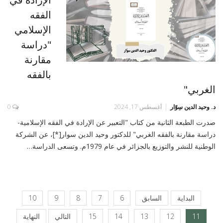
الفقه
الإسلامي
"دراسة
مقارنة
بالفقه
الغربي"
د. وحيد الدين سِوّار
أغسطس 17, 2024
0
صدرت الطبعة الثانية من كتاب "التعبير عن الإرادة في الفقه الإسلامية-
دراسة مقارنة بالفقه الغربي" للدكتور وحيد الدين سوار[*]، عن الشركة
الوطنية للنشر والتوزيع بالجزائر في عام 1979م. وتسعى الدراسة…
البداية
السابق
6
7
8
9
10
11
12
13
14
15
التالي
النهاية