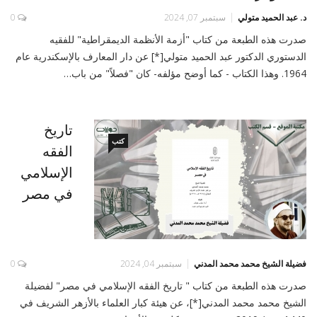
د. عبد الحميد متولي
سبتمبر 07, 2024
0
صدرت هذه الطبعة من كتاب "أزمة الأنظمة الديمقراطية" للفقيه
الدستوري الدكتور عبد الحميد متولي[*] عن دار المعارف بالإسكندرية عام
1964. وهذا الكتاب - كما أوضح مؤلفه- كان "فصلاً" من باب…
تاريخ
كتب
الفقه
الإسلامي
في مصر
فضيلة الشيخ محمد محمد المدني
سبتمبر 04, 2024
0
صدرت هذه الطبعة من كتاب " تاريخ الفقه الإسلامي في مصر" لفضيلة
الشيخ محمد محمد المدني[*]، عن هيئة كبار العلماء بالأزهر الشريف في