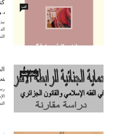
كت
كتب
د. و
نبذ
الد
الت
ال
رسائل علمية
بلخ
رسا
الإ
الت