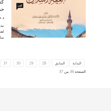
كت
كتب
حس
د. 
نبذ
اهت
سام
البداية
السابق
28
29
30
31
الصفحة 36 من 37