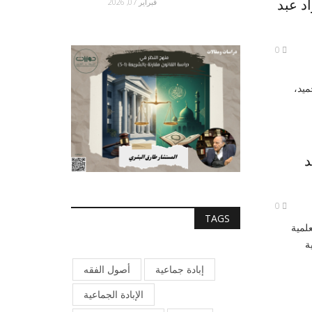
اد عبد
فبراير 07, 2026
0
ميد،
د
0
TAGS
لمية
ة
إبادة جماعية
أصول الفقه
الإبادة الجماعية