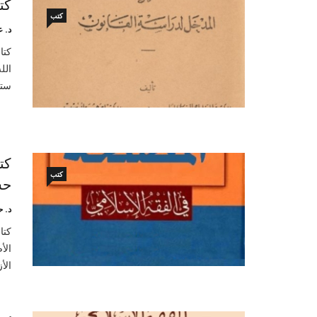
كت
كتب
د. 
كتا
الل
ستي
كت
كتب
حس
د. 
كتا
الأ
الأ