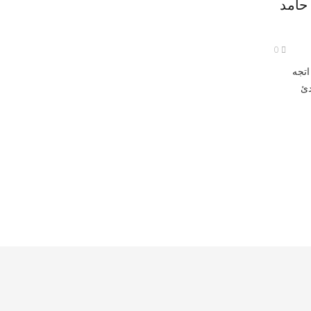
حامد
0
اتجه
دئ