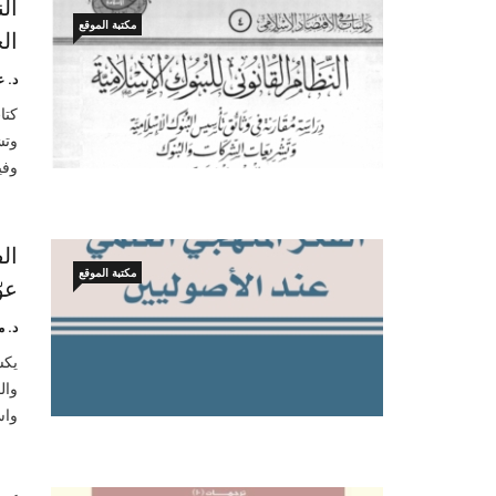
ال
مكتبة الموقع
ال
د. ع
كتا
وتش
وفي
ال
مكتبة الموقع
عو
د. م
يكش
وال
واس