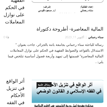
الفقهية
في الحكم
على نوازل
المعاملات
المالية المعاصرة- أطروحة دكتوراة
سناء رحماني
أكتوبر 11, 2023
0
رسالة للباحثة سناء رحماني بجامعة باتنة بالجزائر، جاءت بعنوان ”
الاستدلال بالقواعد والضوابط الفقهية في الحكم على نوازل المعاملات
المالية المعاصرة” قسمتها إلى تمهيد وأربعة فصول أساسية تتلخص فيما
يلي:…
أثر الواقع
رسائل علمية
في تنزيل
الأحكام
في الفقه