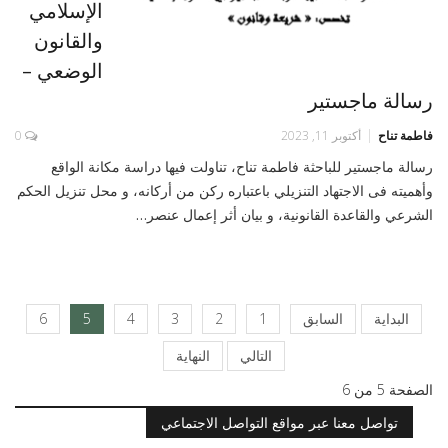
الإسلامي
والقانون
الوضعي –
رسالة ماجستير
فاطمة تناح
أكتوبر 11, 2023
0
رسالة ماجستير للباحثة فاطمة تناح، تناولت فيها دراسة مكانة الواقع
وأھمیته فی الاجتھاد التنزیلي باعتباره ركن من أركانه، و محل تنزیل الحكم
الشرعي والقاعدة القانونیة، و بیان أثر إعمال عنصر…
البداية
السابق
1
2
3
4
5
6
التالي
النهاية
الصفحة 5 من 6
تواصل معنا عبر مواقع التواصل الاجتماعي