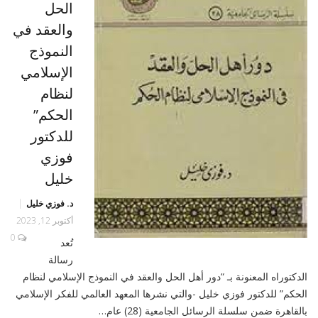
الحل
والعقد في
النموذج
الإسلامي
لنظام
الحكم”
للدكتور
فوزي
خليل
د. فوزي خليل
أكتوبر 12, 2023
0
تُعد
رسالة
الدكتوراه المعنونة بـ “دور أهل الحل والعقد في النموذج الإسلامي لنظام
الحكم” للدكتور فوزي خليل -والتي نشرها المعهد العالمي للفكر الإسلامي
بالقاهرة ضمن سلسلة الرسائل الجامعية (28) عام…