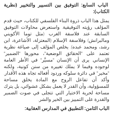
الباب السابع: التوفيق بين التسيير والتخيير (نظرية
الكتاب):
يمثل هذا الباب ذروة البناء الفلسفي للكتاب، حيث قدم
المؤلف رؤيته التوفيقية. واستعرض محاولات التوفيق
السابقة عند فلاسفة الغرب (مثل توما الأكويني
ومالبرانش) وفلاسفة الإسلام (المعتزلة، الأشاعرة، ابن
رشد، ومحمد عبده). يخلص المؤلف إلى صياغة نظرية
تعتمد على "الحقائق الوضعية"، محورها "الضمير"
الإنساني. يرى أن الإنسان "مسيَّر" في الأطر العامة
لوجوده وفيما لا يملك تغييره من سنن كونية، ولكنه
"مخير" في دائرة سلوكه وردود أفعاله تجاه هذه الأقدار.
وأكد أن تفاعل الروح مع المادة يخلق مساحة
للمسؤولية، وأن القدر لا يعمل بشكل عشوائي، بل يترك
مساحة لحرية الاختيار التي تتجلى في صوت الضمير
والقدرة على التمييز بين الخير والشر.
الباب الثامن: التطبيق في المدارس العقابية: