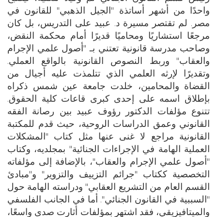
واحدًا من أشهر أساتذة "الجيل الذهبي" للقانون في
مصر. لم تقتصر مسيرة د. عبيد على التدريس، بل كان
مرجعًا استشاريًا ومحاميًا قديرًا أمام محكمة النقض،
وصاحب مدرسة قانونية تعتني بـ "أصول علمي الإجرام
والعقاب" وربط النصوص القانونية بالواقع العملي.
وتقديرًا لإرثه العلمي الذي تتلمذت عليه أجيال من
القضاة والمحامين، خلدت جامعة عين شمس ذكراه
بإطلاق اسمه على إحدى كبرى قاعات كلية الحقوق.
تتنوع مؤلفات الدكتور رؤوف عبيد بين رصانة الفقه
القانوني وعمق الدراسات الروحية، حيث قدم للمكتبة
القانونية مراجع لا غنى عنها مثل كتاب "المشكلات
العملية الهامة في الإجراءات الجنائية" بمجلديه، وكتاب
"أصول علمي الإجرام والعقاب"، بالإضافة إلى مؤلفاته
التخصصية ككتاب "جرائم التزييف والتزوير" و"مبادئ
القسم العام من التشريع العقابي" ودراسته الهامة حول
"السببية في القانون الجنائي". أما في الجانب الفلسفي
والميتافيزيقي، فقد اشتهر بمؤلفات أثارت صدى واسعًا،