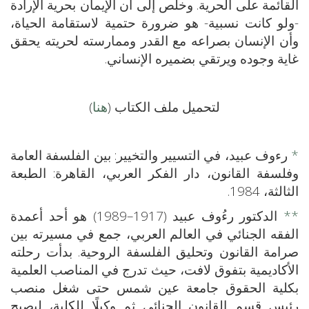
القائمة على الحرية. وخلص إلى أن الإيمان بحرية الإرادة
-ولو كانت نسبية- هو ضرورة حتمية لاستقامة الحياة،
وأن الإنسان بصراعه مع القدر وممارسته لحريته يحقق
غاية وجوده ويرتقي بضميره الإنساني.
لتحميل ملف الكتاب (
هنا
)
*
رءوف عبيد، في التسيير والتخيير: بين الفلسفة العامة
وفلسفة القانون، دار الفكر العربي، القاهرة: الطبعة
الثالثة، 1984.
**
الدكتور رءُوف عبيد (1917–1989) هو أحد أعمدة
الفقه الجنائي في العالم العربي، جمع في مسيرته بين
صرامة القانون وتحليق الفلسفة الروحية. بدأت رحلته
الأكاديمية بتفوق لافت، حيث تدرج في المناصب العلمية
بكلية الحقوق جامعة عين شمس حتى شغل منصب
رئيس قسم القانون الجنائي ثم وكيلًا للكلية، ليصبح