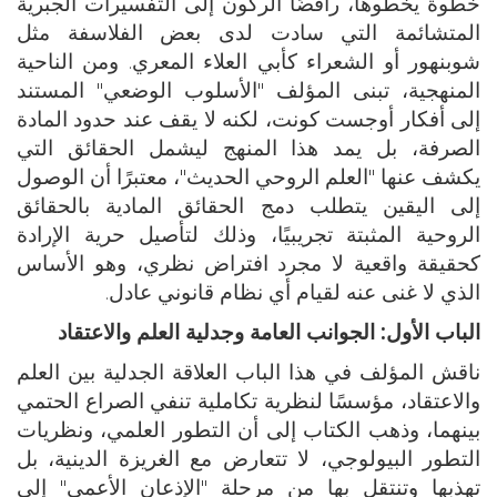
خطوة يخطوها، رافضًا الركون إلى التفسيرات الجبرية
المتشائمة التي سادت لدى بعض الفلاسفة مثل
شوبنهور أو الشعراء كأبي العلاء المعري. ومن الناحية
المنهجية، تبنى المؤلف "الأسلوب الوضعي" المستند
إلى أفكار أوجست كونت، لكنه لا يقف عند حدود المادة
الصرفة، بل يمد هذا المنهج ليشمل الحقائق التي
يكشف عنها "العلم الروحي الحديث"، معتبرًا أن الوصول
إلى اليقين يتطلب دمج الحقائق المادية بالحقائق
الروحية المثبتة تجريبيًا، وذلك لتأصيل حرية الإرادة
كحقيقة واقعية لا مجرد افتراض نظري، وهو الأساس
الذي لا غنى عنه لقيام أي نظام قانوني عادل.
الباب الأول: الجوانب العامة وجدلية العلم والاعتقاد
ناقش المؤلف في هذا الباب العلاقة الجدلية بين العلم
والاعتقاد، مؤسسًا لنظرية تكاملية تنفي الصراع الحتمي
بينهما، وذهب الكتاب إلى أن التطور العلمي، ونظريات
التطور البيولوجي، لا تتعارض مع الغريزة الدينية، بل
تهذبها وتنتقل بها من مرحلة "الإذعان الأعمى" إلى