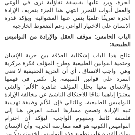
الحرة، ويرد عليها بفلسفة تفاؤلية ترى في الوعي
والعقل أدوات للتحرر. انتهي هذا الجزء بتعريف الإرادة
الحرة تعريفًا علميًا ينفي عنها العشوائية، ويؤكد قدرة
الإنسان على الاختيار الواعي رغم الضغوط الخارجية.
الباب الخامس: موقف العقل والإرادة من النواميس
الطبيعية:
عالج هذا الباب إشكالية العلاقة بين حرية الإنسان
وحتمية القوانين الطبيعية. وطرح المؤلف فكرة مركزية
وهي "واجب الاتساق"، أي أن الحرية الحقيقية لا تعني
التمرد على قوانين الطبيعة، بل تكمن في فهمها
والاتساق معها. يحلل المؤلف ظاهرة "الألم" والشر،
معتبرًا إياهما نتاجًا للاحتكاك الناشئ عن مخالفة الإرادة
للنواميس الطبيعية، وبالتالي فإن للألم وظيفة تهذيبية
تنبه الإرادة وتصحح مسارها. استند العرض هنا إلى
فلسفة كانط ومفهوم الواجب، ليؤكد أن احترام
النواميس الكونية هو قمة ممارسة الحرية، وأن الإنسان
يملك القدرة على تطويع هذه النواميس لخدمته بدلًا من