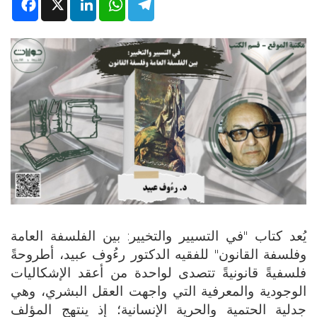
Facebook
X
LinkedIn
WhatsApp
Telegram
يُعد كتاب "في التسيير والتخيير: بين الفلسفة العامة
وفلسفة القانون" للفقيه الدكتور رءُوف عبيد، أطروحةً
فلسفيةً قانونيةً تتصدى لواحدة من أعقد الإشكاليات
الوجودية والمعرفية التي واجهت العقل البشري، وهي
جدلية الحتمية والحرية الإنسانية؛ إذ ينتهج المؤلف