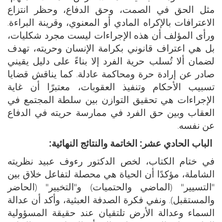
مثل الحق في الصمت، وحق الدفاع، وحظر انتزاع
الاعترافات بالإكراه المادي أو المعنوي، وقرينة البراءة.
ورأى المؤلف أن هذه الإجراءات ليست مجرد شكليات،
بل هي اعتراف قانوني بكرامة الإنسان وحريته، تهدف
لضمان ألا تُسلب حرية الفرد إلا بناءً على دليل يقيني
صادر عن إرادة حرة ومحاكمة عادلة. كما يناقش قضايا
تسبيب الأحكام وتنفيذ العقوبات، معتبرًا أن غاية
الإجراءات هي تحقيق التوازن بين سلطة المجتمع في
العقاب وبين حق الفرد في ممارسة حريته في الدفاع
عن نفسه.
الباب الحادي عشر: الخاتمة والنتائج النهائية:
في ختام الكتاب، لخص الدكتور رءوف عبيد نظريته
الشاملة، مؤكدًا أن الحياة هي محصلة لتفاعل خلاق بين
"التسيير" (الماضي والحتميات) و"التخيير" (الحاضر
والمستقبل). ونفي فكرة الصدفة العبثية، وأكد أن عدالة
السماء وعدالة الأرض تلتقيان عند حقيقة المسؤولية