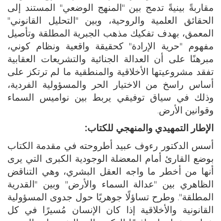
مقاربةً بينيةً تدمج بين "المنهج الوضعي" المستند إلى
الحقائق العلمية والروحية، وبين "التحليل القانوني"
المعمق، بهدف تفكيك مذهب الجبرية المطلقة وتأصيل
مفهوم "حرية الإرادة" كحقيقة واقعية ونظام كوني،
مبرهنًا على أن العدالة الجنائية والتشريعات العقابية
تفقد مشروعيتها الأخلاقية والمنطقية ما لم ترتكز على
أساس راسخ من الاختيار الحر والمسؤولية الفردية،
وذلك في سياق توفيقي يربط بين نواميس السماء
وقوانين الأرض.
الإطار التمهيدي والمنهجي للكتاب:
أسس الدكتور رءوف عبيد أطروحته في مقدمة الكتاب
بوضع القارئ أمام المعضلة الوجودية الكبرى التي يرى
أنها من أخطر ما واجه العقل البشري، وهي التناقض
الظاهري بين "عدالة السماء والأرض" وبين "القدرية
المطلقة". وطرح تساؤلًا جوهريًا حول جدوى المسؤولية
القانونية والأخلاقية إذا كان الإنسان مُسيرًا في كل