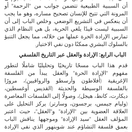
أن السببية الطبيعية تتضمن جوانب من "الرحمة" أو
المرونة التي تتيح للإنسان تصحيح مساره، وهو ما يجب
أن ينعكس في التشريع الوضعي. وخلص الباب إلى أن
السببية ليست قيدًا يلغي الحرية، بل هي النظام الذي
تمارس الإرادة الحرة عملها من خلاله، مما يجعل التنبؤ
بالسلوك البشري ممكنًا دون نفي الاختيار.
الباب الرابع: الإرادة والعقل عبر التاريخ الفلسفي
قدم هذا الباب مسحًا تاريخيًا وتحليليًا شاملًا لتطور
مفهوم "الإرادة الحرة" والعقل. يبدأ من الفلسفة
الإغريقية (أفلاطون وأرسطو والرواقيين)، مرورًا
بالفلسفة الوسيطة والحديثة (القديس أوغسطين،
ديكارت، كانط، هيجل)، وصولًا إلى الفلسفات المعاصرة
(وليام جيمس، برجسون، وسارتر). يركز التحليل على
العلاقة العضوية بين "الإرادة" و"العقل"، حيث اعتبر
المؤلف العقل "سيد الإرادة" وموجهها. يناقش الباب
بعمق فلسفة التشاؤم عند شوبنهور الذي نفى الإرادة