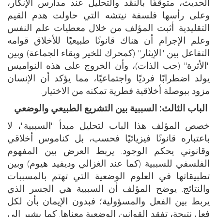
الحديث، متوقفًا بالنقد والتحليل عند مدارس الإنكار،
وعلى رأسها فلسفة نيتشه التي حاولت هدم القيم
التقليدية. أثبت المؤلف من خلال معطيات علم النفس
وعلم الإجرام أن هناك قانونًا طبيعيًا للأخلاق قوامه
التفاعل بين "الإيثار" (كمحرك للخير وبقاء الجماعة) وبين
"الأثرة" (حب الذات)، وأن الخروج على هذه النواميس
يولد اضطرابًا فرديًا واجتماعيًا، مما يؤكد أن الإنسان
مزود ببوصلة أخلاقية فطرية تمكنه من الاختيار.
الباب الثالث: السببية بين التشريع الطبيعي والوضعي
خصص المؤلف هذا الباب لتحليل مبدأ "السببية"، لا
باعتباره قانونًا فيزيائيًا فحسب، بل كناموس أخلاقي
وقانوني يحكم الوجود. يربط العرض بين المفهوم
الفلسفي للسببية (كما عند الغزالي وديفيد هيوم) وبين
تطبيقاتها في العلوم الوضعية التي تهتم بالمسببات
والنتائج. يوضح المؤلف أن السببية هي الجسر الذي
يربط بين الفعل والمسؤولية؛ فبدون الإيمان بأن لكل
فعل نتيجة، تفقد القوانين الوضعية معناها. كما يشير إلى