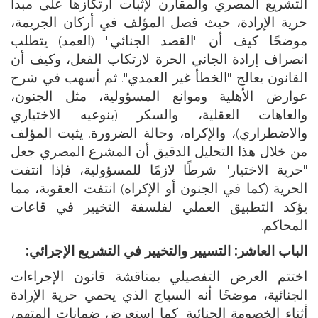
التشريع المصري والمقارن لإثبات ارتكازها على مبدأ
حرية الإرادة، حيث فصل المؤلف في أركان الجريمة،
موضحًا كيف أن "القصد الجنائي" (العمد) يتطلب
انصراف إرادة الجاني الحرة لارتكاب الفعل، وكيف أن
القانون يعالج "الخطأ غير العمدي". ثم أسهب في شرح
عوارض الأهلية وموانع المسؤولية، مثل الجنون،
والعاهات العقلية، والسكر (بنوعيه الاختياري
والاضطراري)، والإكراه، وحالة الضرورة. يثبت المؤلف
من خلال هذا التحليل الدقيق أن المشرع المصري جعل
"حرية الاختيار" شرطًا لازمًا للمسؤولية، فإذا انتفت
الحرية (كما في الجنون أو الإكراه) انتفت العقوبة، مما
يؤكد التطبيق العملي لفلسفة التخيير في قاعات
المحاكم.
الباب العاشر: التسيير والتخيير في التشريع الإجرائي:
اختتم العرض التفصيلي بمناقشة قانون الإجراءات
الجنائية، موضحًا أنه السياج الذي يحمي حرية الإرادة
أثناء الخصومة الجنائية. كما استعرض ضمانات المتهم،