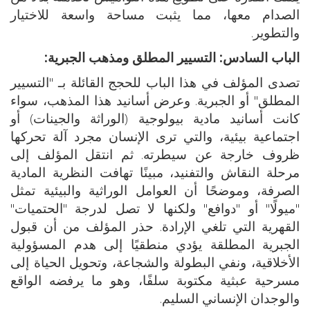
الصدام معها، مما يثبت مساحة واسعة للاختيار
والتطوير.
الباب السادس: التسيير المطلق ومذهب الجبرية:
تصدى المؤلف في هذا الباب للحجج القائلة بـ "التسيير
المطلق" أو الجبرية. وعرض أسانيد هذا المذهب، سواء
كانت أسانيد مادية بيولوجية (الوراثة والجينات) أو
اجتماعية بيئية، والتي ترى الإنسان مجرد آلة تحركها
ظروف خارجة عن سيطرته. ثم انتقل المؤلف إلى
مرحلة النقاش والتفنيد، مبينًا تهافت النظرية المادية
الصرفة، وموضحًا أن العوامل الوراثية والبيئية تمثل
"ميولًا" أو "دوافع" ولكنها لا تصل لدرجة "الحتميات"
القهرية التي تلغي الإرادة. حذر المؤلف من أن قبول
الجبرية المطلقة يؤدي منطقيًا إلى هدم المسؤولية
الأخلاقية، ونفي البطولة والشجاعة، وتحويل الحياة إلى
مسرحية عبثية مكتوبة سلفًا، وهو ما يرفضه الواقع
والوجدان الإنساني السليم.