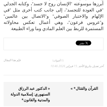
أبرزها موسوعته "الإنسان روح لا جسد"، وكتابه الجدلي
"في العودة للتجسد"، إلى جانب كتب أخرى مثل "في
الإلهام والاختبار الصوفي" و"الاتصال بين عالمين"
و"عروس فرعون"، وهي أعمال تعكس محاولاته
المستمرة للربط بين العلم المادي وما وراء الطبيعة.
قيّم هذا المقال
(0 أصوات)
آخر تعديل بتاريخ الأحد, 15 فبراير 2026 10:46
القرآن والقتال* »
« الدكتور عبد الرزاق
السنهوري: إسلامية الدولة
والمدنية والقانون*