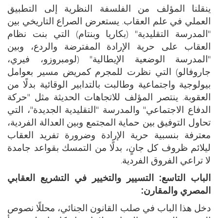
ينقلنا المؤلف من الفلسفة النظرية إلى التطبيق
العملي في علم العقاب. يستعرض الصراع التاريخي بين
"المدرسة التقليدية" (بكاريا وبنتام) التي بنت نظام
العقاب على حرية الإرادة المفترضة والردع، وبين
"المدرسة الوضعية الإيطالية" (لومبروزو، فيري،
جاروفالو) التي نظرت للمجرم كمريض مسير بعوامل
بيولوجية واجتماعية وطالبت بالتدابير الوقائية بدلًا من
العقوبة. ينتصر المؤلف للاتجاهات الحديثة مثل "حركة
الدفاع الاجتماعي" والمدرسة "التقليدية الجديدة"، التي
تحاول التوفيق بين حماية المجتمع وبين العدالة الفردية،
معترفة بنسبية حرية الإرادة وضرورة تفريد العقاب
ليلائم ظروف كل جانٍ، بدلًا من التمسك بقواعد جامدة
لا تراعي الفروق الفردية.
الباب التاسع:
التسيير والتخيير في التشريع العقابي
المصري والمقارن:
دخل هذا الباب في صلب القانون الجنائي، محللًا نصوص