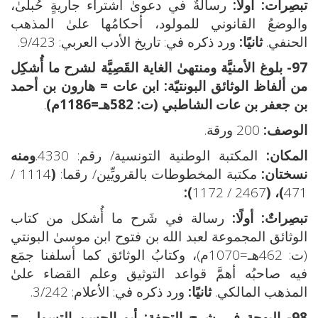
تبصِرات:
أولًا:
رسالةٌ في دعوىٰ اشتراء جاريةٍ حُبلىٰ،
والوضعُ القانوني للمولود، أحكامُها علىٰ المذهب
الحنفي.
ثانيًا:
ورد ذكره في: تاريخ الأدب العربي: 9/423.
97- بلوغ الأمنيَّة ومنتهىٰ الغاية القَصِيَّة لشرح ما أُشكِل
من ألفاظ الوثائق البونتيّة:
ابن عات = هارون بن أحمد
بن جعفر بن عات الشاطبي (ت: 582هـ=1186م)
.
الوصف:
200 ورقة.
المكان:
المكتبة الوطنية التونسية/ رقم: 4330.
ومنه
نسختان:
مكتبة المخطوطات بالقرويِّين/ رقما:
(
1114 /
):
2467 / 1172
)، (
471
تبصِراتٌ: أولًا:
رسالة في شَرح ما أُشكل من كتاب
الوثائق المجموعة لعبد الله بن فتوح ابن موسىٰ البونتي
(ت: 462هـ=1070م)، وكتابُ الوثائق كما أسلفنا جمَع
فيه صاحبُه أهمَّ قواعد التوثيق وعلم القضاء علىٰ
المذهب المالكي.
ثانيًا:
ورد ذكره في: الأعلام: 3/242.
98- البهجة في شرح التحفة:
أبو الحسن التسولي =