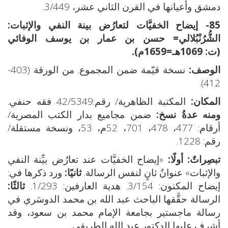
دمشق وأعيانها في القرن الثاني عشر، 3/449.
85- إيضاح الخفيَّات لتعارُض بينة النفي والإثبات
:
الشُّرُنْبُلالي=
حسن بن عمار بن يوسف الوفائي
(ت:
1069هـ=1659م)
.
الوصف:
نسخة قيّمة ضمن المجموع. من الورقة (403-
412).
المكان:
المكتبة الظاهرية/ رقم:42/5349 فقه حنفي.
ومنه عدةُ نسخ:
ضمن مجاميع بدار الكتب المصرية/
أرقام: 477، 478، 701، 52م، 53، ونسخة مستقلة/
رقم: 1228.
تبصِراتٌ: أولًا:
«إيضاح الخفيَّات عند تعارُض بيِّنة النفي
والإثبات» عنوانٌ ثانٍ لنفس الرسالة.
ثانيًا:
ورد ذكرها في:
إيضاح المكنون: 3/154. هدية العارفين: 1/293.
ثالثًا:
الرسالة حقَّقها الباحث عبد الله بن محمد الدوسَري في
رسالة ماجستير بجامعة الإمام محمد بن سعود، وقد
أشرف عليها الدكتور عبد الله الطريقي.