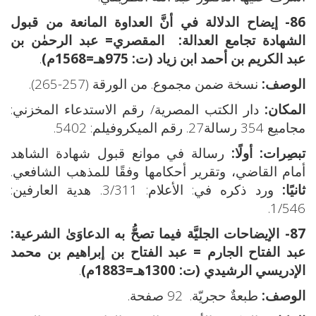
86- إيضاح الدلالة في أنَّ العداوة المانعة من قبول
الشهادة تجامع العدالة:
المقصري= عبد الرحمٰن بن
عبد الكريم بن أحمد ابن زياد (ت: 975هـ=1568م)
.
الوصف:
نسخة ضمن مجموع. من الورقة (257-265).
المكان:
دار الكتب المصرية/ رقم الاستدعاء المخزني:
مجاميع 354 رسالة27. رقم الميكروفيلم: 5402.
تبصِرات:
أولًا:
رسالة في موانع قبول شهادة الشاهد
أمام القاضي، وتقرير أحكامها وفقًا للمذهب الشافعي.
ثانيًا:
ورد ذكره في: الأعلام: 3/311. هدية العارفين:
1/546.
87- الإيضاحات الجليَّة فيما تصحُّ به الدعاوَىٰ الشرعية:
عبد الفتاح الجارم = عبد الفتاح بن إبراهيم بن محمد
الإدريسي الرشيدي (ت: 1300هـ=1883م)
.
الوصف:
طبعةٌ حجريّة. 92 صفحة.