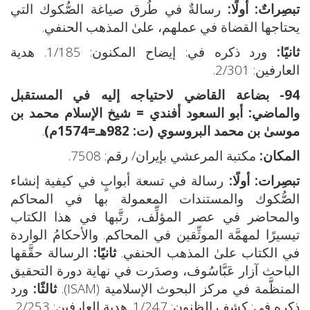
تبصِراتٌ:
أولًا:
رسالةٌ في طُرق صياغة الصُّكوك التي
يحتاجها القضاة في عملهم، علىٰ المذهب الحنفي.
ثانيًا:
ورد ذكره في: إيضاح المكنون: 1/185. هدية
العارفين: 2/301.
94- بضاعة القاضي لاحتياجه إليه في المستقبل
والماضي:
أبو السعود أفندي = شيخ الإسلام محمد بن
موسىٰ بن محمد البروسوي (ت: 982هـ=1574م)
.
المكان:
مكتبة المرعشي بإيران/ رقم: 7508.
تبصِرات: أولًا:
رسالة في تسعة أبوابٍ في كيفية إنشاء
الصُّكوك والمستندات المعمولة بها في المحاكم
والمحاضر في عصر المؤلِّف، رتَّبها في هذا الكتاب
تيسيرًا لمهمَّة الموثِّقين في المحاكم. والأحكامُ الواردة
في الكتاب علىٰ المذهب الحنفي.
ثانيًا:
الرسالة حقَّقها
الباحث آزار عَبَّاسُوف، وصدَرت في نهاية دورة التحقيق
المنظَّمة في مركز البحوث الإسلامية (ISAM).
ثالثًا:
ورد
ذكره في: كشف الظنون: 1/247. هدية العارفين: 2/253.