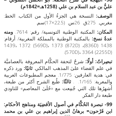
عليُّ بن عبد السلام بن علي (1258هـ=1842م)
.
الوصف:
النسخة هي الجزءُ الأول من الكتاب. الخط:
مغربي. 275ق. 26س. (22.5×17)سم.
المكان:
المكتبة الوطنية التونسية/ رقم: 7614.
ومنه
عدةُ نسخ:
بالمكتبة الوطنية بالمملكة المغربية/ أرقام:
1438 (836D)، (872D) 1439، 1372 (569D)، 1373
(570D)، 3364 (2255D).
تبصِراتٌ: أولًا:
شرحٌ لتحفة الحكَّام المعروفة بالعصاميَّة
في علم القضاء علىٰ المذهب المالكي.
ثانيًا:
ورد ذكره
في: هدية العارفين: 1/775. معجم المطبوعات العربية
والمعربة: 1/165. .
ثالثًا:
طُبع الشرح أكثر من طبعة،
أشهرُها تلك التي جُمِعت مع «حُلَىٰ المعاصم» للتاودي
طبعة دار الفكر.
99- تبصرة الحُكَّام في أصول الأقضِيَة ومناهج الأحكام:
ابن فَرْحون= برهانُ الدين إبراهيم بن علي بن محمد