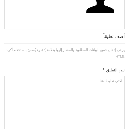
أضف تعليقاً
يرجى إدخال جميع البيانات المطلوبة والمشار إليها بعلامة (*)، ولا يُسمح باستخدام أكواد
HTML.
نص التعليق *