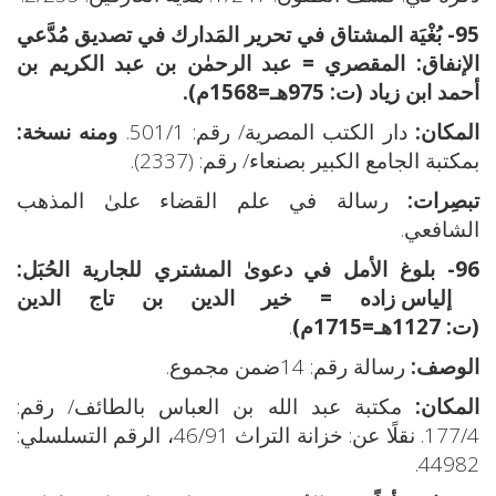
95- بُغْيَة المشتاق في تحرير المَدارك في تصديق مُدَّعي
الإنفاق:
المقصري = عبد الرحمٰن بن عبد الكريم بن
أحمد ابن زياد (ت: 975هـ=1568م).
المكان:
دار الكتب المصرية/ رقم: 501/1.
ومنه نسخة:
بمكتبة الجامع الكبير بصنعاء/ رقم: (2337).
تبصِرات:
رسالة في علم القضاء علىٰ المذهب
الشافعي.
96- بلوغ الأمل في دعوىٰ المشتري للجارية الحُبَل:
إلياس زاده = خير الدين بن تاج الدين
(ت: 1127هـ=1715م)
.
الوصف:
رسالة رقم: 14ضمن مجموع.
المكان:
مكتبة عبد الله بن العباس بالطائف/ رقم:
177/4. نقلًا عن: خزانة التراث 46/91، الرقم التسلسلي:
44982.