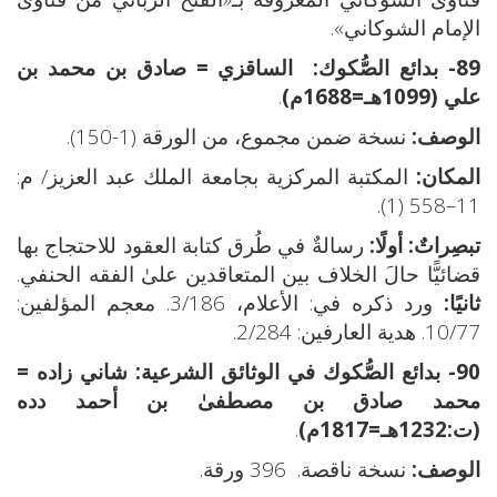
الإمام الشوكاني».
89- بدائع الصُّكوك:
الساقزي = صادق بن محمد بن
علي (1099هـ=1688م)
.
الوصف:
نسخة ضمن مجموع، من الورقة (1-150).
المكان:
المكتبة المركزية بجامعة الملك عبد العزيز/ م:
11–558 (1).
تبصِراتٌ: أولًا:
رسالةٌ في طُرق كتابة العقود للاحتجاج بها
قضائيًّا حالَ الخلاف بين المتعاقدين علىٰ الفقه الحنفي.
ثانيًا:
ورد ذكره في: الأعلام، 3/186. معجم المؤلفين:
10/77. هدية العارفين: 2/284.
90- بدائع الصُّكوك في الوثائق الشرعية:
شاني زاده =
محمد صادق بن مصطفىٰ بن أحمد دده
(ت:1232هـ=1817م)
.
الوصف:
نسخة ناقصة. 396 ورقة.