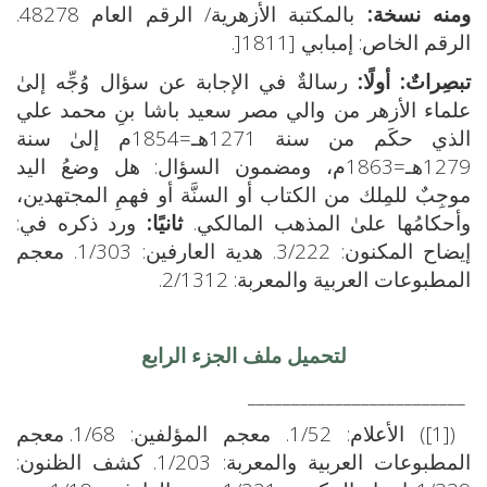
ومنه نسخة:
بالمكتبة الأزهرية/ الرقم العام 48278.
الرقم الخاص: إمبابي [1811[.
تبصِراتٌ:
أولًا:
رسالةٌ في الإجابة عن سؤال وُجِّه إلىٰ
علماء الأزهر من والي مصر سعيد باشا بنِ محمد علي
الذي حكَم من سنة 1271هـ=1854م إلىٰ سنة
1279هـ=1863م، ومضمون السؤال: هل وضعُ اليد
موجِبٌ للمِلك من الكتاب أو السنَّة أو فهمِ المجتهدين،
وأحكامُها علىٰ المذهب المالكي.
ثانيًا:
ورد ذكره في:
إيضاح المكنون: 3/222. هدية العارفين: 1/303. معجم
المطبوعات العربية والمعربة: 2/1312.
لتحميل ملف الجزء الرابع
_________________________
([1]) الأعلام: 1/52. معجم المؤلفين: 1/68. معجم
المطبوعات العربية والمعربة: 1/203. كشف الظنون: