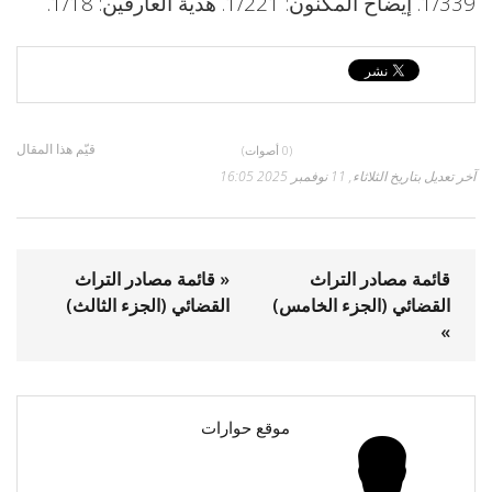
1/339. إيضاح المكنون: 1/221. هدية العارفين: 1/18.
قيّم هذا المقال
(0 أصوات)
آخر تعديل بتاريخ الثلاثاء, 11 نوفمبر 2025 16:05
قائمة مصادر التراث
« قائمة مصادر التراث
القضائي (الجزء الخامس)
القضائي (الجزء الثالث)
»
موقع حوارات