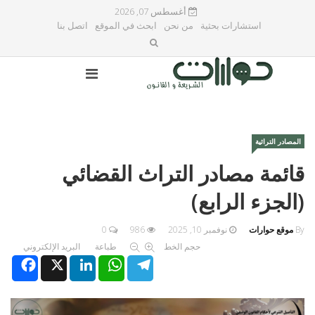
أغسطس 07, 2026
استشارات بحثية
من نحن
ابحث في الموقع
اتصل بنا
المصادر التراثية
قائمة مصادر التراث القضائي
(الجزء الرابع)
By
موقع حوارات
نوفمبر 10, 2025
986
0
حجم الخط
طباعة
البريد الإلكتروني
Facebook
X
LinkedIn
WhatsApp
Telegram