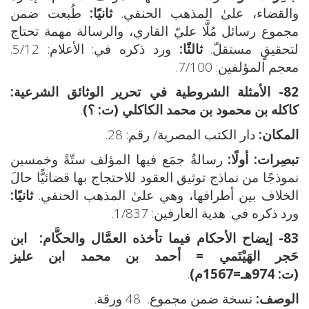
والقضاء، علىٰ المذهب الحنفي.
ثانيًا:
طُبعت ضمن
مجموع رسائل مُلَّا عليّ القاري، والرسالة مهمة تحتاج
لتحقيقٍ مستقلّ.
ثالثًا:
ورد ذكره في: الأعلام: 5/12.
معجم المؤلفين: 7/100.
82- الأمثلة الشروطية في تحرير الوثائق الشرعية:
كاكله بن محمود بن محمد الكاكلي (ت: ؟)
.
المكان:
دار الكتب المصرية/ رقم: 28.
تبصِرات:
أولًا:
رسالةٌ جمَع فيها المؤلف ستّةً وخمسين
نموذجًا من نماذج توثيق العقود للاحتجاج بها قضائيًّا حالَ
الخلاف بين أطرافها، وهي علىٰ المذهب الحنفي.
ثانيًا:
ورد ذكره في: هدية العارفين: 1/837.
83- إيضاح الأحكام فيما تأخذه العمَّال والحكَّام:
ابن
حَجر الهَيْتَمي = أحمد بن محمد ابن عليز
(ت: 974هـ=1567م)
.
الوصف:
نسخة ضمن مجموع. 48 ورقة.