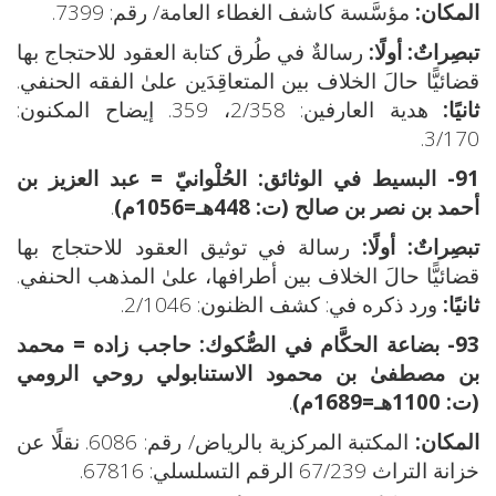
المكان:
مؤسَّسة كاشف الغطاء العامة/ رقم: 7399.
تبصِراتٌ:
أولًا:
رسالةٌ في طُرق كتابة العقود للاحتجاج بها
قضائيًّا حالَ الخلاف بين المتعاقِدَين علىٰ الفقه الحنفي.
ثانيًا:
هدية العارفين: 2/358، 359. إيضاح المكنون:
3/170.
91- البسيط في الوثائق:
الحُلْوانيّ = عبد العزيز بن
أحمد بن نصر بن صالح (ت: 448هـ=1056م)
.
تبصِراتٌ:
أولًا:
رسالة في توثيق العقود للاحتجاج بها
قضائيًّا حالَ الخلاف بين أطرافها، علىٰ المذهب الحنفي.
ثانيًا:
ورد ذكره في: كشف الظنون: 2/1046.
93- بضاعة الحكَّام في الصُّكوك:
حاجب زاده = محمد
بن مصطفىٰ بن محمود الاستنابولي روحي الرومي
(ت: 1100هـ=1689م)
.
المكان:
المكتبة المركزية بالرياض/ رقم: 6086. نقلًا عن
خزانة التراث 67/239 الرقم التسلسلي: 67816.