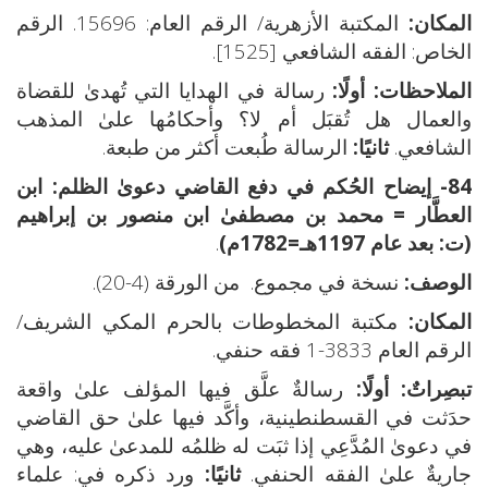
المكان:
المكتبة الأزهرية/ الرقم العام: 15696. الرقم
الخاص: الفقه الشافعي [1525].
الملاحظات: أولًا:
رسالة في الهدايا التي تُهدىٰ للقضاة
والعمال هل تُقبَل أم لا؟ وأحكامُها علىٰ المذهب
الشافعي.
ثانيًا:
الرسالة طُبعت أكثر من طبعة.
84- إيضاح الحُكم في دفع القاضي دعوىٰ الظلم:
ابن
العطَّار = محمد بن مصطفىٰ ابن منصور بن إبراهيم
(ت: بعد عام 1197هـ=1782م)
.
الوصف:
نسخة في مجموع. من الورقة (4-20).
المكان:
مكتبة المخطوطات بالحرم المكي الشريف/
الرقم العام 3833-1 فقه حنفي.
تبصِراتٌ: أولًا:
رسالةٌ علَّق فيها المؤلف علىٰ واقعة
حدَثت في القسطنطينية، وأكَّد فيها علىٰ حق القاضي
في دعوىٰ المُدَّعِي إذا ثبَت له ظلمُه للمدعىٰ عليه، وهي
جاريةٌ علىٰ الفقه الحنفي.
ثانيًا:
ورد ذكره في: علماء