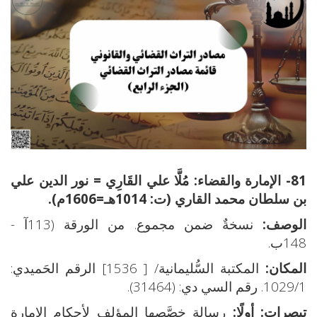
81- الإمارة والقضاء:
مُلَّا علي القَارِي = نور الدين علي
بن سلطان محمد القاري (ت: 1014هـ=1606م).
الوصف:
نسخةٌ ضمن مجموع. من الورقة (113آ -
148ب.
المكان:
المكتبة السُّليمانية/ [ 1536] الرقم الحَميدي:
1029/1. رقم السي دي: (31464).
تبصِرات: أولًا:
رسالة خصَّصها المؤلف لأحكام الإمارة