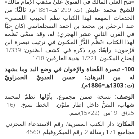
«فتح العلي المالك في الفتوىٰ علىٰ مذهب الإمام مالك»
للشيخ محمد عليش (ت: 1299هـ=1881م).
ثالثًا:
من
الخدمات المهمة لهذا الكتاب نظم الحبيب اللمطي=
عبد الرحمٰن بن محمد بن أحمد السجلماسي (كان حيًّا
في القرن الثاني عشر الهجري). له، وقد سمَّىٰ نَظْمه
لهذا الكتاب «نَظْم الدُّرِّ المكنون في ترتيب تبصرة ابن
فَرْحون».
رابعًا:
ورد ذكره في: كشف الظنون: 1/339.
إيضاح المكنون: 1/221. هدية العارفين: 1/18.
100- تبصرة القُضاة والإخوان في وضع اليد وما يشهد
له من البرهان:
حسن العدويّ الحمزاويّ
(ت: 1303هـ=1886م)
.
الوصف:
نسخة ضمن مجموع، بأوَّلها نظمٌ لمحمد
شهاب، النصُّ داخل إطار ملوَّن. الخط: نسخ. (16-
25)ق. 19س. (22×15)سم.
المكان:
دار الكتب المصرية/ رقم الاستدعاء المخزني:
مجاميع 171 رسالة 2. رقم الميكروفيلم: 4560.