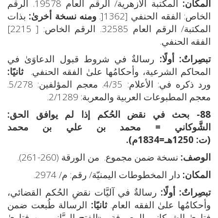
المكان:
المكتبة الأزهرية/ الرقم العام 19578. الرقم
الخاص: الفقه الحنفي [1362[.
ومنه نسخة أخرىٰ:
بذات
المكتبة/ الرقم العام 32585. الرقم الخاص: [ 2215]
الفقه الحنفي.
تبصِراتٌ:
أولًا:
رسالةٌ في شروط قبول الدعاوَىٰ في
المحاكم الشرعية، وأحكامُها علىٰ الفقه الحنفي.
ثانيًا:
ورد ذكره في: الأعلام: 4/35. معجم المؤلفين: 5/278.
معجم المطبوعات العربية والمعربة: 2/1289.
88- بحث في نقض الحُكم إذا لم يوافق الحق:
الشَّوكاني = محمد بن علي بن محمد
(ت: 1250هـ=1834م).
الوصف:
نسخة ضمن مجموع. من الورقة (260-261).
المكان:
دار المخطوطات اليمنيّة/ رقم: م/ 2974.
تبصِراتٌ:
أولًا:
رسالةٌ في آليَّات نقضِ الحُكم القضائي،
وأحكامُها علىٰ الفقه العام.
ثانيًا:
الرسالة طُبعت ضمن
فتاوىٰ الشوكاني المعروفة بـ«الفتح الربَّاني من فتاوىٰ