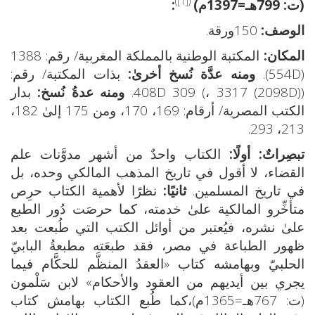
)
[1]
(
(ت: 799هـ=1397م)
:
الوصف:
150ورقة.
المكان:
المكتبة الوطنية بالمملكة المغربية/ رقم: 1388
(554D).
ومنه عدَّة نُسخ أخرىٰ:
بذات المكتبة/ رقم:
(408D 309 (، 3317 (2098D).
ومنه عدةُ نُسخ:
بدار
الكتب المصرية/ أرقام: 169، 170، ومن 175 إلىٰ 182،
213، 293.
تبصِراتٌ: أولًا:
الكتاب واحدٌ من أشهر مدوَّنات علم
القضاء، لا أقول في تاريخ المذهب المالكي وحده، بل
في تاريخ المسلمين.
ثانيًا:
نظرًا لأهمية الكتاب حرِص
متأخِّرو المالكية علىٰ خدمته، كما حرصَت دُور الطبع
علىٰ نشره، فيُعتبر من أوائل الكتب التي طُبعت بعد
ظهور الطباعة في مصر، فقد طبعَته مطبعةُ البابيّ
الحلبيّ وبهامشه كتاب «العقدُ المنظَّم للحكَّام فيما
يجري بين أيديهم من العقود والأحكام» لابن سَلْمون
(ت: 767هـ=1365م)،كما طُبع الكتاب بهامش كتاب