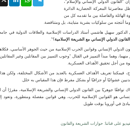
"القانون الدولي الإنساني والإسلام"،
ل معاصرتنا المعركة الحضارية الدائرة
ة الهائلة والفاصلة بين ما تقدمه كل من
ما أنتجته من سلوكيات بشرية متباينة، بل ومتناقضة.
لدكتور سهيل هاشمي أستاذ الدراسات الإسلامية والعلاقات الدولية في جام
قانون الدولي الإنساني مع الشريعة الإسلامية
؟".
ون الدولي الإنساني وقوانين الحرب الإسلامية من حيث الجوهر الأساسي، فكلاه
ما، وهما مبدأ التمييز في القتال "وجوب التمييز بين المقاتلين وغير المقاتلين"
قوة من أجل تحقيق الأهداف العسكرية.
فيمكننا تعريف الأهداف العسكرية بالعديد من الأشكال المختلفة، ولكن هذا
مدنيين عشوائيًا أو جزافيًا أو بشكل مفرط فإن هذا المقياس به خلل.
افقًا جوهريًا بين القانون الدولي الإنساني والشريعة الإسلامية، مقررًا أن ا
نساني هو القوانين الإسلامية للحرب، وهي قوانين مفصلة ومتطورة، وتعود إ
مبادئ في أوروبا بوقت طويل.
ديو على قناتنا: حوارات الشريعة والقانون