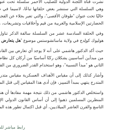
نشرت قناة اللجنة الدولية للصليب الأحمر سلسلة تحت عنوان 
وهي السلسلة التي سننشر بعض حلقاتها تباعًا، لاسيما في ظ
حاليًا تحت عنوان "طوفان الأقصى"، والتي تعبر بجلاء عن الفجو
الحضارتين الإسلامية والغربية من قيم وأخلاقيات وتشريعات، و
وفي الحلقة السادسة عشر من السلسلة سالفة الذكر تناول ا
هوليوك كولِدج في ولاية ماساتشوستس موضوع "
هل يتعارض ال
حيث أكد الدكتور هاشمي على أنه لا يوجد أي تعارض بين القان
من مبدأين أساسيين يشكلان ركنًا أساسيًا من أركان كل نظام منه
الثاني هو "مبدأ النسبية"، وهو استخدام القدر الضروري من ال
وأشار كذلك إلى أن مقياس الأهداف العسكرية مقياس متدرج، 
المتدرج ينتهي بمبدأ التمييز، فإن أدى هذا المقياس إلى قتل ال
واستخلص الدكتور هاشمي من ذلك نتيجة مهمة مفادها أن هناك تو
المنظرين المسلمين ذهبوا إلى أن أساس القانون الدولي الإ
التاسع والقرن العاشر الميلاديين، أي قبل اكتمال تطور هذه ال
رابط مباشر للفي