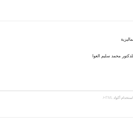
اليزية
دكتور محمد سليم العوا
ام أكواد HTML.