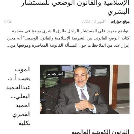
الإسلامية والقانون الوضعي للمستشار
البشري
موقع حوارات
أكتوبر 12, 2023
0
بتواضع معهود على المستشار الراحل طارق البشري يوضح في مقدمة
كتابه “الوضع القانوني بين الشريعة الإسلامية والقانون الوضعي” أنه مجرد
إبراز عدد من الملاحظات حول المسألة القانونية المعاصرة وموقعها من…
الموت
أخبار وتقارير
يغيب أ. د.
عبدالحميد
البعلي…
العميد
الفخري
بكلية
القانون الكويتية العالمية