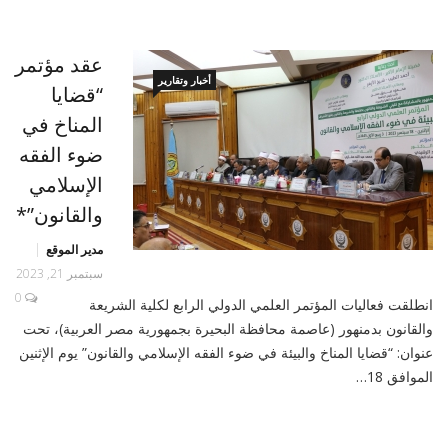
عقد مؤتمر
أخبار وتقارير
“قضايا
المناخ في
ضوء الفقه
الإسلامي
والقانون”*
مدير الموقع
سبتمبر 21, 2023
0
انطلقت فعاليات المؤتمر العلمي الدولي الرابع لكلية الشريعة
والقانون بدمنهور (عاصمة محافظة البحيرة بجمهورية مصر العربية)، تحت
عنوان: “قضايا المناخ والبيئة في ضوء الفقه الإسلامي والقانون” يوم الإثنين
الموافق 18…