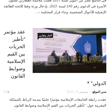
في التاسع عشر من أكتوبر لسنة 2021 قضت محكمة العطارين لشئون
اﻷسرة فى الدعوى رقم 243 لسنة 2021، بإدخال ورثة وفقا للائحة الطائفة
الإنجيلية للأحوال الشخصية. وجاء قرار المحكمة –…
عقد مؤتمر
أخبار وتقارير
“تأطير
الحريات
بين القيم
الإسلامية
وضوابط
القانون
الدولي” *
مدير الموقع
سبتمبر 15, 2023
0
عقدت رابطة الجامعات الإسلامية مؤتمرًا علميًا بمدينة الرباط بالمملكة
المغربية حول: “تأطير الحريات بين القيم الإسلامية وضوابط القانون