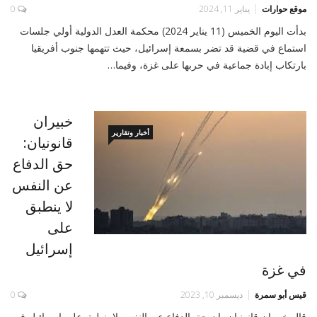
موقع حوارات
يناير 11, 2024
0
بدأت اليوم الخميس (11 يناير 2024) محكمة العدل الدولية أولي جلسات
استماع في قضية قد تضر بسمعة إسرائيل، حيث تتهمها جنوب أفريقيا
بارتكاب إبادة جماعية في حربها على غزة، وفيما…
خبيران
أخبار وتقارير
قانونيان:
حق الدفاع
عن النفس
لا ينطبق
على
إسرائيل
في غزة
قيس أبو سمرة
ديسمبر 10, 2023
0
قال خبيران قانونيان، إن حق الدفاع عن النفس لا ينطبق على إسرائيل في