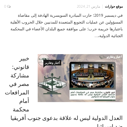
موقع حوارات
مارس 21, 2024
0
في ديسمبر 2019؛ حازت المبادرة السويسرية الهادفة إلى مقاضاة
المسؤولين عن عمليات التجويع المتعمدة للمدنيين خلال الحروب الأهلية
باعتبارها جريمة حرب؛ على موافقة جميع البلدان الأعضاء في المحكمة
الجنائية الدولية،…
خبير
أخبار وتقارير
قانوني:
مشاركة
مصر في
المرافعات
أمام
محكمة
العدل الدولية ليس له علاقة بدعوى جنوب أفريقيا
ضد إسرائيل