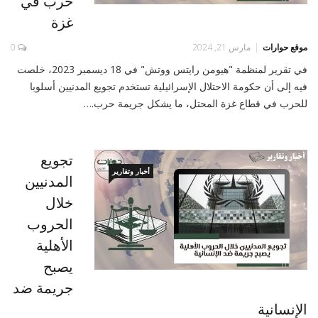
حرب في
غزة
موقع حوارات
مارس 21, 2024
0
في تقرير لمنظمة "هيومن رايتس ووتش" في 18 ديسمبر 2023، خلصت
فيه إلى أن حكومة الاحتلال الإسرائيلية تستخدم تجويع المدنيين أسلوبا
للحرب في قطاع غزة المحتل، ما يشكل جريمة حرب.…
تجويع
أخبار وتقارير
المدنيين
خلال
الحروب
الأهلية
يصبح
جريمة ضد
الإنسانية