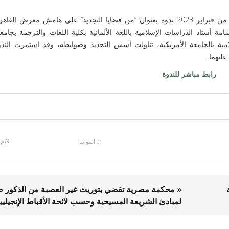
نظّم مجلس حكماء المسلمين يوم الخميس الموافق الثاني من فبراير 2023 ندوة بعنوان “من قضايا التجديد” على هامش معر
مة أستاذ الدراسات الإسلامية باللغة الألمانية بكلية اللغات والترجمة بجامعة
مية بالجامعة الأمريكية، تناولت أسس التجديد وضوابطه، وقد استمرت الندو
ليهما.
رابط مباشر للندوة
قيّم
(0 أصوات)
« محكمة مصرية تقضي بتوريث غير العصبة من الذكور ط
لمبادئ الشريعة المسيحية وحسب لائحة الأقباط الإنجيليي