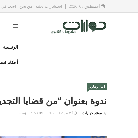
أغسطس 07, 2026
استشارات بحثية
من نحن
ابحث في ا
الرئيسية
أحكام قضا
أخبار وتقارير
ندوة بعنوان “من قضايا التجد
By
موقع حوارات
أكتوبر 12, 2023
963
0