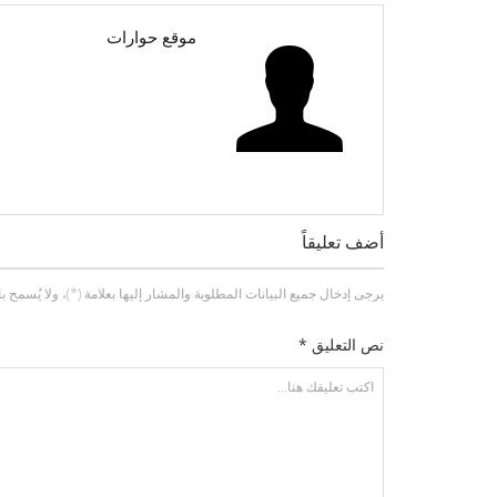
موقع حوارات
أضف تعليقاً
يرجى إدخال جميع البيانات المطلوبة والمشار إليها بعلامة (*)، ولا يُسمح باستخد
نص التعليق *