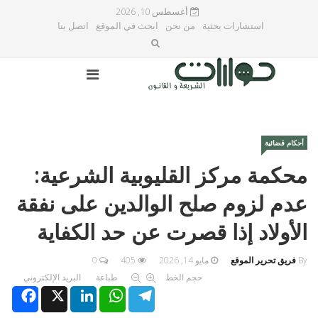
أغسطس 10, 2026
استشارات بحثية
من نحن
ابحث في الموقع
اتصل بنا
أحكام قضائية
محكمة مركز القليوبية الشرعية:
عدم لزوم صلح الوالدين على نفقة
الأولاد إذا قصرت عن حد الكفاية
By
فريق تحرير الموقع
مايو 14, 2026
405
0
حجم الخط
طباعة
البريد الإلكتروني
Facebook
X
LinkedIn
WhatsApp
Telegram