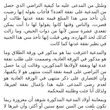
وسُئل من المدعى عليه ما كيفية التراضي الذي حصل
من المدعية على نفقة العدة؟ فأجاب بقوله إنها رضيت
بأن تأخذ مني هذا المبلغ قيمة نفقة عدتها طالت أو
قصرت، والناس وقتها كانوا يقولوا لها دا أنت يمكن
تقعدي عشرة سنين لأنها من ذوات الحيض، وما زالت
كذلك لحد النهارده، وهي قبلت إنها تأخذ مني هذا الجنيه
في نظير نفقة عدتها كما كانت.
والمدعية اعترفت بما هو مذكور في ورقة الطلاق وما
هو مذكور في الورقة العادية، وصممت على طلب نفقة
عدة لها ونفقة لأولادها المذكورين، وقالت إن ما حصل
من التراضي على قيمة نفقة البنت منتهى هو لا يكفيها،
وأن اقتصاري على ذكر منتهى في الورقة العادية هو
لعدم رضى المدعى عليه هذا بإعمال نفقة لغيرها،
ولذلك أنا جئت وطلبته للمحكمة.
وبمعاينة أولاد المدعية المذكورة شوهد أن معزوزة ربما
تكون بلغت من السن تسع سنين أو أكثر، وأن غيرها لا