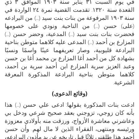
في يوم السبت ٣١ يناير سنة ١٩٠٣ الموافق ٣ ذي
القعدة سنة ١٣٢٠. تقدمت القضية نمرة ٢٤ الواردة في
سنة ١٩٠٣ المرفوعة من بنات بنت سيد (...) من البرادعه
(على) حسن (...) من الناحية. ونودي على خصومها
فحضرت بنات بنت سيد (...) المدعية، وحضر حسن (...)
المزارع بن أحمد (...) المدعى عليه كلاهما متوطن بناحية
البرادعة قليوبية، وصار تعريفهما عينًا واسمًا ونسبًا
بشهادة كل من أحمد أغا المزارع بن محمد أغا بن حسن
وعبد العزيز سرية المزارع ابن أحمد سرية بن أحمد،
كلاهما متوطن بناحية البرادعة المذكورة المعرفة
الشرعية.
(وقائع الدعوى)
ادعت بنات المذكورة بقولها: ادعى علي حسن (...) هذا
بأنه كان زوجي، تزوجني بعقد صحيح شرعي ودخل بي
وعاشرني معاشرة الأزواج، ورزقت منه بأولادي معزوزة
ورئيسه ومنتهى، الفقراء الذين لا مال لهم. وأن حسن
أحمد هذا طلقني ثلاثًا قبل تاريخه عن يد مأذون البرادعه،