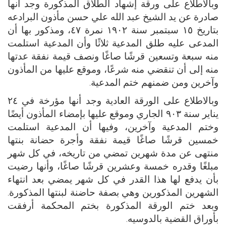
وبالاطلاع على ورقة إشهاد الطلاق المذكورة وجد أنها
صادرة عن يد الشيخ عبد الله علي حسن مأذون البرادعه
بتاريخ ١٥ سبتمبر سنة ١٩٠٢ نمرة ٤٧، ومذكور بها أن
المدعى عليه طلق المدعية ثلاثًا وأن المدعية استلمت
منه سبعة وتسعين قرشًا صاغًا ونصف قيمة نفقة عدتها
منه إلى أن تنقضي منه شرعًا، وموقع عليها من المأذون
وآخرين ومن ضمنهم ختم المدعية.
وبالاطلاع على الورقة العادية وجد أنها مؤرخة في ٢٤
يناير سنة ٩٠٣ الجاري وموقع عليها بإمضاء المأذون أيضًا
وختم المدعية وآخرين، وفيها أن المدعية استلمت
خمسين قرشًا صاغًا قيمة نفقة وأجرة حضانة بنتها
منتهى عن مدة شهرين تمضي من تاريخه، في كل شهر
مبلغًا وقدره خمسة وعشرين قرشًا صاغًا، وأنها رضيت
بأن يدفع لها هذا القدر في كل شهر يمضي بعد انتهاء
الشهرين المذكورين وهي بصفة حاضنة لبنتها المذكورة.
وبعد ختم الورقة المذكورة بختم المحكمة أرفقت
بأوراق القضية بالدوسيه.