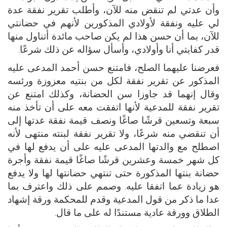
وأن عدتي لم تنقض منه للآن، وأطلب تقرير نفقة عدة
لي عليه ونفقة لأولادي المذكورين لأنهم في حضانتي
للآن، بما أن حسن هذا لم يكن صاحب مائدة أتناول منها
قدر كفايتي أنا وأولادي، وأسأل سؤاله عن ذلك شرعًا.
فعرضنا عليهما الصلح، فامتنع حسن أحمد المدعى عليه
المذكور عن تقرير نفقة لكل من بنتيه معزوزة ورئسه
وقال إنهما قد جاوزا سن الحضانة، وكذلك امتنع عن
تقرير نفقة للمدعية لأنها اتفقت معه على أن تأخذ منه
سبعة وتسعين قرشًا صاغًا ونصف قيمة نفقة عدتها إلى
أن تنقضي منه شرعًا، ولا تقرير نفقة لبنته منتهى لأنه
اصطلح مع والدتها المدعى عليه على أن يدفع لها في
كل شهر خمسة وعشرين قرشًا صاغًا قيمة نفقة وأجرة
حضانة بنتها المذكورة حتى تنتهي حضانتها لها ولا يدفع
هو زيادة عما اتفقا عليه. وصمم على ذلك واعترف بما
عدا ما ذكر من قول المدعية وقدم للمحكمة ورقة إشهاد
الطلاق وورقة عادية مستندًا له على ما قال.