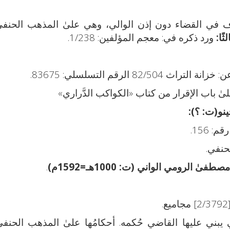
خلاف في القضاء دون إذن الوالي، وهي علىٰ المذهب الحنف
لثًا:
ورد ذكره في: معجم المؤلفين: 1/238.
لىٰ باب الإقرار من كتاب «الكواكب الدَّراري»
نو(ت: ؟):
 156.
لحنفي.
 الرومي الواني (ت: 1000هـ=1592م)
.
تي يبني عليها القاضي حُكمه. أحكامُها علىٰ المذهب الحنفي