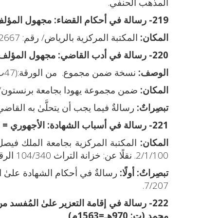
المذهب الحنفي.
219- رسالة في أحكام القضاء:
مجهول المؤلف
المكان:
المكتبة المركزية بالرياض/ رقم: 2667. نقلًا عن: خزانة التراث 60/435، الرقم التسلسلي: 60601.
220- رسالة في أدب القاضي:
مجهول المؤلف:
الوصف:
نسخة ضمن مجموع. من الورقة:(47ب - 62ب).
المكان:
ضمن مجموعة يهودا بجامعة برنستون/ رقم: 1190. رمز الح
تبصِراتٌ:
رسالةٌ فيما يجب أن يتحلَّىٰ به القاض
221- رسالة في أسباب الشهادة:
الأجهوري = عليّ
المكان:
المكتبة المركزية بجامعة الملك فيصل 
2/1/100. نقلًا عن: خزانة التراث 104/340 الرقم التسلسلي: 104798.
تبصِراتٌ:
أولًا:
رسالةٌ في أحكام الشهادة علىٰ 
7/207.
222- رسالة في إقامة التعزير علىٰ المُفسد من غير توقُّف علىٰ مُدَّعٍ:
محمد (ت: 970هـ=1563م)
.