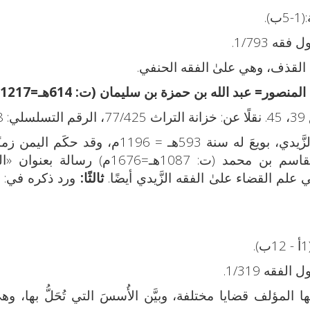
.
 القذف، وهي علىٰ الفقه الحنفي.
المنصور= عبد الله بن حمزة بن سليمان (ت: 614هـ=1217م)
7.
593هـ = 1196م، وقد حكَم اليمن زمنًا.
للإمام المتوكِّل علىٰ الله = إسماعيل بن القاسم بن محمد (ت: 1087هـ=1676م)
علم القضاء علىٰ الفقه الزَّيدي أيضًا.
ثالثًا:
ورد ذكره في: ال
مؤلف قضايا مختلفة، وبيَّن الأُسسَ التي تُحَلُّ بها، وه