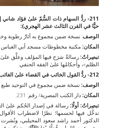
211- ردُّ السهام ذات السُّمّ علىٰ فؤاد شاني إيضاح الحُكم:
حيًّا في القرن الثالث عشر الهجري):
الوصف
: نسخة ضمن مجموع به آثارُ رطوبة وخروم. من 
المكان:
مكتبة مخطوطات مسجد أبي العباس المرسي/ رق
تبصِراتٌ:
رسالةٌ شرَح فيها المؤلف وعلَّق علىٰ
الظلم»، وأحكامُها علىٰ الفقه الحنفي.
212- ردُّ القول الخائب في القضاء علىٰ الغائب
الوصف:
نسخة ضمن مجموع في التوحيد طبع 
المكان:
دار الكتب المصرية/ رقم: 231.
تبصِراتٌ:
أولًا:
رسالة في إصدار الحُكم علىٰ الغ
تدخَّل فيها لحسمها؛ نظرًا لاضطراب الأقوال
الدكتور أحمد راشد سعود المحيلبي، ونُشرت بمج
مجموع رسائل ابن قُطْلوبُغا.
ثالثًا:
ورد ذكره في: كشف الظنون: