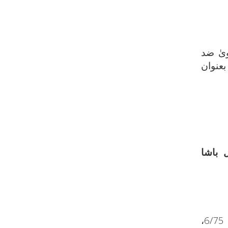
وىٰ ضد
عنوان
 باشا
: بمركز الملك فيصل للبحوث للرياض/ رقما: 04159-3، 12274-14. نقلًا عن: خزانة التراث 6/75،