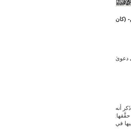
- (كان
 دعوىٰ
كر أنه
َّقها:
يها في