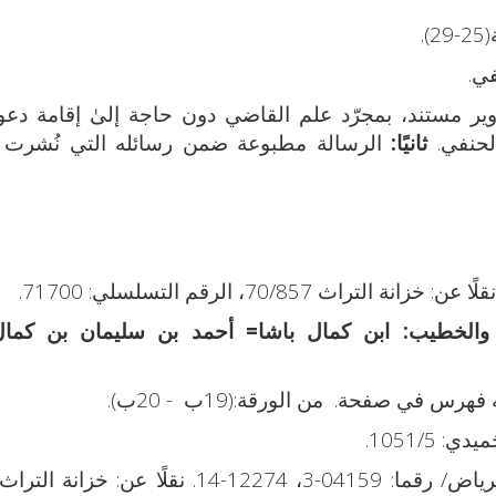
.
ير مستند، بمجرّد علم القاضي دون حاجة إلىٰ إقامة دع
الحنفي.
ثانيًا:
الرسالة مطبوعة ضمن رسائله التي نُشرت ب
ابن كمال باشا= أحمد بن سليمان بن كمال
 في صفحة. من الورقة:(19ب - 20ب).