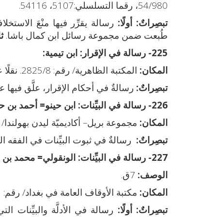
54/980، رقما التسلسلي:5107، 54116.
تبصِراتٌ:
أولًا:
رسالة يقرِّر فيها منْعَ الاست
طُبعت ضمن مجموعة رسائل ابن كمال باشا.
ثا
225- رسالة في الإقرار:
ابن تيمية:
المكان:
المكتبة الظاهرية/ رقم: 2825/8. نقلًا عن: خزانة التراث 82/504 الرقم التسلسلي: 83675.
تبصِراتٌ:
رسالةٌ في أحكام الإقرار، علَّق فيها ع
226- رسالة في البيِّنات:
ابن حينو= أحمد بن حي
المكان:
مجموعة بريل– أكاديميّة ليدن بهولندا/ رقم:
تبصِراتٌ:
رسالةٌ في ثبوت البيِّنات في الفقه ا
227- رسالة في البيِّنات:
الونقولي= محمد بن مصطفىٰ
الوصف:
7ق.
المكان:
مكتبة الأوقاف العامة في بغداد/ رقم: [2/3792] مجاميع.
تبصِراتٌ:
أولًا:
رسالة في الأدلَّة والبيِّنات ال