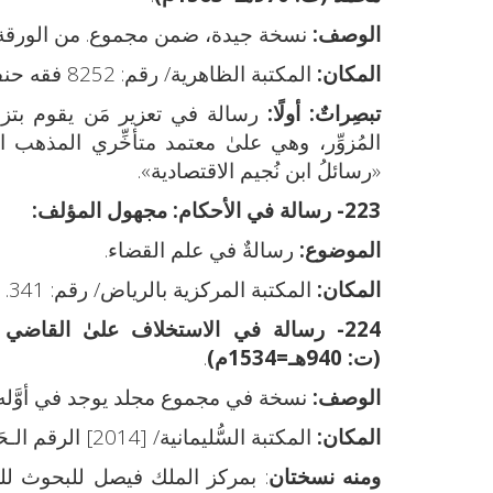
الوصف:
نسخة جيدة، ضمن مجموع. من الورقة(25-29)
المكان:
المكتبة الظاهرية/ رقم: 8252 فقه حنفي.
تبصِراتٌ: أولًا:
رسالة في تعزير مَن يقوم بتزو
المُزوِّر، وهي علىٰ معتمد متأخِّري المذهب 
«رسائلُ ابن نُجيم الاقتصادية».
223- رسالة في الأحكام:
مجهول المؤلف:
الموضوع:
رسالةٌ في علم القضاء.
المكان:
المكتبة المركزية بالرياض/ رقم: 341. نقلًا عن: خزانة التراث 70/857، الرقم التسلسلي: 71700.
224- رسالة في الاستخلاف علىٰ القاضي والخطيب:
(ت: 940هـ=1534م)
.
الوصف:
نسخة في مجموع مجلد يوجد في أوَّله فهرس
المكان:
المكتبة السُّليمانية/ [2014] الرقم الـحَميدي: 1051/5.
ومنه نسختان