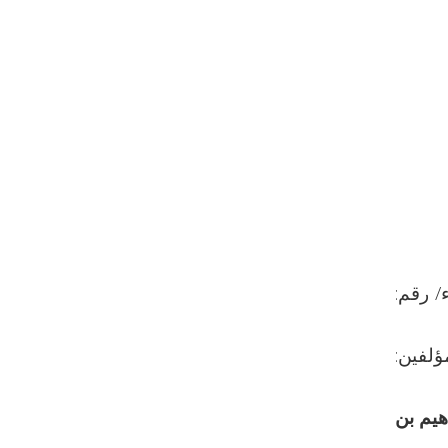
/ رقم:
5. معجم المؤلفين:
اهيم بن