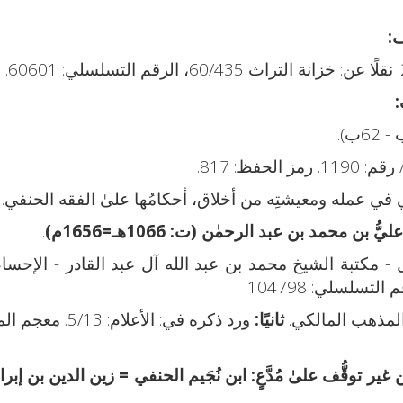
:
فظ: 817.
ي في عمله ومعيشتِه من أخلاق، أحكامُها علىٰ الفقه الحنفي.
ُ بن محمد بن عبد الرحمٰن (ت: 1066هـ=1656م)
.
- مكتبة الشيخ محمد بن عبد الله آل عبد القادر - الإحساء
المذهب المالكي.
ثانيًا:
ورد ذكره في: الأعلام: /13
ابن نُجَيم الحنفي = زين الدين بن إبر