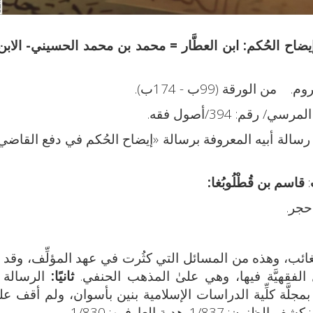
ابن العطَّار = محمد بن محمد الحسيني- الابن
الورقة (99ب - 174ب).
م: 394/أصول فقه.
 رسالة أبيه المعروفة برسالة «إيضاح الحُكم في دفع القاضي
:
قاسم بن قُطْلُوبُغا:
حجر.
ائب، وهذه من المسائل التي كثُرت في عهد المؤلِّف، وقد ذَ
 الفقهيَّة فيها، وهي علىٰ المذهب الحنفي.
ثانيًا:
الرسالة حق
لَّة كلِّية الدراسات الإسلامية بنين بأسوان، ولم أقف عل
 1/837. هدية العارفين: 1/830.