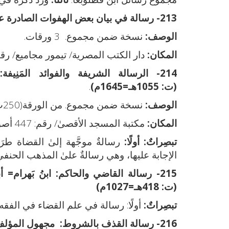
213- رسالة في بيان بعض الهفوات الصادرة عن بعض القضاة:
الوصف:
نسخة ضمن مجموع. 3 ورقات.
المكان:
دار الكتب المصرية/ تيمور مجاميع/ رقم: 99
214- الرسالة الشريفة والفوائد المَنِيفة:
(ت: 1055هـ=1645م)
.
الوصف:
نسخة ضمن مجموع. من الورقة(250ب-254أ).
المكان:
مكتبة المسجد الأقصىٰ/ رقم: 447 أصول فقه 2/189.
تبصِراتٌ:
أولًا:
رسالةٌ موجَّهة إلىٰ القضاة طرَ
الإجابة عليها، وهي رسالةٌ علىٰ المذهب الحنفي. ثانيً
215- رسالة القاضي والحاكم:
ابنُ بَهرام=
(ت: 418هـ=1027م)
تبصِراتٌ:
أولًا: رسالة في علم القضاء في الفقه الإس
216- رسالة القذف بالشروط:
مجهول المؤلف