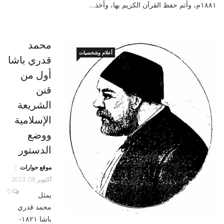
۱۸۸۱م، وأتم حفظ القرآن الكريم بها، وأخذ…
محمد
أعلام وشخصيات
قدري باشا
أول من
قنن
الشريعة
الإسلامية
ووضع
الدستور
موقع حوارات
أكتوبر 08, 2023
0
يمثل
محمد قدري
باشا ١٨٢١-