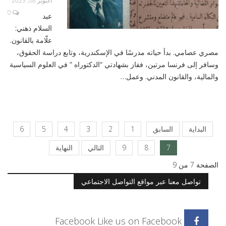
أكتوبر 08, 2023
0
عبد
السلام ذهني:
علّامة بالقانون.
مصري عصامي. بدأ حياته مدرسًا في الإسكندرية، وتابع دراسة الحقوق،
وسافر إلى فرنسا مرتين، ففاز بشهادتي “الدكتوراه ” في العلوم السياسية
والمالية، والقانون المدني. وعمل…
البداية
السابق
1
2
3
4
5
6
7
8
9
التالي
النهاية
الصفحة 7 من 9
تواصل معنا عبر مواقع التواصل الاجتماعي
Facebook
Like us on Facebook