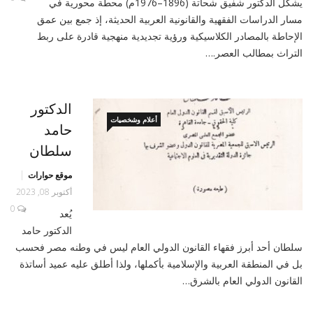
يشكل الدكتور شفيق شحاتة (1896–1976م) محطة محورية في
مسار الدراسات الفقهية والقانونية العربية الحديثة، إذ جمع بين عمق
الإحاطة بالمصادر الكلاسيكية ورؤية تجديدية منهجية قادرة على ربط
التراث بمطالب العصر.…
الدكتور
أعلام وشخصيات
حامد
سلطان
موقع حوارات
أكتوبر 08, 2023
0
يُعد
الدكتور حامد
سلطان أحد أبرز فقهاء القانون الدولي العام ليس في وطنه مصر فحسب
بل في المنطقة العربية والإسلامية بأكملها، ولذا أطلق عليه عميد أساتذة
القانون الدولي العام بالشرق…