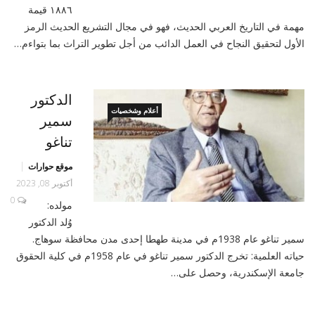
١٨٨٦ قيمة
مهمة في التاريخ العربي الحديث، فهو في مجال التشريع الحديث الرمز
الأول لتحقيق النجاح في العمل الدائب من أجل تطوير التراث بما بتواءم…
الدكتور
أعلام وشخصيات
سمير
تناغو
موقع حوارات
أكتوبر 08, 2023
0
مولده:
وُلد الدكتور
سمير تناغو عام 1938م في مدينة طهطا إحدى مدن محافظة سوهاج.
حياته العلمية: تخرج الدكتور سمير تناغو في عام 1958م في كلية الحقوق
جامعة الإسكندرية، وحصل على…