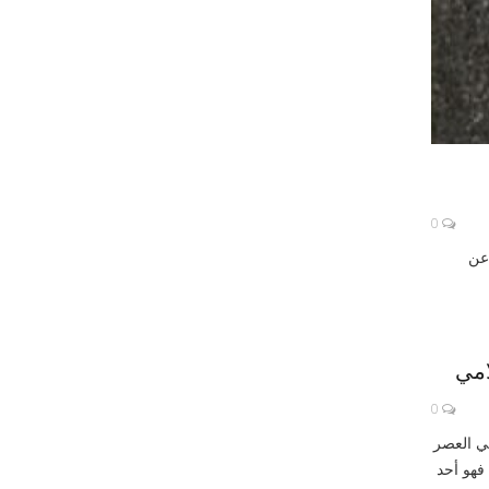
0
ه عن
امي
0
) من أبرز الفقهاء في العصر
 فهو أحد