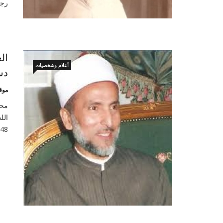
رجا
ال
أعلام وشخصيات
دس
موق
الل
1948. حيث