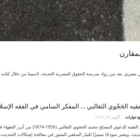
لمقارن
مارس 1949) فقيه مسلم وحقوقي مصري. يعد من رواد مدرسة الحقوق المصرية الحديثة، لاسيما من خلال كتاب
فقيه الحَجْوي الثعالبي … المفكر السامي في الفقه الإسل
ع حوارات
أكتوبر 08, 2023
يعد الفقيه الدعوي المصلح محمد الحجوي الثعالبي (1956-1874
ديث، ويعتبر نموذجًا متميزًا للتيار السلفي المتنور في معالجة إشكالات التحديث،