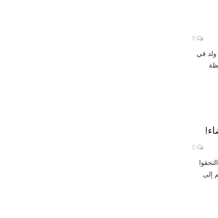
0
 ولد في
حافظة
اء!
0
لتحقوا
 إلى