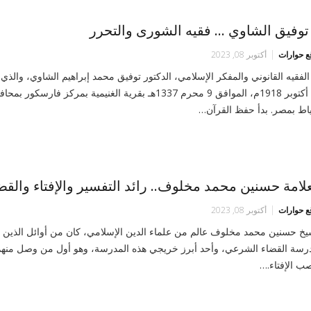
 توفيق الشاوي … فقيه الشورى والتحرر
ع حوارات
أكتوبر 08, 2023
الفقيه القانوني والمفكر الإسلامي، الدكتور توفيق محمد إبراهيم الشاوي، والذي
15 أكتوبر 1918م، الموافق 9 محرم 1337هـ بقرية الغنيمية بمركز فارسكور بم
اط بمصر. بدأ حفظ القرآن…
علامة حسنين محمد مخلوف.. رائد التفسير والإفتاء والقض
ع حوارات
أكتوبر 08, 2023
يخ حسنين محمد مخلوف عالم من علماء الدين الإسلامي، كان من أوائل الذين ا
رسة القضاء الشرعي، وأحد أبرز خريجي هذه المدرسة، وهو أول من وصل منهم
ب الإفتاء.…