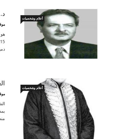
د.
أعلام وشخصيات
موق
هو 
دمي
ال
أعلام وشخصيات
موق
الش
بمد
منص