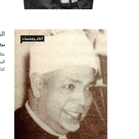
ال
أعلام وشخصيات
موق
الس
كتا