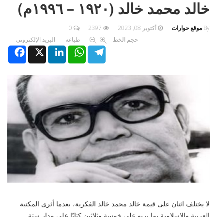
خالد محمد خالد (١٩٢٠ – ١٩٩٦م)
By
موقع حوارات
أكتوبر 08, 2023
2397
0
حجم الخط
طباعة
البريد الإلكتروني
Facebook
X
LinkedIn
WhatsApp
Telegram
لا يختلف اثنان على قيمة خالد محمد خالد الفكرية، بعدما أثرى المكتبة
العربية والإسلامية بما يربو على خمسة وثلاثين كتابًا على مدار ستة