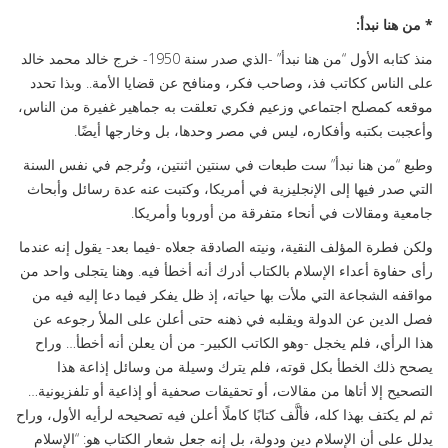
* من هنا نبدأ:
منذ كتابه الأول “من هنا نبدأ” -الذي صدر سنة 1950- خرج خالد محمد خالد
على الناس ككاتب فذ، وصاحب فكر، ومنافح عن قضايا الأمة.. وبذا تحدد
موقعه كمصلح اجتماعي وزعيم فكري تعلقت به جماهير غفيرة من الناس،
وأعجبت بكتبه وأفكاره، ليس في مصر وحدها، بل وخارجها أيضًا.
وطبع “من هنا نبدأ” ست طبعات في سنتين اثنتين، وتُرجم في نفس السنة
التي صدر فيها إلى الإنجليزية في أمريكا، وكتبت عنه عدة رسائل وأبحاث
جامعية ومقالات في أنحاء متفرقة من أوروبا وأمريكا.
ولكن فطرة المؤلف النقية، ونيته الصادقة جعلاه -فيما بعد- يقول إنه عندما
رأى حفاوة أعداء الإسلام بالكتاب أدرك أنه أخطأ فيه. وهنا يتجلى واحد من
مواقفه الشجاعة التي ملأت بها حياته، إذ ظل يفكر فيما دعا إليه فيه من
فصل الدين عن الدولة ويقلبه في ذهنه حتى أعلن على الملأ رجوعه عن
هذا الرأي، فلم يخجل -وهو الكاتب الكبير- من أن يعلن أنه أخطأ… وراح
يصحح ذلك الخطأ بكل قوته، فلم يترك وسيلة من وسائل إذاعة هذا
التصحيح إلا أتاها من مقالات، أو تحقيقات صحفية أو إذاعية أو تلفزيونية…
ثم لم يكتف بهذا كله، فألَّف كتابًا كاملًا أعلن فيه تصحيحه لرأيه الأول، وراح
يدلل على أن الإسلام دين ودولة، بل إنه جعل شعار الكتاب هو: “الإسلام