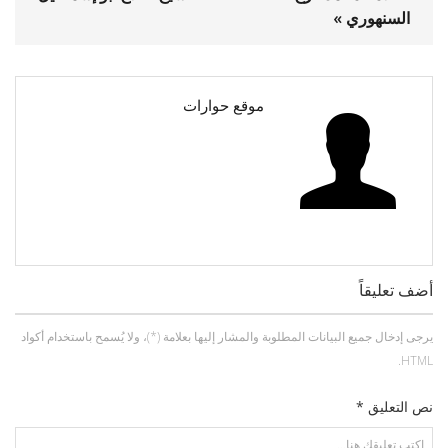
السنهوري »
موقع حوارات
أضف تعليقاً
يرجى إدخال جميع البيانات المطلوبة والمشار إليها بعلامة (*)، ولا يُسمح باستخدام أكواد
HTML.
نص التعليق *