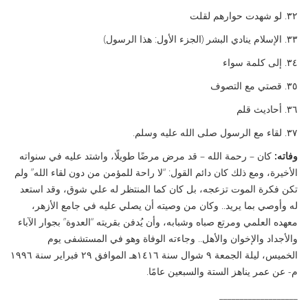
٣٢. لو شهدت حوارهم لقلت
٣٣. الإسلام ينادي البشر (الجزء الأول: هذا الرسول)
٣٤. إلى كلمة سواء
٣٥. قصتي مع التصوف
٣٦. أحاديث قلم
٣٧. لقاء مع الرسول صلى الله عليه وسلم.
وفاته:
كان – رحمة الله – قد مرض مرضًا طويلًا، واشتد عليه في سنواته
الأخيرة، ومع ذلك كان دائم القول: “لا راحة للمؤمن من دون لقاء الله” ولم
تكن فكرة الموت تزعجه، بل كان كما المنتظر له علي شوق، وقد استعد
له وأوصي بما يريد.. وكان من وصيته أن يصلي عليه في جامع الأزهر،
معهده العلمي ومرتع صباه وشبابه، وأن يُدفن بقريته “العدوة” بجوار الآباء
والأجداد والإخوان والأهل.. وجاءته الوفاة وهو في المستشفى يوم
الخميس، ليلة الجمعة ٩ شوال سنة ١٤١٦هـ الموافق ٢٩ فبراير سنة ١٩٩٦
م- عن عمر يناهز الستة والسبعين عامًا.
___________________