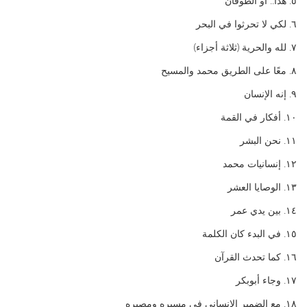
٥. هذا.. أو الطوفان
٦. لكي لا تحرثوا في البحر
٧. لله والحرية (ثلاثة أجزاء)
٨. معًا على الطريق محمد والمسيح
٩. إنه الإنسان
١٠. أفكار في القمة
١١. نحن البشر
١٢. إنسانيات محمد
١٣. الوصايا العشر
١٤. بين يدي عمر
١٥. في البدء كان الكلمة
١٦. كما تحدث القرآن
١٧. وجاء أبوبكر
١٨. مع الضمير الإنساني في مسيره ومصيره