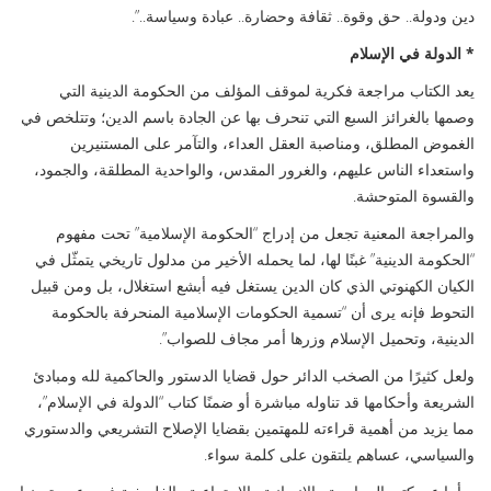
دين ودولة.. حق وقوة.. ثقافة وحضارة.. عبادة وسياسة..”.
* الدولة في الإسلام
يعد الكتاب مراجعة فكرية لموقف المؤلف من الحكومة الدينية التي
وصمها بالغرائز السبع التي تنحرف بها عن الجادة باسم الدين؛ وتتلخص في
الغموض المطلق، ومناصبة العقل العداء، والتآمر على المستنيرين
واستعداء الناس عليهم، والغرور المقدس، والواحدية المطلقة، والجمود،
والقسوة المتوحشة.
والمراجعة المعنية تجعل من إدراج “الحكومة الإسلامية” تحت مفهوم
“الحكومة الدينية” غبنًا لها، لما يحمله الأخير من مدلول تاريخي يتمثّل في
الكيان الكهنوتي الذي كان الدين يستغل فيه أبشع استغلال، بل ومن قبيل
التحوط فإنه يرى أن “تسمية الحكومات الإسلامية المنحرفة بالحكومة
الدينية، وتحميل الإسلام وزرها أمر مجاف للصواب”.
ولعل كثيرًا من الصخب الدائر حول قضايا الدستور والحاكمية لله ومبادئ
الشريعة وأحكامها قد تناوله مباشرة أو ضمنًا كتاب “الدولة في الإسلام”،
مما يزيد من أهمية قراءته للمهتمين بقضايا الإصلاح التشريعي والدستوري
والسياسي، عساهم يلتقون على كلمة سواء.