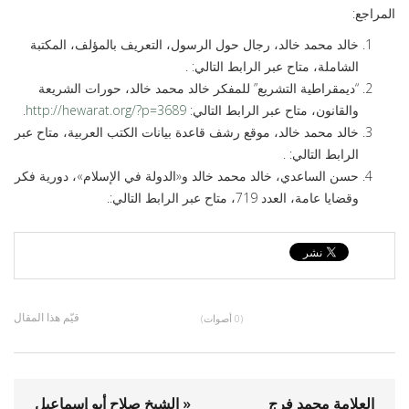
المراجع:
خالد محمد خالد، رجال حول الرسول، التعريف بالمؤلف، المكتبة
الشاملة، متاح عبر الرابط التالي: .
“ديمقراطية التشريع” للمفكر خالد محمد خالد، حورات الشريعة
والقانون، متاح عبر الرابط التالي:
http://hewarat.org/?p=3689
.
خالد محمد خالد، موقع رشف قاعدة بيانات الكتب العربية، متاح عبر
الرابط التالي: .
حسن الساعدي، خالد محمد خالد و«الدولة في الإسلام»، دورية فكر
وقضايا عامة، العدد 719، متاح عبر الرابط التالي:.
قيّم هذا المقال
(0 أصوات)
العلامة محمد فرج
« الشيخ صلاح أبو إسماعيل