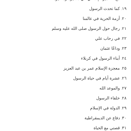
١٩. كما تحدث الرسول
٢٠. أزمة الحرية في عالمنا
٢١. رجال حول الرسول صلى الله عليه وسلم
٢٢. في رحاب علي
٢٣. وداعًا عثمان
٢٤. أبناء الرسول في كربلاء
٢٥. معجزة الإسلام عمر بن عبد العزيز
٢٦. عشرة أيام في حياة الرسول
٢٧. والموعد الله
٢٨. خلفاء الرسول
٢٩. الدولة في الإسلام
٣٠. دفاع عن الديمقراطية
٣١. قصتي مع الحياة