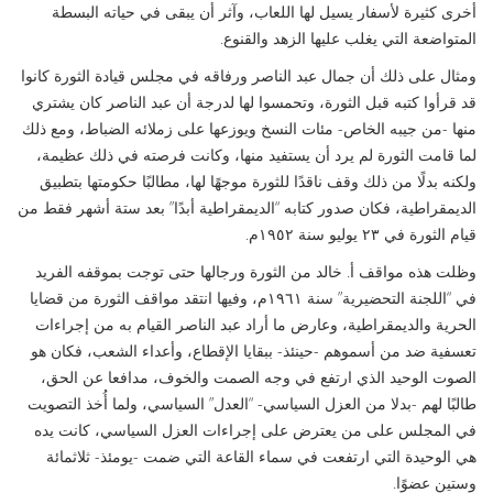
أخرى كثيرة لأسفار يسيل لها اللعاب، وآثر أن يبقى في حياته البسطة
المتواضعة التي يغلب عليها الزهد والقنوع.
ومثال على ذلك أن جمال عبد الناصر ورفاقه في مجلس قيادة الثورة كانوا
قد قرأوا كتبه قبل الثورة، وتحمسوا لها لدرجة أن عبد الناصر كان يشتري
منها -من جيبه الخاص- مئات النسخ ويوزعها على زملائه الضباط، ومع ذلك
لما قامت الثورة لم يرد أن يستفيد منها، وكانت فرصته في ذلك عظيمة،
ولكنه بدلًا من ذلك وقف ناقدًا للثورة موجهًا لها، مطالبًا حكومتها بتطبيق
الديمقراطية، فكان صدور كتابه “الديمقراطية أبدًا” بعد ستة أشهر فقط من
قيام الثورة في ٢٣ يوليو سنة ١٩٥٢م.
وظلت هذه مواقف أ. خالد من الثورة ورجالها حتى توجت بموقفه الفريد
في “اللجنة التحضيرية” سنة ١٩٦١م، وفيها انتقد مواقف الثورة من قضايا
الحرية والديمقراطية، وعارض ما أراد عبد الناصر القيام به من إجراءات
تعسفية ضد من أسموهم -حينئذ- ببقايا الإقطاع، وأعداء الشعب، فكان هو
الصوت الوحيد الذي ارتفع في وجه الصمت والخوف، مدافعا عن الحق،
طالبًا لهم -بدلا من العزل السياسي- “العدل” السياسي، ولما أُخذ التصويت
في المجلس على من يعترض على إجراءات العزل السياسي، كانت يده
هي الوحيدة التي ارتفعت في سماء القاعة التي ضمت -يومئذ- ثلاثمائة
وستين عضوًا.