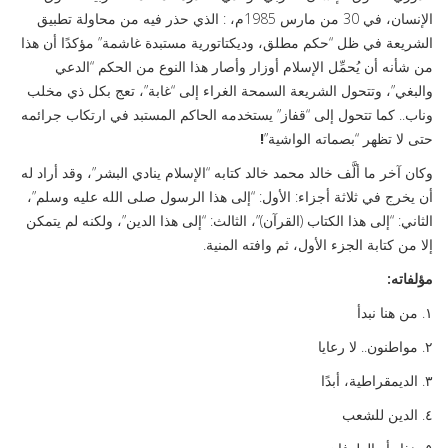
الإنسان، في 30 من مارس 1985م، : الذي حذر فيه من محاولة تطبيق
الشريعة في ظل “حكم مطلق، وديكتاتورية مستبدة غاشمة” مؤكدًا أن هذا
من شأنه أن يُحمِّل الإسلام أوزار وأصار هذا النوع من الحكم “الدعي
والبغي”، وتتحول الشريعة السمحة الغراء إلى “غابة”، تعج بكل ذي مخلب
وناب.. كما تتحول إلى “قفاز” يستخدمه الحاكم المستبد في ارتكاب جرائمه
حتى لا تظهر “بصماته الواشية”
!
وكان آخر ما ألَّف خالد محمد خالد كتابه “الإسلام ينادي البشر”، وقد أراد له
أن يخرج في ثلاثة أجزاء: الأول: “إلى هذا الرسول صلى الله عليه وسلم”،
الثاني: “إلى هذا الكتاب (القرآن)”، الثالث: “إلى هذا الدين”، ولكنه لم يتمكن
إلا من كتابة الجزء الأول، ثم وافته المنية.
مؤلفاته:
١. من هنا نبدأ
٢. مواطنون.. لا رعايا
٣. الديمقراطية، أبدًا
٤. الدين للشعب