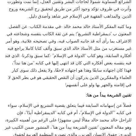
الشرائع السماوية شمولًا لحاجات البشر وتقنين العدل، إنما نمت وتطورت
وأثرت في ظروف تؤكد وجود أكثر من طريق لتحقيق رح الشريعة وروح
الدين. والمذاهب الفقهية في الإسلام خير شاهد وأصدق دليل.
وما كتبه المفكر الأستاذ خالد محمد خالد -في مقدمة الكتاب- عن الفصل
المعنون ب “ديمقراطية التشريع”؛ ينم عن ثقة الكاتب بنفسه وشجاعته في
الاعتراف بما رأى أنه قد جانبه الصواب فيه، وفي تصحيحه علانية، وهو أمر
غير مستغرب من مثل الأستاذ خالد الذي سبق وألف كتابا كاملا يراجع فيه
أفكاره السابقة، وهو كتاب “الدولة في الإسلام” -كما سبق وذكرنا- الذي فند
فيه بنفسه بعض أفكاره التي كان قد انتهى إليها في كتابه “من هنا نبدأ”،
فهذا كان اجتهاده سابقًا وهذا هو اجتهاده لاحقًا، ولا يفعل ذلك سوى كبار
العلماء والمفكرين الذين يدركون أن النقص الحقيقي هو في بطر الحق لا
في إقامته والجهر بها ولو على أنفسهم!
تقنين الشريعة يبدأ من هنا:
فضلاً عن إسهاماته السابقة فيما يتعلق بقضية التشريع في الإسلام، سواء
في كتابه “”الدولة في الإسلام”، أم في كتابه “الديمقراطية أبدًا”، فإن
للراحل خالد محمد خالد مقالًا ليس مشهورًا على الرغم من أهميته الكبيرة،
وهو مقاله المعنون “تقنين الشريعة يبدأ من هنا”، المنشور ضمن الكتيب غير
الدوري: حقوق الإنسان العربي، والذي تصدره المنظمة العربية لحقوق