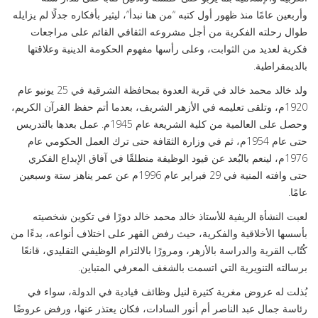
وأربعين عامًا منذ ظهور أول كتبه “من هنا نبدأ”، ليثير بأفكاره جدلًا لم يزايله
طوال رحلته الفكرية من أجل مشروعه الثقافي القائم على مراجعات
فكرية لعديد من الثوابت، وعلى رأسها مفهوم الحكومة الدينية وعلاقتها
بالديمقراطية.
ولد خالد محمد خالد في قرية العدوة بمحافظة الشرقية في 25 يونيو عام
1920م، وتلقى تعليمه في الأزهر الشريف، بعدما أتم حفظ القرآن الكريم،
وحصل على العالمية من كلية الشريعة عام 1945م. عمل بعدها بالتدريس
حتى عام 1954م، ثم في وزارة الثقافة حتى ترك العمل الحكومي عام
1976م، لينعم بالبُعد عن قيود الوظيفة منطلقًا في آفاق الإبداع الفكري
حتى وافته المنية في 29 فبراير عام 1996م عن عمر يناهز ستة وسبعين
عامًا.
لعبت النشأة الريفية للأستاذ خالد محمد خالد دورًا في تكوين شخصيته
بأسسها الأخلاقية والفكرية، حيث رفض القهر على اختلاف أنواعه، بدءًا من
كُتّاب القرية والدراسة بالأزهر، ومرورًا بالالتزام الوظيفي التقليدي، قانعًا
برسالته التنويرية التي اتسمت بالشغف المعرفي المتباين.
بُذلت له عروض مغرية كثيرة لنيل وظائف قيادية في الدولة، سواء في
رئاسة جمال عبد الناصر أم أنور السادات، فكان يعتذر عنها، ورفض عروضًا