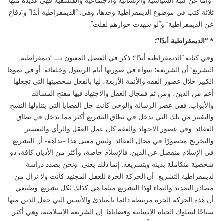
-وأما عن كتبه السياسية والإنسانية والاجتماعية والفلسفية فهي عديدة منها
ثلاثة كتب في موضوع الديمقراطية وحدها، وهي: “الديمقراطية أبدًا” و”دفاع
عن الديمقراطية” و”لو شهدت حوارهم لقلت”.
* “الديمقراطية أبدًا”:
وفي كتابه “الديمقراطية أبدًا”؛ ذكر في الفصل المعنون بـــ “ديمقراطية
التشريع” أن الشريعة؛ سواء في صورتها أيام الرسول وخلفائه. أو في نموها
الكبير خلال عصور الفقه والأئمة الأربعة، لها بالفعل شخصيتها التي تجعلها
أعم من الدين، ومن ثم فمجال العقل والاجتهاد فيها مفتح المسالك
والأبواب. ففي عصر الرسالة والوحي كانت جل القضايا التي يتناولها النسخ
والتغيير من تلك التي تدخل في نطاق التشريع أكثر مما تدخل في نطاق
العقائد. وفي عصور الاجتهاد والفقه كان عمل العقل والرأي والتفسير
والتخريج محصورًا في مجال العقائد. وليس معنى هذا –بداهة- أن التشريع
في الإسلام منفصل عن الدين. فالإسلام خاصة، وأكثر من الأديان كافة، ذو
شخصية متكاملة بدينه وبتشريعه. إنما ذلك يعني -ونحن بصدد دراسة
لديمقراطية التشريع- أن الحركة الحرة للعقل المجتهد كانت ولا تزال من
مصادر التجديد والنماء لهذا التشريع مثلما هي كذلك لكل تشريع. وطبيعي
أن هذه الحركة الحرة مرتبطة دائما بالمبادئ والأسس التي جعل الدين منها
سياجًا لسلوك الحياة الإنسانية وقضاياها. إن الشريعة الإسلامية، وهي أكثر