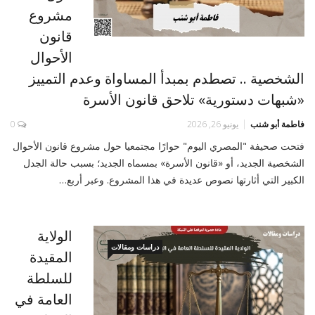
مشروع
قانون
الأحوال
الشخصية .. تصطدم بمبدأ المساواة وعدم التمييز
«شبهات دستورية» تلاحق قانون الأسرة
فاطمة أبو شنب
يونيو 26, 2026
0
فتحت صحيفة "المصري اليوم" حوارًا مجتمعيا حول مشروع قانون الأحوال
الشخصية الجديد، أو «قانون الأسرة» بمسماه الجديد؛ بسبب حالة الجدل
الكبير التي أثارتها نصوص عديدة في هذا المشروع. وعبر أربع…
الولاية
دراسات ومقالات
المقيدة
للسلطة
العامة في