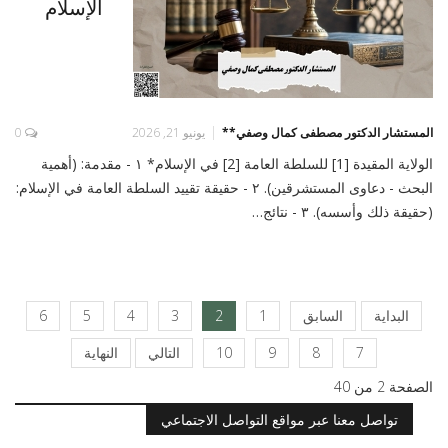
الإسلام
المستشار الدكتور مصطفى كمال وصفي**
يونيو 21, 2026
0
الولاية المقيدة [1] للسلطة العامة [2] في الإسلام* ١ - مقدمة: (أهمية
البحث - دعاوى المستشرقين). ٢ - حقيقة تقييد السلطة العامة في الإسلام:
(حقيقة ذلك وأسسه). ٣ - نتائج…
البداية
السابق
1
2
3
4
5
6
7
8
9
10
التالي
النهاية
الصفحة 2 من 40
تواصل معنا عبر مواقع التواصل الاجتماعي