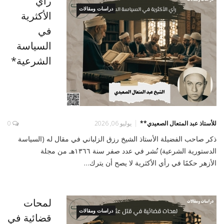
رأي
دراسات ومقالات
الأكثرية
في
السياسة
الشرعية*
للأستاذ عبد المتعال الصعيدي**
يوليو 06, 2026
0
ذكر صاحب الفضيلة الأستاذ الشيخ رزق الزلباني في مقال له (السياسة
الدستورية الشرعية) نُشر في عدد صفر سنة ١٣٦٦هـ من مجلة
الأزهر حكمًا في رأي الأكثرية لا يصح أن يترك…
لمحات
دراسات ومقالات
قضائية في