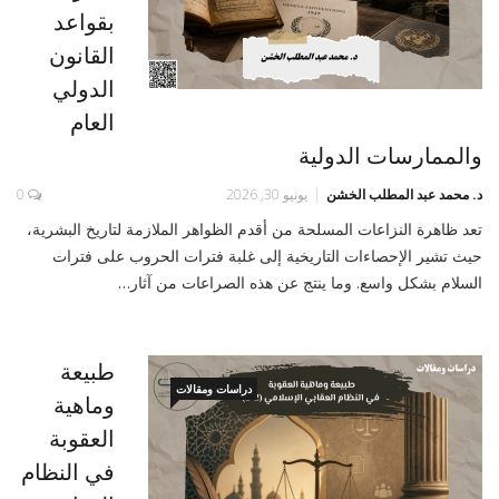
بقواعد
القانون
الدولي
العام
والممارسات الدولية
د. محمد عبد المطلب الخشن
يونيو 30, 2026
0
تعد ظاهرة النزاعات المسلحة من أقدم الظواهر الملازمة لتاريخ البشرية،
حيث تشير الإحصاءات التاريخية إلى غلبة فترات الحروب على فترات
السلام بشكل واسع. وما ينتج عن هذه الصراعات من آثار…
طبيعة
دراسات ومقالات
وماهية
العقوبة
في النظام