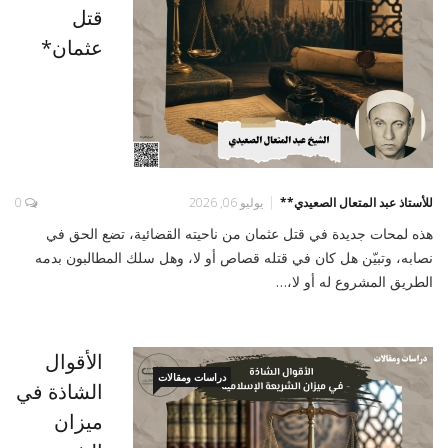
قتل
عثمان*
للأستاذ عبد المتعال الصعيدي**
يوليو 06, 2026
0
هذه لمحات جديدة في قتل عثمان من ناحيته القضائية، تضع الحق في
نصابه، وتبيّن هل كان في قتله قصاص أو لا، وهل سلك المطالبون بدمه
الطريق المشروع له أو لا،…
الأقوال
دراسات ومقالات
الشاذة في
ميزان