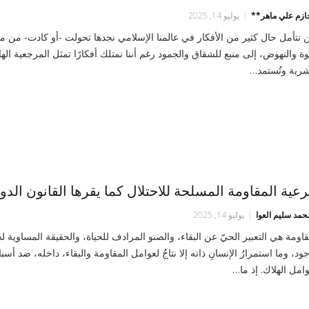
حازم علي ماهر**
يوليو 14, 2025
 نتأمل حال كثير من الأفكار في عالمنا الإسلامي نجدها تحولت -أو كادت- من 
وة والنهوض، إلى منبع للشقاق والجمود رغم أننا نمتلك أفكارًا تمثل المرجعية الها
شرية وتُستمد…
عية المقاومة المسلحة للاحتلال كما يقرها القانون الدو
حمد سليم العوا
يوليو 14, 2025
قاومة هي التعبير الحيّ عن البقاء، والصنو المرادف للحياة، والحقيقة المساوية ل
جود، وما استمرارُ الإنسانِ ذاته إلا نتاجٌ لعوامل المقاومة والبقاء، داخله، ضد أسبا
امل الهلاك. إذ ما…