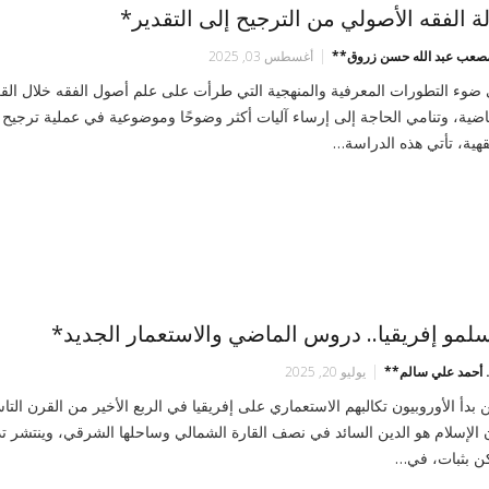
لة الفقه الأصولي من الترجيح إلى التقدير*
مصعب عبد الله حسن زروق**
أغسطس 03, 2025
ضوء التطورات المعرفية والمنهجية التي طرأت على علم أصول الفقه خلال الق
اضية، وتنامي الحاجة إلى إرساء آليات أكثر وضوحًا وموضوعية في عملية ترجيح ا
قهية، تأتي هذه الدراسة…
لمو إفريقيا.. دروس الماضي والاستعمار الجديد*
د. أحمد علي سالم**
يوليو 20, 2025
 بدأ الأوروبيون تكالبهم الاستعماري على إفريقيا في الربع الأخير من القرن الت
 الإسلام هو الدين السائد في نصف القارة الشمالي وساحلها الشرقي، وينتشر تدري
ن بثبات، في…