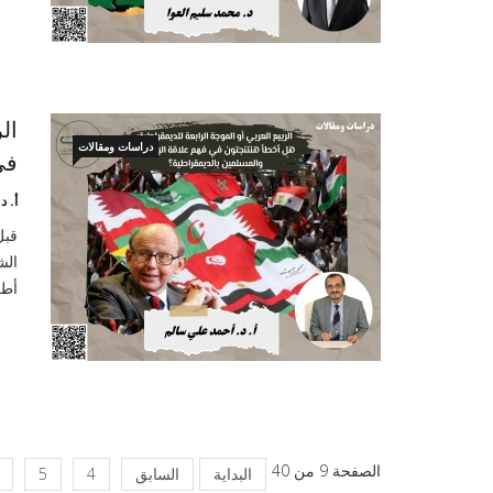
ال
دراسات ومقالات
في
أ. 
قبل
الش
أطر
الصفحة 9 من 40
البداية
السابق
4
5