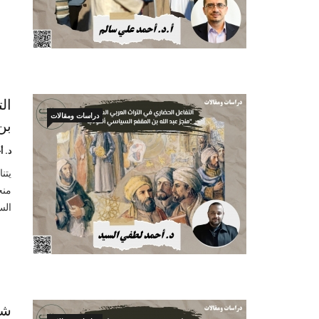
ال
دراسات ومقالات
بن
د. 
يتن
منج
الس
شخ