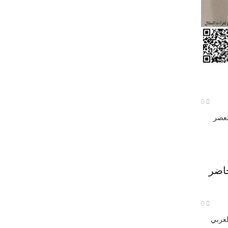
0
لعصر
حاضر
0
لعربي