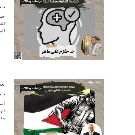
دراسات ومقالات
د. 
حين
للق
للب
شر
دراسات ومقالات
د. م
الم
الو
وعو