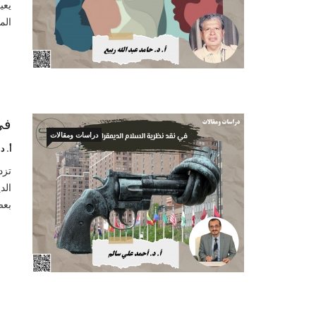
يعي
الم
في
دراسات ومقالات
أ. 
تزد
الد
بعض