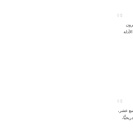
0
رون
لأدلة
0
اسع عشر،
جيًّا،