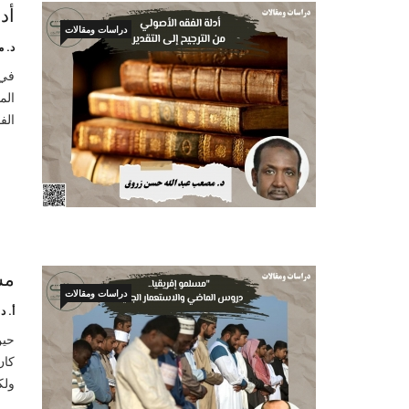
أد
دراسات ومقالات
د. 
في 
الم
الف
مس
دراسات ومقالات
أ. 
حين
كان
ولك