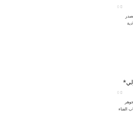
0
مصدر
دية
لي*
0
جوهر
ب الفناء