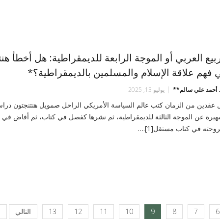
ربيع العربي أو الموجة الرابعة للديمقراطية: هل أخطأ هن
 فهم علاقة الإسلام والمسلمين بالديمقراطية؟*
د. أحمد علي سالم**
يوليو 13, 2025
 عقدين من الزمان كتب عالم السياسة الأمريكي الراحل صمويل هنتنجتون دراس
هيرة عن الموجة الثالثة للديمقراطية، ثم نشرها كفصل في كتاب، ثم أفاض في
وحته في كتاب مستقل[1].…
6
7
8
9
10
11
12
13
التالي
ا