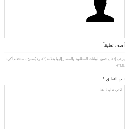
أضف تعليقاً
يرجى إدخال جميع البيانات المطلوبة والمشار إليها بعلامة (*)، ولا يُسمح باستخدام أكواد
HTML.
نص التعليق *