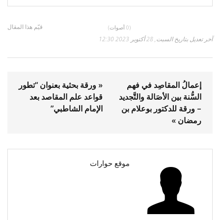
قيّم هذا المقال
(0 أصوات)
آخر تعديل بتاريخ السبت, 28 أكتوبر 2023 12:30
إعمالُ المقاصِد في فهم
« ورقة بحثية بعنوان “تطور
السُّنة بين الأصَالة والتَّجديد
قواعد علم المقاصد بعد
– ورقة للدكتور بوعلام بن
الإمام الشاطبي”
رمضان »
موقع حوارات