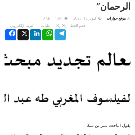
الرحمان”
By
موقع حوارات
أكتوبر 12, 2023
1091
0
حجم الخط
طباعة
البريد الإلكتروني
Facebook
X
LinkedIn
WhatsApp
Telegram
يقول الباحث عمر بن سكا: