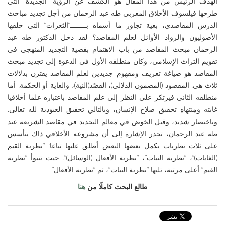
الهدف الرئيس من هذا المقال هو الكشف عن الرؤية “الجديدة” التي
طرحها فيلسوف الأخلاق المغربي طه عبد الرحمان من أجل تجديد مباحث
الدرس المقاصدي، بغية تجاوز ما أسماه بــــــــ”الثغرات” التي خلفها
الأصوليون والرواد الأوائل لعلم المقاصد؟ لقد دخل الدكتور طه عبد
الرحمان مبحث المقاصد من باب الاهتمام بقضية التجديد المنهجي في
تقويم التراث الإسلامي، وكان منطلقه الأول في الدعوة إلى تجديد مبحث
المقاصد هو صياغة تعريف ومفهوم جديدين لعلم المقاصد يقترن بدلالات
ثلاث هي: المقصود (المضمون الدلالي)، القصْد(النية)، والغاية أو الحكمة. أما
منطلقه الثاني فيرتكز على النظر إلى علم المقاصد باعتباره علما أخلاقيا
غايته ومنتهاه تحقيق صلاح الإنسان، وبالتالي تحقيق العبودية لله تعالى.
وباختصار شديد، وقبل الخوض في معالم التجديد في مقاصد الشريعة عند
طه عبد الرحمان، تجدر الإشارة إلى أن مشروعه الأخلاقي ذاك يتأسس
على ثلاث نظريات يكمل بعضها البعض أطلق عليها تباعا: “نظرية القيم
(الغايات)”، “نظرية النيات”، “نظرية الأفعال (الوسائل)”. حيث تتبوأ “نظرية
القيم” أعلى مرتبة، تليها “نظرية النيات”، ثم “نظرية الأفعال”.
طالع البحث كاملًا من
هنا