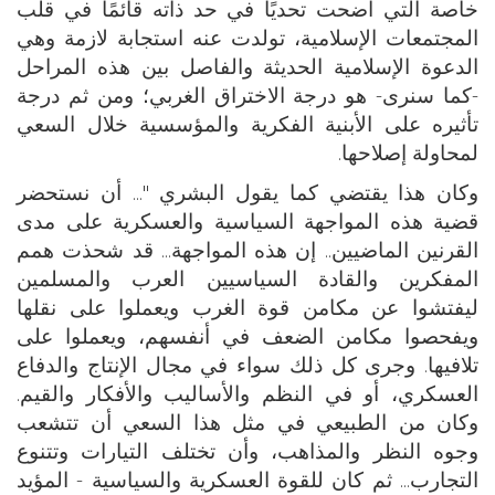
خاصة التي أضحت تحديًا في حد ذاته قائمًا في قلب
المجتمعات الإسلامية، تولدت عنه استجابة لازمة وهي
الدعوة الإسلامية الحديثة والفاصل بين هذه المراحل
-كما سنرى- هو درجة الاختراق الغربي؛ ومن ثم درجة
تأثيره على الأبنية الفكرية والمؤسسية خلال السعي
لمحاولة إصلاحها.
وكان هذا يقتضي كما يقول البشري "... أن نستحضر
قضية هذه المواجهة السياسية والعسكرية على مدى
القرنين الماضيين.. إن هذه المواجهة... قد شحذت همم
المفكرين والقادة السياسيين العرب والمسلمين
ليفتشوا عن مكامن قوة الغرب ويعملوا على نقلها
ويفحصوا مكامن الضعف في أنفسهم، ويعملوا على
تلافيها. وجرى كل ذلك سواء في مجال الإنتاج والدفاع
العسكري، أو في النظم والأساليب والأفكار والقيم.
وكان من الطبيعي في مثل هذا السعي أن تتشعب
وجوه النظر والمذاهب، وأن تختلف التيارات وتتنوع
التجارب... ثم كان للقوة العسكرية والسياسية - المؤيد