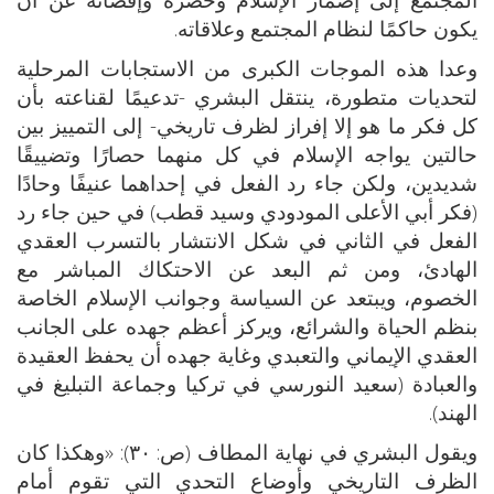
يكون حاكمًا لنظام المجتمع وعلاقاته.
وعدا هذه الموجات الكبرى من الاستجابات المرحلية
لتحديات متطورة، ينتقل البشري -تدعيمًا لقناعته بأن
كل فكر ما هو إلا إفراز لظرف تاريخي- إلى التمييز بين
حالتين يواجه الإسلام في كل منهما حصارًا وتضييقًا
شديدين، ولكن جاء رد الفعل في إحداهما عنيفًا وحادًا
(فكر أبي الأعلى المودودي وسيد قطب) في حين جاء رد
الفعل في الثاني في شكل الانتشار بالتسرب العقدي
الهادئ، ومن ثم البعد عن الاحتكاك المباشر مع
الخصوم، ويبتعد عن السياسة وجوانب الإسلام الخاصة
بنظم الحياة والشرائع، ويركز أعظم جهده على الجانب
العقدي الإيماني والتعبدي وغاية جهده أن يحفظ العقيدة
والعبادة (سعيد النورسي في تركيا وجماعة التبليغ في
الهند).
ويقول البشري في نهاية المطاف (ص: ٣٠): «وهكذا كان
الظرف التاريخي وأوضاع التحدي التي تقوم أمام