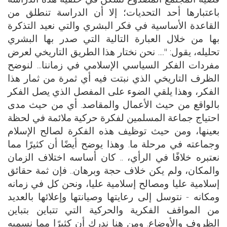
باعتبارها أحد التحديات؛ إلا أن الدراسة تنطلق من
القاعدة الأساسية في فكر البشري والتي نعيد التذكرة
بها من خلال العبارة التالية التي صدر بها البشري
تحليله، يقول: ".... نحن نختار هذا الطريق التاريخي لعرض
مفردات الفكر السياسي الإسلامي في زماننا... لنوضح
الظرف التاريخي الذي نبتت فيه أي ثمرة من ثمار هذا
الفكر، وهذا يلقي الضوء على المفصل الذي يصل الفكر
بالواقع من حيث الأعمال والمقاصد. أي من حيث مدى
احتياج جماعة المسلمين لفكرة حركية ملائمة في لحظة
بعينها، ومن حيث توظيف هذه الفكرة لصالح الإسلام
وجماعته في مرحلة ما. وهذا يوضح أيضًا أن كثيرًا مما
نعتبره خلافًا في الرأي، .. كان أساسه اختلاف الزمان
والمكان، ولم يكن خلاف حجة وبرهان.. فإن ثمة حقائق
إسلامية عليا ومصالح إسلامية عليا، ونحن كل في زمانه
ومكانه - نتوسل إلى رعايتها وصيانتها وإعلائها بالعديد
من المواقف الفكرية والحركية التي تتباين بتباين
الظروف والأوضاع. ومن هنا ندرك أن كثيرًا مما نسميه