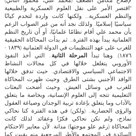
"اقتصر الأمر على نقل العلوم العسكرية والطبيعية
والنظم العسكرية.... ولكنها كانت واردة لتخدم كيانًا
سياسيًا إسلاميًا.. ولذلك نجد أنه من غير الصواب الزعم
بأن محمد علي أقام نظامًا علمانيًا، أو أن تاريخ النظم
العلمانية يبدأ بهذه الفترة.... ثم بدأت المحاكاة الحقيقية
للغرب على عهد التنظيمات في الدولة العثمانية (١٨٣٩ -
١٨٧٦). وهنا تبدأ
المرحلة الثانية
... التي أخذ النفوذ
الأوروبي يتغلغل خلالها في كل مجالات النشاط
الاجتماعي السياسي والاقتصادي.. حيث تدفق خلالها
الوافد الأجنبي بشتى الطرق. وحيث ظهرت المحاكاة
للغرب في وسائل العيش.. وحيث أضحت البعثات
التعليمية تتجه إلى العلوم الإنسانية، وبخاصة ما يتعلق
بالآداب وما يتعلق بإعادة تربية الوجدان وصياغة العقول
والرؤى الحضارية... (ولكن) في هذه الفترة كنا نحاكي
نماذج، ولم نكن نحاكي فكرًا وعقائد. لذلك كانت
المحاكاة (رغم علو موجتها) مدانة.. لأن معايير الاحتكام
السائدة في المجتمع والأطر المرجعية منه بقيت كما