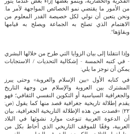
الفكرية والحضارية، وينمو بعضها إزاء بعض عندما يثور
من الأمور ما يقتضي نمو الخصائص المواجهة لأمر ما.
ونحن يتعين أن نولي لكل خصيصة القدر المعلوم من
الاهتمام الذي تصلح به الجماعة ويصلح به قيامها
وبقاؤها".
وإذا انتقلنا إلى بيان الزوايا التي طرح من خلالها البشري
- في كتبه الخمسة - إشكالية التحديات / الاستجابات
يمكن أن نوجز ما يلي:
في كتابه الأول «بين الإسلام والعروبة» وحتى يبرز
المشترك بين العروبة والإسلام من وجهة التاريخ
والجغرافية السياسية أو التكوين النفسي الثقافي؛ فهو
يقدم إطلالة تاريخية جغرافية قصد منها كما يقول (ص:
٢٢) «قصدت من هذه الإطلالة التاريخية الجغرافية، بيان
أن الدعوة العربية تنوعت موارد نشوئها في البلاد
العربية، وفقًا للموقف التاريخي الذي أحاط بكل من
مناطقها الثلاث الكبرى: الشرق الشامي والغربي