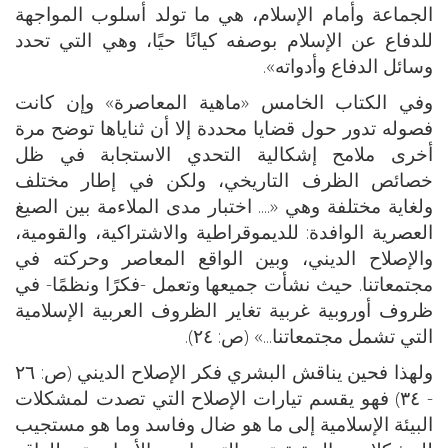
الجماعة وأمام الإسلام، هي ما تولد أسلوب المواجهة
للدفاع عن الإسلام بوصفه كيانًا حيًا، وهي التي تحدد
وسائل الدفاع وأدواته».
وفي الكتاب الخامس «ماهية المعاصرة» وإن كانت
فصوله تدور حول قضايا محددة إلا أن ثناياها توضح مرة
أخرى ملامح إشكالية التحدي الاستجابة في ظل
خصائص الظرف التاريخي، ولكن في إطار مختلف
ولغاية مختلفة وهي «.... اختبار مدى الملاءمة بين الصيغ
العصرية الوافدة: للديموقراطية والاشتراكية، والقومية،
والإصلاح الديني، وبين الواقع المعاصر وحركته في
مجتمعاتنا. حيث نشأت جميعها وتعمل -فكرًا ونظمًا- في
ظروف أوروبية غربية تغاير الظروف العربية الإسلامية
التي تشمل مجتمعاتنا...» (ص: ٢٤).
ولهذا فحين يناقش البشري فكر الإصلاح الديني (ص: ٢٦
- ٣٤) فهو يقسم تيارات الإصلاح التي تصدت لمشكلات
البيئة الإسلامية إلى ما هو ضال وفاسد وما هو مستجيب