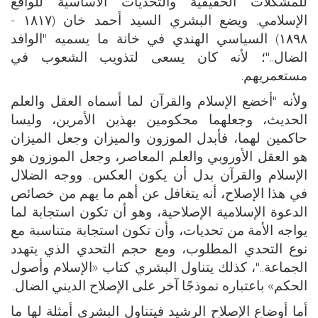
للمشكلات الحقيقية والتحديات الأساسية للواقع
الإسلامي. ويضع البشري السيد أحمد خان (١٨١٧ -
١٨٩٨) السياسي الهندي في خانة ما يسميه "الوافد
الضال.."؛ لأنه كان يسعى لتذويب الشعوب في
مستعمريهم.
ولأنه "أخضع الإسلام والقرآن لما أسماه العقل والعلم
الحديث، وجعلهما محكومين بهذين الأمرين، وليسا
حاكمين لهما، فأبدل الموزون والميزان وجعل الميزان
هو العقل الأوروبي والعلم المعاصر، وجعل الموزون هو
الإسلام والقرآن بدل أن يكون العكس.. ووجه الضلال
في هذا الإصلاح، أنه يتغافل عن أهم ما يهم من خصائص
الدعوة الإسلامية الإصلاحية، وهو أن تكون استجابة لما
يواجه الأمة من تحديات، وأن تكون استجابة متناسبة مع
نوع التحدي المطلوب، ومع حجم التحدي الذي يتهدد
الجماعة.."، كذلك يتناول البشري كتاب «الإسلام وأصول
الحكم» باعتباره نموذجًا آخر على الإصلاح الديني الضال.
أما أوضاع الإصلاح الرشيد فيتناول البشري أمثلة لها ما