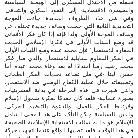
تغلغله من الاحتلال العسكري إلى الهيمنة السياسية
والسيطرة الاقتصادية، إلى النفوذ الفكري والثقافي.
وفي ظل هذه الظروف الجديدة جاءت الموجة
التجديدية الثانية التي حملت وظائف جديدة تختلف عن
وظائف الموجة الأولى. ولذا فإنه إذا كان فكر الأفغاني
قد وضع اللبنات الأولى في فكرنا الإسلامي الحديث
المقاوم للاستعمار؛ فإن محمد عبده وضع اللبنات الأولى
في الفكر المقاوم للقابلية للاستعمار، والذي صار فكر
محمد رشيد رضا امتدادًا له بعد وفاة محمد عبده. أما
حسن البنا -في ظل تصاعد تحديات الفكر العلماني
وتطبيقاته خلال عملية الكفاح الوطني ضد الاستعمار،
والتي ظهرت في هذه المرحلة في بداية العشرينيات
بصورة علمانية- فلقد كان مقدمًا لفكرة شمول الإسلام
ولارتباط الفكر بالعمل، والدعوة بالتنظيم الحركي،
والدين بالسياسة. ولكن التأكيد على هذا المعنى الشامل
للإسلام هو ما به تمثلت الاستجابة الإسلامية الصحيحة
في هذا الوقت، فلقد تطلبها الواقع عندما اتجهت حركة
المجتمع إلى إضمار الإسلام وحصره وإقصائه عن أن