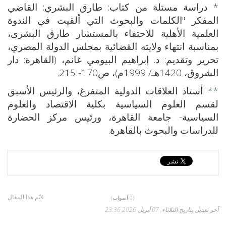
*
دراسة مستلة من كتاب: طارق البشري: القاضي
المفكر "الكلمات والبحوث التي ألقيت في الندوة
العلمية الأهلية للاحتفاء بالمستشار طارق البشرى،
بمناسبة انتهاء ولايته القضائية بمجلس الدولة المصري،
تحرير وتقديم: د. إبراهيم البيومي غانم، (القاهرة: دار
الشروق، 1420هـ/ 1999م)، ص170- 215.
**
أستاذ العلاقات الدولية المتفرغ، والرئيس الأسبق
لقسم العلوم السياسية بكلية الاقتصاد والعلوم
السياسية- جامعة القاهرة، ورئيس مركز الحضارة
للدراسات والبحوث بالقاهرة.
قيّم هذا المقال
(0 أصوات)
آخر تعديل بتاريخ الثلاثاء, 07 أبريل 2026 23:36