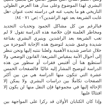
البشري لهذا الموضوع وعلى مدار هذا العرض الطولي
التاريخي هو ما يجيب عنه في دراسته تحت عنوان «هل
غابت الشريعة بعد عهد الراشدين؟» (ص: ٧١ - ٨٤).
فبالرغم من كل مشاكل الجمود وتحديات التجديد
ومخاطر العلمنة فإن خلاصة هذه الدراسة تقول: لا لم
تغب الشريعة بعد الراشدين. وينبري البشري بقناعة
شديدة وعمق شديد لتوضيح هذه الإجابة الموجزة من
خلال عناصر شديدة الأهمية. ولعلنا ننتبه إليها ونحن ننظر
إلى أحوال الأمة بمقياس الشريعة/ القانون الوضعي. ولا
أستطيع هنا أن أقتبس فقرات أو سطور من هذه
الدراسة لتوضيح المشار إليه عاليًا. فالصفحات الخمس
عشرة التي تتكون منها الدراسة هي من بين أكثر
الصفحات تكاملًا بين دراسات البشري. ولا يمكن إلا
الإحالة إليها في مجموعها فإن النقل منها لن يكون إلا
افتئاتًا عليها.
وإذا كان الكتابان الأولان قد ركزا على المواجهة بين