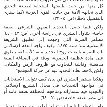
كل منها -من حيث طبيعتها- استجابة لطبيعة التحدي
الذي تجابهه الأمة من جانب القوى الغربية (كما سنرى
بالتفصيل لاحقًا) (ص: ٥ - ٣٢).
ولكن فيما يتصل بالتجديد الفقهي الشرعي -بصفة
خاصة- يتناول البشري في دراسة أخرى (ص: ٤٣ - ٤٤)
مظاهر الضربة التي وجهت إلى تطبيق الشريعة
الإسلامية منذ سنة ١٨٧٥، وكيف واجه الفقه الإسلامي
تلك الضربة بانبعاث روح التجديد منه، "لأنه فقه ينطوي
على مادة عظيمة الخصوبة، ودقة في الصياغة الفنية
مدهشة، وقابلية للتجاوب مع ظروف الزمن والمكان...
ولكن يلاحظ بطء التجديد فيه عن حركة المجتمع".
وهكذا يستمر البشري في بيان كيف تتوالى الاستجابات
في مواجهة التحديات في مجال التشريع الإسلامي
والتجديد فيه بمساراته ومناهجه المختلفة بصفة عامة أو
في مصر بصفة خاصة (ص: ٥١ - ٦٨).
ولعل أعظم النتائج التي تتبلور أمامي من مجمل تحليل