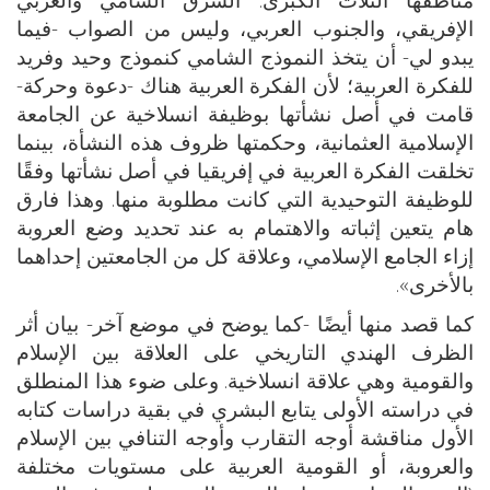
الإفريقي، والجنوب العربي، وليس من الصواب -فيما
يبدو لي- أن يتخذ النموذج الشامي كنموذج وحيد وفريد
للفكرة العربية؛ لأن الفكرة العربية هناك -دعوة وحركة-
قامت في أصل نشأتها بوظيفة انسلاخية عن الجامعة
الإسلامية العثمانية، وحكمتها ظروف هذه النشأة، بينما
تخلقت الفكرة العربية في إفريقيا في أصل نشأتها وفقًا
للوظيفة التوحيدية التي كانت مطلوبة منها. وهذا فارق
هام يتعين إثباته والاهتمام به عند تحديد وضع العروبة
إزاء الجامع الإسلامي، وعلاقة كل من الجامعتين إحداهما
بالأخرى».
كما قصد منها أيضًا -كما يوضح في موضع آخر- بيان أثر
الظرف الهندي التاريخي على العلاقة بين الإسلام
والقومية وهي علاقة انسلاخية. وعلى ضوء هذا المنطلق
في دراسته الأولى يتابع البشري في بقية دراسات كتابه
الأول مناقشة أوجه التقارب وأوجه التنافي بين الإسلام
والعروبة، أو القومية العربية على مستويات مختلفة