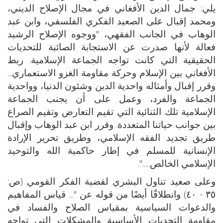
يلي: جمال الدين الأفغاني في مجال الإصلاح الديني،
ومحمد إقبال على الصعيد الفكري الفلسفي، وابن عبد
الوهاب في الجانب الفقهي، "ووجوه الإصلاح الرشيد
فعالة لأنها صدرت عن الاستجابة الصائبة للتحديات
الحقيقية التي كانت تواجه الجماعة الإسلامية. ربط
الأفغاني بين الإسلام وحركة مقاومة الغزو الاستعماري...
وقرر إقبال وأمثاله واحدية الدين وشئون الدنيا، وواحدية
الجماعة والفرد، وعمل على أن يجنب الجماعة
الإسلامية تلك الثنائية التي تقيم التعارض وتقيم الصراع
بين جوانب حياتنا المتعددة. وقرر ابن عبد الوهاب وإقبال
طريق تجديد الفقه الإسلامي، وطريق تحرير الإرادة
الإنسانية للمسلم في إطار حاكمية الله والتوحيد
الإسلامي الخالص.....".
وعلى صعيد تناول البشري لقضية الفكر القومي (ص:
٣٥ - ٤٠) وانطلاقًا أيضًا من قوله عن "... قياس المفاهيم
والدعوات السياسية بمقياس الصلاح والفساد في
مقاومة التحديات الأساسية والمشكلات التي تواجه