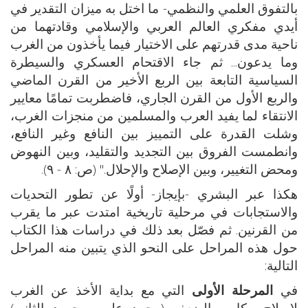
بالتفوق العلمي والنظمي- ما اختل به ميزان التقدير في
أيدي مفكري العالم العربي والإسلامي وقادتهما من
ناحية مدى قدرتهم على الاختيار فيما يأخذون من الغرب
وما يدعون... ثم جاء الاقتحام العسكري والسيطرة
السياسية التابعة بين الربع الأخير من القرن الماضي
والربع الأول من القرن الجاري، فاضطربت تمامًا معايير
الانتقاء لما يفيد العرب والمسلمين من منجزات الغرب،
وشلت القدرة على التمييز بين النافع وغير النافع،
وانطمست الفروق بين التجديد والتقليد، وبين النهوض
ومحض التغيير، وبين الإصلاح والإحلال." (ص: ٨ - ٩).
هكذا عبر البشري -بإيجاز- أولًا عن تطور التحديات
والاستجابات في مرحلية تاريخية امتدت عبر ما يقرب
من القرنين. ثم فصّل بعد ذلك في دراسات هذا الكتاب
حول هذه المراحل على النحو الذي يتبين منه المراحل
التالية:
في
المرحلة الأولى
التي مع بداية الأخذ عن الغرب
لإصلاح مكامن الضعف (محمد علي، محمود الثاني)