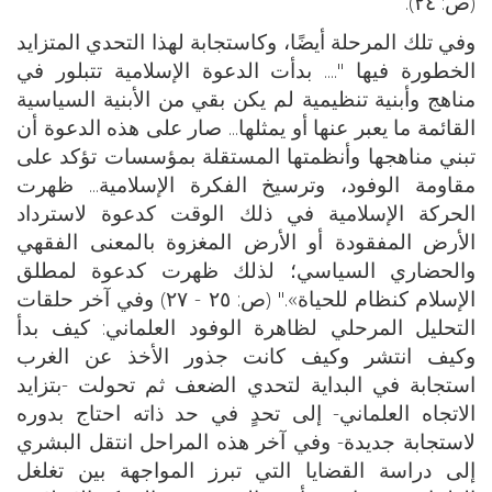
(ص: ٢٤).
وفي تلك المرحلة أيضًا، وكاستجابة لهذا التحدي المتزايد
الخطورة فيها ".... بدأت الدعوة الإسلامية تتبلور في
مناهج وأبنية تنظيمية لم يكن بقي من الأبنية السياسية
القائمة ما يعبر عنها أو يمثلها... صار على هذه الدعوة أن
تبني مناهجها وأنظمتها المستقلة بمؤسسات تؤكد على
مقاومة الوفود، وترسيخ الفكرة الإسلامية... ظهرت
الحركة الإسلامية في ذلك الوقت كدعوة لاسترداد
الأرض المفقودة أو الأرض المغزوة بالمعنى الفقهي
والحضاري السياسي؛ لذلك ظهرت كدعوة لمطلق
الإسلام كنظام للحياة»." (ص: ٢٥ - ٢٧) وفي آخر حلقات
التحليل المرحلي لظاهرة الوفود العلماني: كيف بدأ
وكيف انتشر وكيف كانت جذور الأخذ عن الغرب
استجابة في البداية لتحدي الضعف ثم تحولت -بتزايد
الاتجاه العلماني- إلى تحدٍ في حد ذاته احتاج بدوره
لاستجابة جديدة- وفي آخر هذه المراحل انتقل البشري
إلى دراسة القضايا التي تبرز المواجهة بين تغلغل