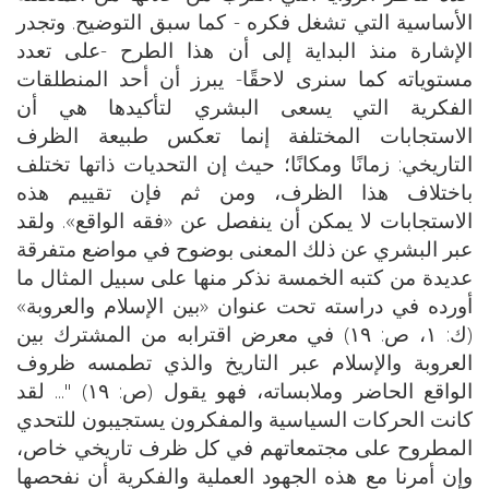
الأساسية التي تشغل فكره - كما سبق التوضيح. وتجدر
الإشارة منذ البداية إلى أن هذا الطرح -على تعدد
مستوياته كما سنرى لاحقًا- يبرز أن أحد المنطلقات
الفكرية التي يسعى البشري لتأكيدها هي أن
الاستجابات المختلفة إنما تعكس طبيعة الظرف
التاريخي: زمانًا ومكانًا؛ حيث إن التحديات ذاتها تختلف
باختلاف هذا الظرف، ومن ثم فإن تقييم هذه
الاستجابات لا يمكن أن ينفصل عن «فقه الواقع». ولقد
عبر البشري عن ذلك المعنى بوضوح في مواضع متفرقة
عديدة من كتبه الخمسة نذكر منها على سبيل المثال ما
أورده في دراسته تحت عنوان «بين الإسلام والعروبة»
(ك: ١، ص: ١٩) في معرض اقترابه من المشترك بين
العروبة والإسلام عبر التاريخ والذي تطمسه ظروف
الواقع الحاضر وملابساته، فهو يقول (ص: ١٩) "... لقد
كانت الحركات السياسية والمفكرون يستجيبون للتحدي
المطروح على مجتمعاتهم في كل ظرف تاريخي خاص،
وإن أمرنا مع هذه الجهود العملية والفكرية أن نفحصها