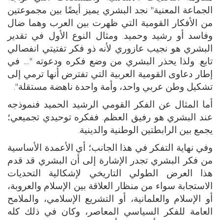
الجماعة المعنية" نجد البشري يميز أيضًا بين مجموعتين
من الأفكار القومية التي ظهرت بين العرب وهما ضال
وفاسد أو رشيد وحميد. ومثال النوع الأول في تقدير
البشري هو نجيب عازوري لأنه ذو فكر تفتيتي انفصالي
تابع. ولذا يحذر البشري من وضع فكره ودعوته ".... في
إطار دعاوى القومية العربية التي تفترض أنها ترمي إلى
تشكيل وطن عربي واحد، وأمة واحدة ناهضة مستقلة".
أما المثال عن الفكر القومي الرشيد الحميد فنموذجه
عند البشري هو رفيق العظم. ففكره توحيدي تجميعي؛
يجمع بين الرابطتين الوطنية والدينية.
وفي نهاية التفكر في هذا الجانب؛ أي الأعمدة الأساسية
من فكر البشري تجدر الإشارة إلى أن البشري قد قدم
هذا العرض الطولي التاريخي لإشكالية التحديات
الاستجابة سواء من منظار العلاقة بين الإسلام والعروبة،
أو الإسلام والعلمانية، أو التشريع الإسلامي، والملامح
العامة للفكر السياسي المعاصر، وكان في ذلك كله