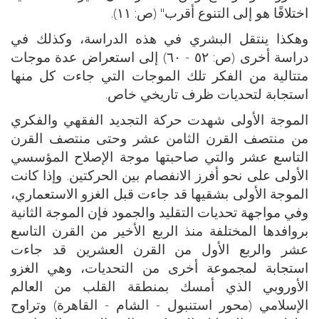
اختلافًا هو إلى التنوع أقرب" (ص: ١١).
وهكذا ينتقل البشري في هذه الدراسة، وكذلك في
دراسة أخرى (ص: ٥٢ - ٦٠) إلى استعراض عدة موجات
متتالية من الفكر تلك الموجات التي جاءت كل منها
استجابة لتحديات ظرف تاريخي خاص.
الموجة الأولى شهدت حركة التجديد الفقهي والفكري
من منتصف القرن الثامن عشر وحتى منتصف القرن
التاسع عشر والتي صاحبتها موجة الإصلاح المؤسسي
الأولى على نحو أفرز الانفصام بين الحركتين. وإذا كانت
الموجة الأولى بشقيها قد جاءت قبل الغزو الاستعماري،
وفي مواجهة تحديات التقليد والجمود فإن الموجة الثانية
بروافدها المختلفة منذ الربع الأخير من القرن التاسع
عشر والربع الأول من القرن العشرين قد جاءت
استجابة لمجموعة أخرى من التحديات، وهي الغزو
الأوروبي الذي أمسك بمنطقة القلب من العالم
الإسلامي (محور استنبول - الشام - القاهرة) وتراوح