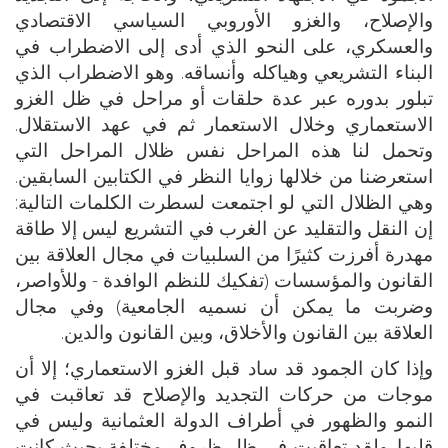
والإصلاح، والغزو الأوروبي السياسي الاقتصادي
والعسكري، على النحو الذي أدى إلى الاضطراب في
البناء التشريعي وهياكله وأنساقه. وهو الاضطراب الذي
تبلور بدوره عبر عدة حلقات أو مراحل في ظل الغزو
الاستعماري وخلال الاستعمار ثم في عهد الاستقلال.
وتحمل لنا هذه المراحل نفس ظلال المراحل التي
استعرضنا من خلالها زوايا النظر في الكتابين السابقين.
وهي الظلال التي لو اجتمعت لسطرت الكلمات التالية:
إن النقل والتقليد عن الغرب في التشريع ليس إلا طاقة
مهدرة أفرزت كثيرًا من السلبيات في مجال العلاقة بين
القانون والمؤسسات (تفكيك للنظم الوافدة - وللأواصر،
وضربت ما يمكن أن نسميه الجامعية) وفي مجال
العلاقة بين القانون والأخلاق، وبين القانون والدين.
وإذا كان الجمود قد ساد قبل الغزو الاستعماري؛ إلا أن
موجات من حركات التجديد والإصلاح قد تعاقبت في
النمو والظهور في أطراف الدولة العثمانية وليس في
قلبها. ولقد تعاقبت في ظل ظروف مختلفة بحيث كانت