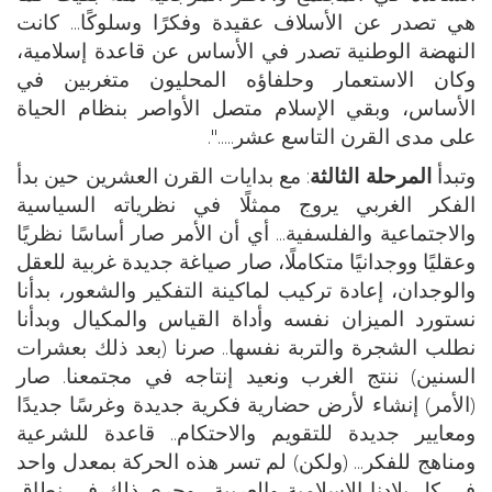
هي تصدر عن الأسلاف عقيدة وفكرًا وسلوكًا... كانت
النهضة الوطنية تصدر في الأساس عن قاعدة إسلامية،
وكان الاستعمار وحلفاؤه المحليون متغربين في
الأساس، وبقي الإسلام متصل الأواصر بنظام الحياة
على مدى القرن التاسع عشر.....".
وتبدأ
المرحلة الثالثة
: مع بدايات القرن العشرين حين بدأ
الفكر الغربي يروج ممثلًا في نظرياته السياسية
والاجتماعية والفلسفية... أي أن الأمر صار أساسًا نظريًا
وعقليًا ووجدانيًا متكاملًا، صار صياغة جديدة غربية للعقل
والوجدان، إعادة تركيب لماكينة التفكير والشعور، بدأنا
نستورد الميزان نفسه وأداة القياس والمكيال وبدأنا
نطلب الشجرة والتربة نفسها.. صرنا (بعد ذلك بعشرات
السنين) ننتج الغرب ونعيد إنتاجه في مجتمعنا. صار
(الأمر) إنشاء لأرض حضارية فكرية جديدة وغرسًا جديدًا
ومعايير جديدة للتقويم والاحتكام.. قاعدة للشرعية
ومناهج للفكر... (ولكن) لم تسر هذه الحركة بمعدل واحد
في كل بلادنا الإسلامية والعربية... وجرى ذلك في نطاق