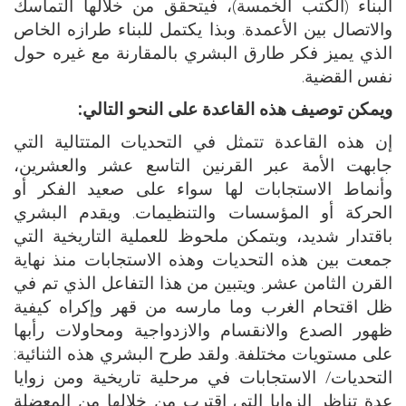
البناء (الكتب الخمسة)، فيتحقق من خلالها التماسك
والاتصال بين الأعمدة. وبذا يكتمل للبناء طرازه الخاص
الذي يميز فكر طارق البشري بالمقارنة مع غيره حول
نفس القضية.
ويمكن توصيف هذه القاعدة على النحو التالي:
إن هذه القاعدة تتمثل في التحديات المتتالية التي
جابهت الأمة عبر القرنين التاسع عشر والعشرين،
وأنماط الاستجابات لها سواء على صعيد الفكر أو
الحركة أو المؤسسات والتنظيمات. ويقدم البشري
باقتدار شديد، وبتمكن ملحوظ للعملية التاريخية التي
جمعت بين هذه التحديات وهذه الاستجابات منذ نهاية
القرن الثامن عشر. ويتبين من هذا التفاعل الذي تم في
ظل اقتحام الغرب وما مارسه من قهر وإكراه كيفية
ظهور الصدع والانقسام والازدواجية ومحاولات رأبها
على مستويات مختلفة. ولقد طرح البشري هذه الثنائية:
التحديات/ الاستجابات في مرحلية تاريخية ومن زوايا
عدة تناظر الزوايا التي اقترب من خلالها من المعضلة