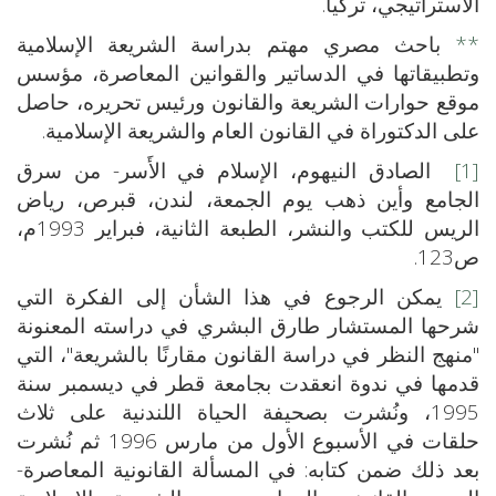
الاستراتيجي، تركيا.
**
باحث مصري مهتم بدراسة الشريعة الإسلامية
وتطبيقاتها في الدساتير والقوانين المعاصرة، مؤسس
موقع حوارات الشريعة والقانون ورئيس تحريره، حاصل
على الدكتوراة في القانون العام والشريعة الإسلامية.
[1]
الصادق النيهوم، الإسلام في الأَسر- من سرق
الجامع وأين ذهب يوم الجمعة، لندن، قبرص، رياض
الريس للكتب والنشر، الطبعة الثانية، فبراير 1993م،
ص123.
[2]
يمكن الرجوع في هذا الشأن إلى الفكرة التي
شرحها المستشار طارق البشري في دراسته المعنونة
"منهج النظر في دراسة القانون مقارنًا بالشريعة"، التي
قدمها في ندوة انعقدت بجامعة قطر في ديسمبر سنة
1995، ونُشرت بصحيفة الحياة اللندنية على ثلاث
حلقات في الأسبوع الأول من مارس 1996 ثم نُشرت
بعد ذلك ضمن كتابه: في المسألة القانونية المعاصرة-