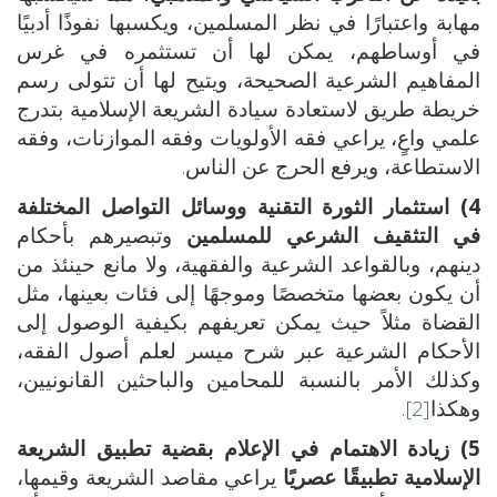
مهابة واعتبارًا في نظر المسلمين، ويكسبها نفوذًا أدبيًا
في أوساطهم، يمكن لها أن تستثمره في غرس
المفاهيم الشرعية الصحيحة، ويتيح لها أن تتولى رسم
خريطة طريق لاستعادة سيادة الشريعة الإسلامية بتدرج
علمي واعٍ، يراعي فقه الأولويات وفقه الموازنات، وفقه
الاستطاعة، ويرفع الحرج عن الناس.
4) استثمار الثورة التقنية ووسائل التواصل المختلفة
في التثقيف الشرعي للمسلمين
وتبصيرهم بأحكام
دينهم، وبالقواعد الشرعية والفقهية، ولا مانع حينئذ من
أن يكون بعضها متخصصًا وموجهًا إلى فئات بعينها، مثل
القضاة مثلاً حيث يمكن تعريفهم بكيفية الوصول إلى
الأحكام الشرعية عبر شرح ميسر لعلم أصول الفقه،
وكذلك الأمر بالنسبة للمحامين والباحثين القانونيين،
وهكذا
[2]
.
5) زيادة الاهتمام في الإعلام بقضية تطبيق الشريعة
الإسلامية تطبيقًا عصريًا
يراعي مقاصد الشريعة وقيمها،