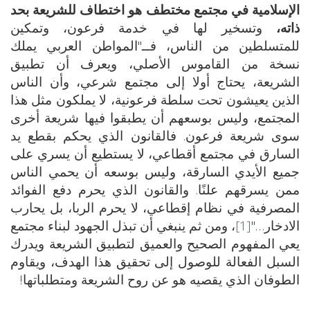
الإسلامية في مجتمع مختطف هو اختطاف للشريعة بحد
ذاته،
وتسخير لها في خدمة فرعون، وتمكين
للمتسلطين من الناس، فــ"المواطن العربي يملك
نسخة من القاموس الأصلي، ويعرف أن تطبيق
الشريعة، يحتاج أولا إلى مجتمع شرعي، وأن الناس
الذين يعيشون تحت سلطة فرعونية، لا يملكون مثل هذا
المجتمع، وليس بوسعهم أن يطبقوا فيها شريعة أخرى
سوى شريعة فرعون. فالقانون الذي يحكم بقطع يد
السارق في مجتمع أقطاعي، لا يستطيع أن يسري على
جميع الأيدي السارقة، وليس بوسعه أن يحمي الناس
ممن يسرقهم علنًا. والقانون الذي يحرم دفع الفوائد
المصرفية في نظام إقطاعي، لا يحرم الربا، بل يحارب
الادخار…"
[1]
، ومن ثم ينبغي أن تبذل الجهود لبناء مجتمع
يعي المفهوم الصحيح والعميق لتطبيق الشريعة ويدرك
السبل الفعالة للوصول إلى تحقيق هذا الهدف، ويقاوم
الطوفان الذي يقصيه هو عن روح الشريعة ومتطلباتها!