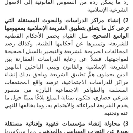
رد ما يمكن رده من النصوص القانونية إلى الأصول
الشرعية الإسلامية.
2) إنشاء مراكز الدراسات والبحوث المستقلة التي
ترعى كل ما يتعلق بتطبيق الشريعة الإسلامية بمفهومها
الواسع الصحيح
، مثل القيام بحصر الأحكام القطعية
للشريعة، وتمييزها عن أحكامها الظنية، وكذلك رصد
المخالفات الصريحة للشريعة والتبصير بالسبل الصحيحة
لمواجهتها، فضلاً عن رعاية الدراسات المقارنة بين
الشريعة الإسلامية والقانون وتبني الباحثين النابهين
الذين يحملون همَّ تطبيق الشريعة. ويلحق بذلك إنشاء
مراكز للدراسات الاجتماعية، ترصد واقع المجتمعات
المسلمة والظواهر الاجتماعية البارزة من منظور
شرعي حضاري، فتكون بمثابة المبلغ بلاغًا مبينًا حول ما
يخدم الشريعة لمراعاته والاهتمام به، وما يخالفها للنهي
عنه وتجنبه.
3) محاولة إنشاء مؤسسات فقهية وإفتائية مستقلة
بعيدة عن التحزب السياسي والمذهبي
، مما سيكسبها