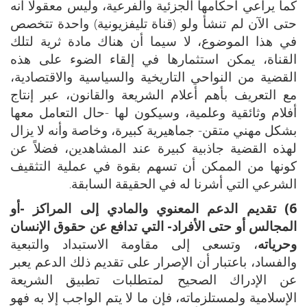
كما يراعي أحكامها الجزئية والفرعية، وليس معقولا أنه
حتى الآن لم تنشأ ولو (قناة تليفزيونية) واحدة تتخصص
في هذا الموضوع، لا سيما أن هناك مادة ثرية لتلك
القناة، يمكن استثمارها في إلقاء الضوء على هذه
القضية من النواحي التاريخية والسياسية والاقتصادية،
مع التعريف بأهم أعلام الشريعة والقانون، عبر إنتاج
أفلام وثائقية وعلمية، وسيكون لها -حال التعامل معها
بشكل مهني متقن- جماهيرية كبيرة، وخاصة وأنه لا يزال
لهذه القضية جاذبية كبيرة عند المشاهدين، فضلاً عن
كونها من الممكن أن تسهم بقوة في عملية التثقيف
الشرعي التي أشرنا له في الحقيقة السابقة.
6) تقديم الدعم المعنوي والمادي إلى المراكز -أو
المجالس أو حتى الأفراد- التي تدافع عن حقوق الإنسان
وحرياته
، وتسعى إلى مقاومة الاستبداد والتبعية
والفساد، باعتبار أن الإصرار على تقديم ذلك الدعم يعبر
عن الإدراك الصحيح لمتطلبات تطبيق الشريعة
الإسلامية ولمستلزماته، فإن ما لا يتم الواجب إلا به فهو