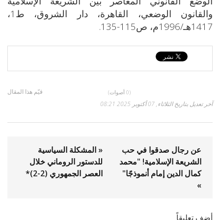
الوضع القانوني المعاصر بين الشريعة الإسلامية
والقانون الوضعي، القاهرة، دار الشروق، ط1،
1417هـ/1996م، ص115-135.
قيّم هذا المقال
(0 أصوات)
آخر تعديل بتاريخ الثلاثاء, 07 أكتوبر 2025 08:21
عن رجال صدقوا في حب
« المشكلة السياسية
الشريعة الإسلامية! "محمد
للدستور الروماني خلال
كمال الدين إمام أنموذجًا"
العصر الجمهوري (2-2)*
»
أضف تعليقاً