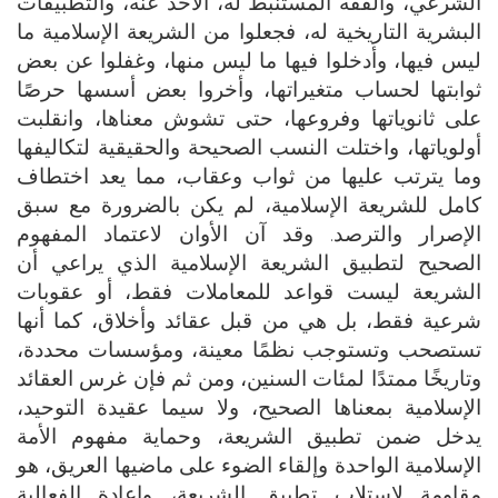
الشرعي، والفقه المستنبط له، الآخذ عنه، والتطبيقات
البشرية التاريخية له، فجعلوا من الشريعة الإسلامية ما
ليس فيها، وأدخلوا فيها ما ليس منها، وغفلوا عن بعض
ثوابتها لحساب متغيراتها، وأخروا بعض أسسها حرصًا
على ثانوياتها وفروعها، حتى تشوش معناها، وانقلبت
أولوياتها، واختلت النسب الصحيحة والحقيقية لتكاليفها
وما يترتب عليها من ثواب وعقاب، مما يعد اختطاف
كامل للشريعة الإسلامية، لم يكن بالضرورة مع سبق
الإصرار والترصد. وقد آن الأوان لاعتماد المفهوم
الصحيح لتطبيق الشريعة الإسلامية الذي يراعي أن
الشريعة ليست قواعد للمعاملات فقط، أو عقوبات
شرعية فقط، بل هي من قبل عقائد وأخلاق، كما أنها
تستصحب وتستوجب نظمًا معينة، ومؤسسات محددة،
وتاريخًا ممتدًا لمئات السنين، ومن ثم فإن غرس العقائد
الإسلامية بمعناها الصحيح، ولا سيما عقيدة التوحيد،
يدخل ضمن تطبيق الشريعة، وحماية مفهوم الأمة
الإسلامية الواحدة وإلقاء الضوء على ماضيها العريق، هو
مقاومة لاستلاب تطبيق الشريعة، وإعادة الفعالية