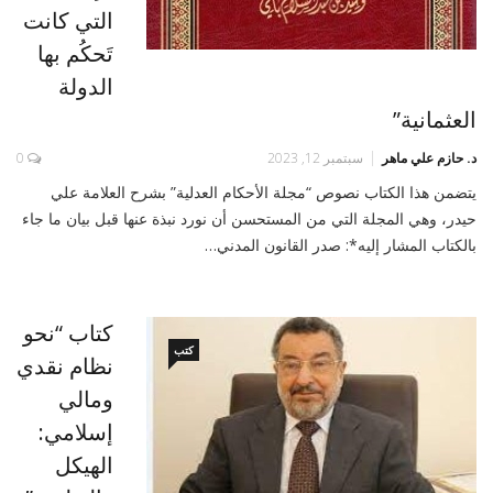
التي كانت
تَحكُم بها
الدولة
العثمانية”
د. حازم علي ماهر
سبتمبر 12, 2023
0
يتضمن هذا الكتاب نصوص “مجلة الأحكام العدلية” بشرح العلامة علي
حيدر، وهي المجلة التي من المستحسن أن نورد نبذة عنها قبل بيان ما جاء
بالكتاب المشار إليه*: صدر القانون المدني…
كتاب “نحو
كتب
نظام نقدي
ومالي
إسلامي:
الهيكل