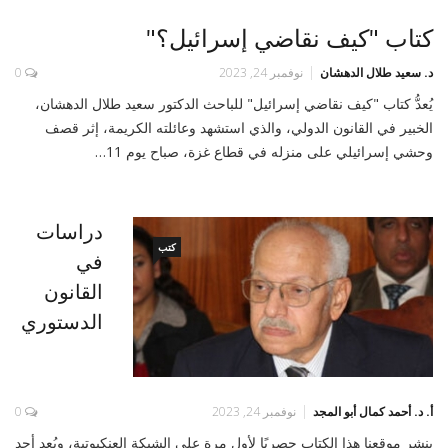
كتاب "كيف نقاضي إسرائيل؟"
د. سعيد طلال الدهشان
نوفمبر 24, 2023
0
يُعدُّ كتاب "كيف نقاضي إسرائيل" للباحث الدكتور سعيد طلال الدهشان،
الخبير في القانون الدولي، والذي استشهد وعائلته الكريمة، إثر قصف
وحشي إسرائيلي على منزله في قطاع غزة، صباح يوم 11…
دراسات
كتب
في
القانون
الدستوري
أ‌. د. أحمد كمال أبو المجد
نوفمبر 24, 2023
0
ينشر موقعنا هذا الكتاب حصريًا لأول مرة على الشبكة العنكبوتية، ويُعد أحد