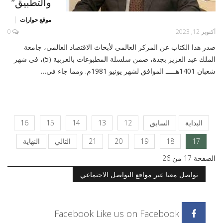
والتطبيق”
موقع حوارات
أكتوبر 12, 2023
0
صدر هذا الكتاب عن المركز العالمي لأبحاث الاقتصاد العالمي، جامعة
الملك عبد العزيز بجدة، ضمن سلسلة المطبوعات بالعربية (5)، في شهر
شعبان 1401هـــــ الموافق لشهر يونيو 1981م. ومما جاء في…
البداية
السابق
12
13
14
15
16
17
18
19
20
21
التالي
النهاية
الصفحة 17 من 26
تواصل معنا عبر مواقع التواصل الاجتماعي
Facebook
Like us on Facebook