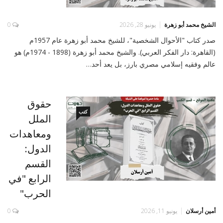
الشيخ محمد أبو زهرة
يونيو 28, 2026
0
صدر كتاب "الأحوال الشخصية"، للشيخ محمد أبو زهرة عام 1957م
(القاهرة: دار الفكر العربي). والشيخ محمد أبو زهرة (1898 - 1974م) هو
عالم وفقيه إسلامي مصري بارز، بل يعد أحد…
حقوق
كتب
الملل
ومعاهدات
الدول:
القسم
الرابع "في
الحرب"
أمين أرسلان
يونيو 11, 2026
0