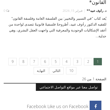
القانون*
د. رءُوف عبيد**
فبراير 15, 2026
0
يُعد كتاب "في التسيير والتخيير: بين الفلسفة العامة وفلسفة القانون"
للفقيه الدكتور رءُوف عبيد، أطروحةً فلسفيةً قانونيةً تتصدى لواحدة من
أعقد الإشكاليات الوجودية والمعرفية التي واجهت العقل البشري، وهي
جدلية…
9
8
7
6
5
4
3
2
1
10
التالي
النهاية
الصفحة 1 من 26
تواصل معنا عبر مواقع التواصل الاجتماعي
Facebook
Like us on Facebook