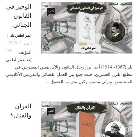
الوجيز في
كتب
القانون
الجنائي
عمر لطفي بك
أبريل 11, 2026
0
المؤلف:
يُعد عمر لطفي
بك (1867- 1914) أحد أبرز رجال القانون والأكاديميين المصريين في
مطلع القرن العشرين، حيث جمع بين العمل القضائي والتدريس الأكاديمي
المتخصص، وتولى منصب وكيل مدرسة الحقوق…
القرآن
كتب
والقتال*