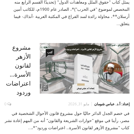
يمثل كتاب "حقوق الملل ومعاهدات الدول" (تحديدًا القسم الرابع منه
المخصص لموضوع "في الحرب")*، الصادر عام 1900م، للكاتب أمين
أرسلان**، محاولة رائدة لسد الفراغ في المكتبة العربية -آنذاك- فيما
يتعلق…
مشروع
كتب
الأزهر
لقانون
الأسرة...
اعتراضات
وردود
إعداد: أ.د. عباس شومان
مايو 31, 2026
0
في خضم الجدل الدائر حاليًا حول مشروع قانون الأحوال الشخصية في
مصر، رأينا في موقع "حوارات الشريعة والقانون" أنه من المهم إعادة نشر
كتاب "مشروع الأزهر لقانون الأسرة... اعتراضات وردود"*،…