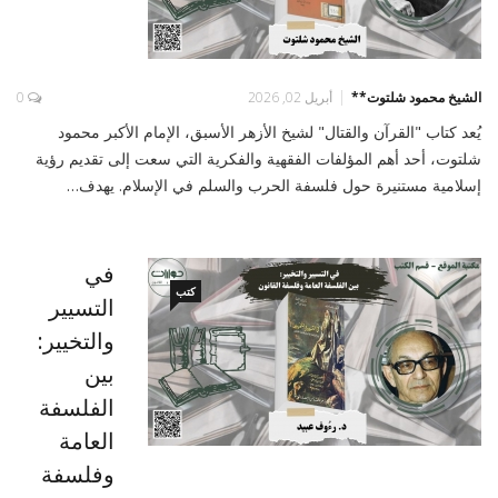
الشيخ محمود شلتوت**
أبريل 02, 2026
0
يُعد كتاب "القرآن والقتال" لشيخ الأزهر الأسبق، الإمام الأكبر محمود
شلتوت، أحد أهم المؤلفات الفقهية والفكرية التي سعت إلى تقديم رؤية
إسلامية مستنيرة حول فلسفة الحرب والسلم في الإسلام. يهدف…
في
كتب
التسيير
والتخيير:
بين
الفلسفة
العامة
وفلسفة