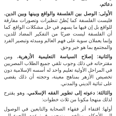
دعائم،
الأولى: الوصل بين الفلسفة والواقع وبينها وبين الدين
،
فليست الفلسفة كما يُظنُ تنظيرات وتصورات مفارقة
للواقع بل إن فيها ما يسهم في حل مشكلات الواقع. كما
أن الفلسفة ليست ضربًا من التفكير المضاد للدين،
وإنما يعملان سوية على فهم العالم ومبدئه وتبصير الفرد
والمجتمع بما هو خير وحق.
والثانية: إصلاح السياسة التعليمية الأزهرية
، ومن
مقترحاته في ذلك وجوب تلقي جميع الطلاب المصريين
في المراحل الأولية تعليم واحد له أسسه الإسلامية دون
تخصيص الأزهر بمناهج معينة، وحجته أن ذلك يقضي
على ثنائية الديني والمدني.
والثالثة:
دعوته إلى تطوير الفقه الإسلامي
، وهو يقترح
لذلك منهجا مكونا من ثلاث خطوات:
أولها: اقتفاء أثر فقهاء الصحابة والتابعين في الوصول
إلى الأحكام. ويتلخص منهجهم في: عدم اللجوء إلى