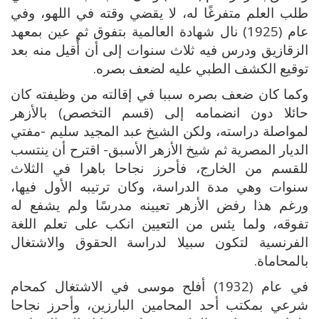
طلب العلم متفرغًا له، لا يقضي وقته في اللهو، وفي
عام (1925) نال شهادة العالمية بتفوق ثم عين بمعهد
الزقازيق ودرس فيه ثلاث سنوات إلى أن أُقيل منه بعد
توقيع الكشف الطبي عليه لضعف بصره.
وكما كان ضعف بصره سببا في إقالته من وظيفته كان
حائلا دون انضمامه إلى (قسم التخصص) بالأزهر
لمواصلة دراسته، ولكن الشيخ عبد المجيد سليم -مفتي
الديار المصرية ثم شيخ الأزهر الأسبق- اقترح أن ينتسب
للقسم من الخارج، فأحرز نجاحا باهرا في الثلاث
سنوات وهي مدة الدراسة، وكان ترتيبه الأول فيها،
ورغم هذا رفض الأزهر تعيينه مدرسًا ولم يشفع له
تفوقه، ولما يئس من التعيين انكب على تعلم اللغة
الفرنسية لتكون سبيلا لدراسة الحقوق والاشتغال
بالمحاماة.
في عام (1932) أفلح موسى في الاشتغال كمحام
شرعي بمكتب أحد المحامين البارزين، وأحرز نجاحا