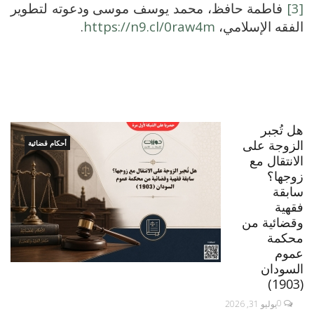
[3]
فاطمة حافظ، محمد يوسف موسى ودعوته لتطوير
الفقه الإسلامي،
https://n9.cl/0raw4m
.
هل تُجبر
الزوجة على
أحكام قضائية
الانتقال مع
زوجها؟
سابقة
فقهية
وقضائية من
محكمة
عموم
السودان
(1903)
0
يوليو 31, 2026