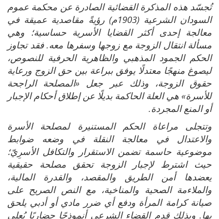
تُجسّد هذه المذكرة القضائية الصادرة عن محكمة عموم
السودان الشرعية (1903م) رؤيةً مقاصدية عميقة في
معالجة إحدى أكثر القضايا الأسرية حساسية؛ وهي
مسألة انتقال الزوجة مع زوجها وسفرها معه. فقد تجاوز
الحكم الجمود المذهبي والظاهرية الحرفية للنصوص،
ليصوغ منهجًا معتدلًا يوفق ببراعة بين حق الزوج ورعاية
حقوق الزوجة، وذلك عبر جعل «المصلحة الراجحة
للأسرة» هي العلة الحاكمة بديلًا عن إطلاق أحكام الإجبار
أو المنع المجردة.
وتتجلى مراعاة الحكم المستنيرة لمصلحة الأسرة
والاعتدال في معالجة النقلة في وضعه ضوابط
موضوعية حاسمة تضمن الاستقرار والتكافل الأسرِيّ؛
حيث اشترط لإجبار الزوجة تحقق مصلحة حقيقية
يعضدها أمن الطريق والمقصد، والقدرة المالية،
والملاءمة الصحية والمناخية، مع النص الصريح على
صيانة كرامة المرأة ودفع أي ضرر مادي أو أدبي يلحق
بها. وبذلك قدم القضاء الشرعي أنموذجًا حضاريًا يُعلي