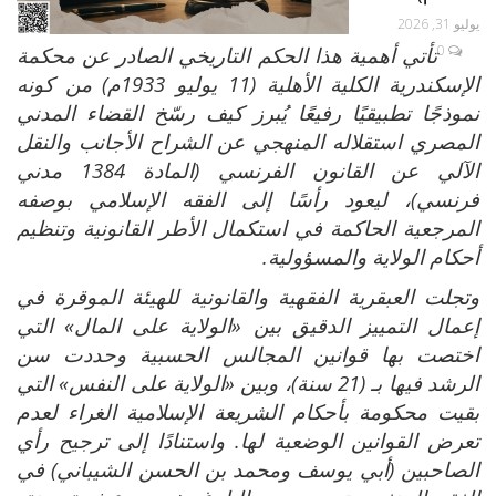
يوليو 31, 2026
0
تأتي أهمية هذا الحكم التاريخي الصادر عن محكمة
الإسكندرية الكلية الأهلية (11 يوليو 1933م) من كونه
نموذجًا تطبيقيًا رفيعًا يُبرز كيف رسّخ القضاء المدني
المصري استقلاله المنهجي عن الشراح الأجانب والنقل
الآلي عن القانون الفرنسي (المادة 1384 مدني
فرنسي)، ليعود رأسًا إلى الفقه الإسلامي بوصفه
المرجعية الحاكمة في استكمال الأطر القانونية وتنظيم
أحكام الولاية والمسؤولية.
وتجلت العبقرية الفقهية والقانونية للهيئة الموقرة في
إعمال التمييز الدقيق بين «الولاية على المال» التي
اختصت بها قوانين المجالس الحسبية وحددت سن
الرشد فيها بـ (21 سنة)، وبين «الولاية على النفس» التي
بقيت محكومة بأحكام الشريعة الإسلامية الغراء لعدم
تعرض القوانين الوضعية لها. واستنادًا إلى ترجيح رأي
الصاحبين (أبي يوسف ومحمد بن الحسن الشيباني) في