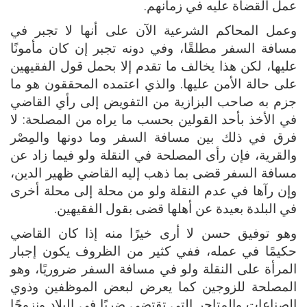
عمل القضاة عليه في زمانهم.
وعمل المحاكم الشرعية الآن على أنها لا تجبر في
مسافة السفر مطلقًا، وفي دونه تجبر إن كان مأمونًا
عليها، لكن هذا يخالف ما تقدم إلا بحمل قول الفقيهين
على حالة الأمن عليها. والذي اعتمده المحققون هو ما
جزم به صاحب البزازية من التفويض إلى رأي القاضي
في الأخذ بأحد القولين بحسب ما يراه من المصلحة: لا
فرق في ذلك بين مسافة السفر وما دونها والمِصْر
والقرية، فإن رأى المصلحة في النقلة ولو فيما زاد عن
مسافة السفر قضى بما ذهب إليه القاضي ظهير الدين،
وإن رآها في عدم النقلة ولو من محلة إلى محلة أخرى
في البلدة بعيدة عن أهلها قضى بقول الفقيهين.
وهو توفيق حسن لا أرى خيرًا منه إذا كان القاضي
حكيمًا في عمله، ففي كثير من الظروف يكون إجبار
المرأة على النقلة ولو في مسافة السفر ضروريًا، وهو
المصلحة للزوجين كما يعرض لبعض الموظفين وذوي
الصناعات والمتاجر التي تقتضي ضربًا في البلاد ونزوحًا