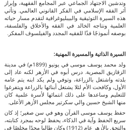
وتدشين الاجتهاد الجماعي عبر المجامع الفقهية، وإبراز
أثر الفقه الإسلامي في الفكر القانوني العالمي. وتأتي
هذه السيرة التوثيقية والبيبليوغرافية لتقدم مسار حياته
العلمية ونتاجه الخالد في الفقه والأخلاق والفلسفة،
بوصفه أنموذجًا فذًا للفقيه المجدد والفيلسوف المفكر.
السيرة الذاتية والمسيرة المهنية:
ولد محمد يوسف موسى في يونيو (1899م) في مدينة
الزقازيق المصرية. درس أبوه في الأزهر لكنه عاد إلى
بلدته واشتغل بالزراعة، وتوفي ولم يكد ابنه يتم عامه
الأول، وكافحت الأم لئلا يشتغل أبنائها بالزراعة ويتفرغوا
للتعليم وساعدها على ذلك انتمائها لأسرة علمية كان
منها الشيخ حسين والي سكرتير مجلس الأزهر الأعلى.
حفظ يوسف موسى القرآن وهو في سن صغير؛ إذ كان
سريع الحفظ وآية في الذكاء، يحفظ لوحه بمجرد كتابته،
والتحق بالأزهر عام (1912) وكان طالبا مجدًا مخلصًا في