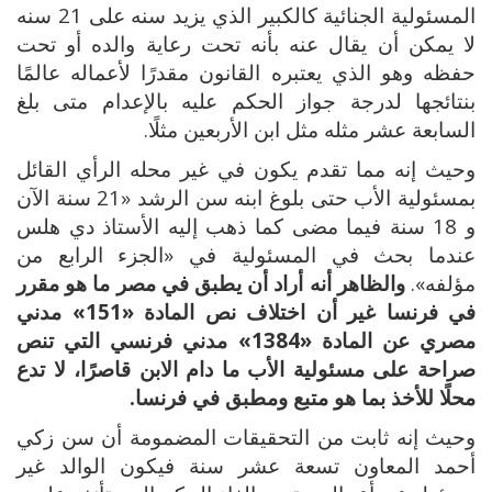
المسئولية الجنائية كالكبير الذي يزيد سنه على 21 سنه
لا يمكن أن يقال عنه بأنه تحت رعاية والده أو تحت
حفظه وهو الذي يعتبره القانون مقدرًا لأعماله عالمًا
بنتائجها لدرجة جواز الحكم عليه بالإعدام متى بلغ
السابعة عشر مثله مثل ابن الأربعين مثلًا.
وحيث إنه مما تقدم يكون في غير محله الرأي القائل
بمسئولية الأب حتى بلوغ ابنه سن الرشد «21 سنة الآن
و 18 سنة فيما مضى كما ذهب إليه الأستاذ دي هلس
عندما بحث في المسئولية في «الجزء الرابع من
مؤلفه».
والظاهر أنه أراد أن يطبق في مصر ما هو مقرر
في فرنسا غير أن اختلاف نص المادة «151» مدني
مصري عن المادة «1384» مدني فرنسي التي تنص
صراحة على مسئولية الأب ما دام الابن قاصرًا، لا تدع
محلًا للأخذ بما هو متبع ومطبق في فرنسا.
وحيث إنه ثابت من التحقيقات المضمومة أن سن زكي
أحمد المعاون تسعة عشر سنة فيكون الوالد غير