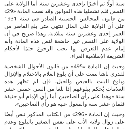
سنة أولًا ثم أخيرًا بإحدى وعشرين سنة. أما الولاية على
النفس فلم تشملها هذه القوانين وقد نصت المادة «29»
من قانون المجالس الحسبية الصادر في سنة 1931
على أن الولاية على المال تنتهي متى بلغ القاصر من
العمر إحدى وعشرين سنة ميلادية. وهذا صريح في أن
الولاية على النفس غير خاضعة لنص هذه المادة وأنه
إمام عدم التعرض لها يجب الرجوع حتمًا لأحكام
الشريعة الإسلامية الغراء.
وحيث إن المادة «495» من قانون الأحوال الشخصية
لقدري باشا نصت على أن بلوغ الغلام بالاحتلام والإنزال
وبلوغ البنت بالحيض والحبل، فإن لم تظهر هذه
العلامات يُحكم ببلوغهم إذا بلغا من السن خمس عشر
سنة «وهذا على رأي الصاحبين. أما رأي الإمام أبو حنيفة
فثمان عشر سنة والمعول عليه هو رأي الصاحبين».
وحيث إن المادة «296» من الكتاب المذكور تنص أيضًا
على زوال ولاية الأب على نفس الصغير بالبلوغ وعدم
زوالها على المال إلا بظهور الرشد وحسن التصرف،