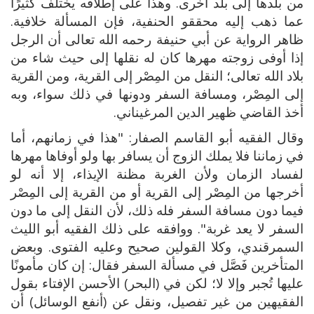
من بلدها إلى بلد أخرى. وهذا على إطلاقه يختلف كثيرًا
عما ذهب إليه محققو الحنفية، فإن المسألة خلافية.
ظاهر الرواية عن أبي حنيفة رحمه الله تعالى أن الرجل
إذا أوفى زوجته مهرها كان له نقلها إلى حيث شاء من
بلاد الله تعالى؛ النقل من المِصْر إلى القرية، ومن القرية
إلى المِصْر، ومسافة السفر ودونها في ذلك سواء، وبه
أخذ القاضي ظهير الدين المرغيناني.
وقال الفقيه أبو القاسم الصفار: "هذا في زمانهم، أما
في زماننا فلا يملك الزوج أن يسافر بها ولو أوفاها مهرها
لفساد الزمان ولأن الغربة مظنة الإيذاء، إلا أنه لو
أخرجها من المِصْر إلى القرية أو من القرية إلى المِصْر
فيما دون مسافة السفر فله ذلك، لأن النقل إلى ما دون
السفر لا يعد غربة". ووافقه على ذلك الفقيه أبو الليث
السمرقندي، وكلا القولين صحيح وعليه الفتوى. وبعض
المتأخرين فَصَّل في مسألة السفر فقال: إن كان مأمونًا
عليها تُجبر وإلا لا؛ لكن في (البحر) الأحسن الإفتاء بقول
الفقيهين من غير تفصيل، ونقل عن (أنفع الوسائل) أن