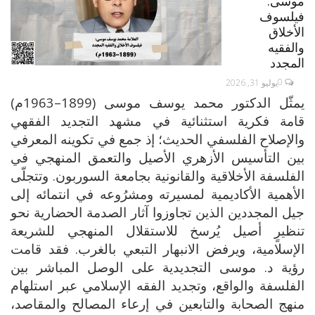
موسى:
فيلسوف
الأخلاق
والفقيه
المجدد
0
يوليو 31, 2026
يمثّل الدكتور محمد يوسف موسى (1899–1963م)
قامة فكرية استثنائية في مشهد التجديد الفقهي
والإصلاح الفلسفي الحديث؛ إذ جمع في تكوينه المعرفي
بين التأسيس الأزهري الأصيل والتعمق المنهجي في
الفلسفة الأخلاقية والقانونية بجامعة السوربون. وتتجلّى
الأهمية الأكاديمية لمسيرته ومشرُوعه في انتمائه إلى
جيل المجددين الذين تجاوزوا آثار الصدمة الحضارية نحو
تنظيرٍ أصيل يُرسخ للاستقلال المنهجي للشريعة
الإسلامية، ويرفض الانبهار التبعي بالغرب. فقد قامت
رؤية د. موسى التجديدية على الوصل المباشر بين
الفلسفة والواقع، وتجديد الفقه الإسلامي عبر استلهام
منهج الصحابة والتابعين في إرعاء المصالح والمقاصد،