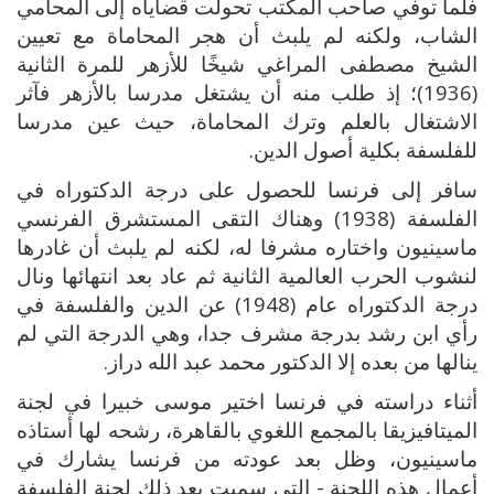
فلما توفي صاحب المكتب تحولت قضاياه إلى المحامي
الشاب، ولكنه لم يلبث أن هجر المحاماة مع تعيين
الشيخ مصطفى المراغي شيخًا للأزهر للمرة الثانية
(1936)؛ إذ طلب منه أن يشتغل مدرسا بالأزهر فآثر
الاشتغال بالعلم وترك المحاماة، حيث عين مدرسا
للفلسفة بكلية أصول الدين.
سافر إلى فرنسا للحصول على درجة الدكتوراه في
الفلسفة (1938) وهناك التقى المستشرق الفرنسي
ماسينيون واختاره مشرفا له، لكنه لم يلبث أن غادرها
لنشوب الحرب العالمية الثانية ثم عاد بعد انتهائها ونال
درجة الدكتوراه عام (1948) عن الدين والفلسفة في
رأي ابن رشد بدرجة مشرف جدا، وهي الدرجة التي لم
ينالها من بعده إلا الدكتور محمد عبد الله دراز.
أثناء دراسته في فرنسا اختير موسى خبيرا في لجنة
الميتافيزيقا بالمجمع اللغوي بالقاهرة، رشحه لها أستاذه
ماسينيون، وظل بعد عودته من فرنسا يشارك في
أعمال هذه اللجنة - التي سميت بعد ذلك لجنة الفلسفة