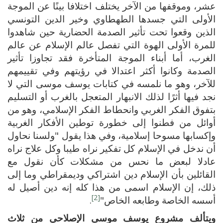
عشر، وموقفها من الآخر يختلف اختلافا بينًا عن الموجة
الأولى التي جسدها الطهطاوي وخير الدين التونسي
الذين وقعوا تحت تأثير الصدمة الحضارية حين شاهدوا
للمرة الأولى الهوة التي تفصل عالم الإسلام عن عالم
الغرب، أما أبناء الموجة المتأخرة فقد تجاوزا تأثير
الصدمة وكانوا أكثر اعتدالا في رؤيتهم وفي تقييمهم
للآخر، وهو ما نلمسه في كتابات يوسف موسى التي لا
نجد فيها أثرًا لذلك الانبهار المتعجل بالغرب أو التسليم
بتفوق الفكر الغربي وانحطاط الفكر الإسلامي، وهو من
أوائل من فطنوا إلى خطورة توطين الأفكار الغربية
وإكسابها مسوحا إسلامية، وفي هذا يقول "ولسنا نحاول
أن ندخل في الإسلام كل تفكير نراه طيبا وكل علاج نراه
عادلا لبعض ما نحس من مشكلات كأن نقول مع
القائلين بأن الإسلام دين اشتراكي وديمقراطي وما إلى
ذلك، إن الإسلام اسمى من هذا كله إنه دين أصيل له
[2]
أسسه الخاصة وطابعه الخاص"
.
ويتألف مشروع يوسف موسى الإصلاحي من ثلاث