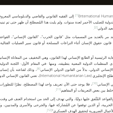
[1]
إلى الفقيه القانوني والقاضي والدبلوماسي المعر
اللجنة الدولية للصليب الأحمر لعدة سنوات. ولم يلبث هذا المُصطلح أن ظهر حتى تم تبن
[2]
عيد الدولي
.
مر بالعديد من المسميات مثل "قانون الحرب"، "القانون الإنساني"، القواعد ا
]
 قانون حقوق الإنسان أثناء النزاعات المسلحة أو قانون سير العمليات القتالية
.
ية الرئيسية أو الطابع الإنساني لهذا القانون، وهي التخفيف من المعاناة الإنساني
 المنظمات الدولية المعنية بتطبيقه، ومنها -في المقام الأول- اللجنة الدولي
[8]
نساني الدولي، بدلاً من القانون الدولي الإنساني
، وذلك لقناعته بأن إنساني
عني القانون الإنساني الدولي
[10]
 الإنساني
، فلا يوجد حتى الآن تعريف واحد لهذا المصطلح، نظرًا للتطورات
[11]
لط بين بعض التعريفات أو المفاهيم
.
قواعد المُتَّفق عليها دوليًا، والتي تهدف إلى الحد من استخدام العنف في وقت 
الحربية، أو الذين توقفوا عن المُشاركة فيها، والجرحى والأسرى والمدنيين، 
[12]
لأعمال الضرورية لتحقيق الهدف العسكري"
.