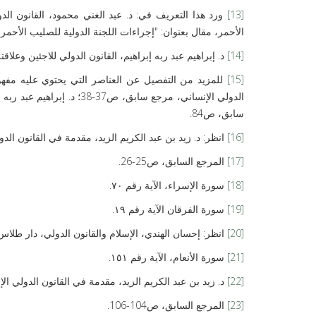
[13]
الأحمر، مقال بعنوان: "إجراءات اللجنة الدولية للصليب الأحمر في حالات انته
[14]
د. إبراهيم عبد ربه إبراهيم، القانون الدولي للاجئين وعلاق
[15]
للمزيد من التفصيل عن العناصر التي يحتوي عليه مفهوم
الدولي الإنساني، مرجع سابق
سابق، ص84.
[16]
انظر: د. زيد بن عبد الكريم الزيد، مقدمة في القانون الدولي ال
[17]
المرجع السابق، ص25-26.
[18]
سورة الإسراء، الآية رقم ۷۰.
[19]
سورة الفرقان الآية رقم ۱۹.
[20]
انظر: إحسان الهندي، الإسلام والقانون الدولي، دار طلاس للدراسا
[21]
سورة الأنعام، الآية رقم ١٥١.
[22]
د. زيد بن عبد الكريم الزيد، مقدمة في القانون الدولي ال
[23]
المرجع السابق، ص104-106.