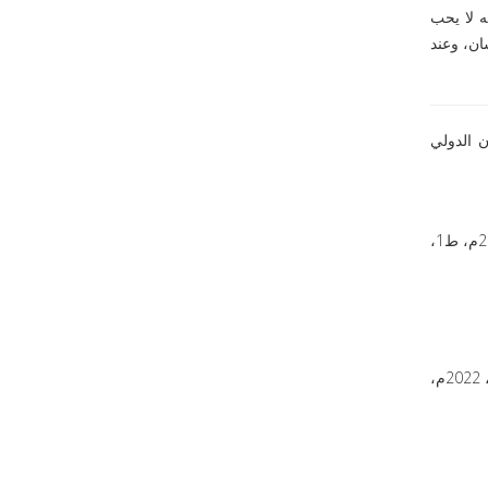
ه لا يحب
سان، وعند
ن الدولي
د. أحمد أبو الوفا، النظرية العامة للقانون الدولي الإنساني في القانون الدولي وفى الشريعة الإسلامية، دار النهضة العربية، القاهرة، 2006م، ط1،
انظر: د. إبراهيم عبد ربه إبراهيم، حماية اللاجئين في فترات النزاعات المسلحة "دراسة نظرية تطبيقية"، مركز الدراسات العربية، القاهرة، 2022م،