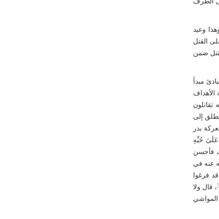
لى الطرف
هذا وعيد
لى القتل
قتل ضمن
بادئ مبدأ
 الأهداف
 تقاتلون
نطلق إلى
عركة بدر
َلَىٰ حُبِّهِ
ك فأحسن
ه عنه في
قد فرغوا
، قال ولا
ن المواشي