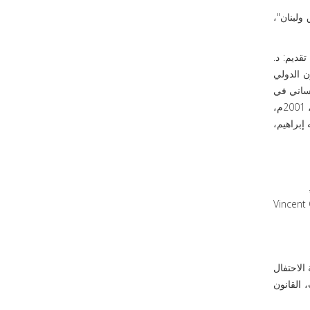
ولبنان"،
قديم: د.
القانون الدولي
ن الدولي الإنساني في
القانون الدولي وفي الشريعة الإسلامية، مرجع سابق، ص3؛ د. فيصل شطناوي، حقوق الإنسان والقانون الدولي الإنساني، دار الحامد، عمان، 2001م،
دها؛ د. إبراهيم عبد ربه إبراهيم،
Vincent 
الاحتفال
ة في الفترة ما بين 14-16 نوفمبر 1999م، ص1؛ نزار أيوب، القانون