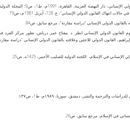
ورد هذا التعريف في: د. عبد الغني محمود، القانون الدولي الإنساني، دار النهضة العرب
اك القانون الدولي الإنساني"، ع: 728، أبريل 1981م، ص79.
ته بالقانون الدولي الإنساني "دراسة مقارنة"، مرجع سابق، ص84.
 القانون الدولي الإنساني انظر: د. مفتاح عمر درباش، تطور مركز الفرد في
، ص37-38؛ د. إبراهيم عبد ربه إبراهيم، القانون الدولي للاجئين وعلاقته بالقانون الدولي الإنساني "دراسة م
إنساني في الإسلام، اللجنة الدولية للصليب الأحمر، 1425ه، ص25.
ت والترجمة والنشر، دمشق، سوريا، ۱۹۸۹م، ط1، ص۱۳۷.
إنساني في الإسلام، مرجع سابق، ص26.