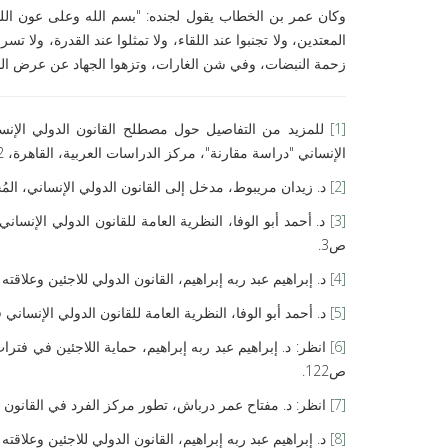
وكان عمر بن الخطاب يقول لجنده: "بسم الله وعلى عون الله، ا
المعتدين، ولا تجنبوا عند اللقاء، ولا تمثلوا عند القدرة، ولا تسر
زحمة النبضات، وفي شن الغارات، وتزهوا الجهاد عن عرض الدن
[1]
للمزيد من التفاصيل حول مصطلح القانون الدولي الإنساني 
الإنساني "دراسة مقارنة"، مركز الدراسات العربية، القاهرة، 2022م، ص77-96.
[2]
د. زيدان مريبوط، مدخل إلى القانون الدولي الإنساني، المُجلَّد الث
[3]
ص3.
[4]
د. إبراهيم عبد ربه إبراهيم، القانون الدولي للاجئين وعلاقت
[5]
د. أحمد أبو الوفا، النظرية العامة للقانون الدولي الإنسان
[6]
ص122.
[7]
انظر: د. مفتاح عمر درباش، تطور مركز الفرد في القانون الدولي ا
[8]
د. إبراهيم عبد ربه إبراهيم، القانون الدولي للاجئين وعلاقت