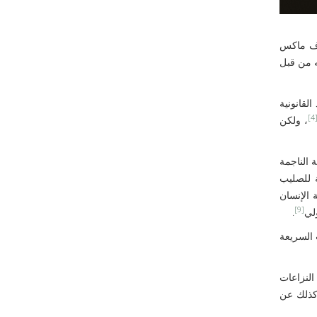
وف ماكس
يه من قبل
لقانونية
[4
، ولكن
ة الناجمة
ة للصليب
ة الإنسان
[9]
.
 السريعة
النزاعات
وكذلك عن