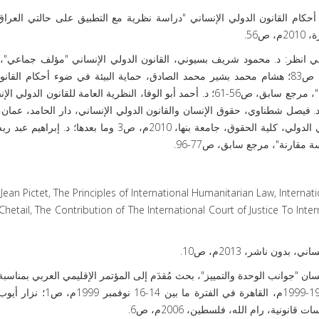
ام القانون الدولي الإنساني "دراسة نظرية مع التطبيق على حالتي العراق 
56.
ي انظر: د. محمود شريف بسيوني، القانون الدولي الإنساني "مؤلف جماعي"، ت
أحمد فتحي سرور، دار المستقبل العربي، القاهرة، 2003م، ص83؛ هشام محمد بشير محمد الصادق، حماية البيئة في ضوء أحكام 
الإنساني "دراسة نظرية مع التطبيق على حالتي العراق ولبنان"، مرجع سابق، ص56-61؛ د. أحمد أبو الوفا، النظرية العامة للقانو
ص190؛ د. جميل محمد حسين، المقدمة في القانون الإنساني الدولي، كلية الحقوق، جامعة بنها، 2010م، ص3 وما بع
 مقارنة"، مرجع سابق، ص77-96.
Jean Pictet, The Principles of International Humanitarian Law, Interna
Chetail, The Contribution of The International Court of Justice To Int
ن ناشر، 2013م، ص10.
ان "جوانب الوحدة والتمييز"، بحث مُقدَم إلى المؤتمر الإقليمي العربي بمناسبة 
باليوبيل الذهبي لاتفاقيات جنيف للقانون الدولي الإنساني 1949-1999م، القاهر
ونية، رام الله، فلسطين، 2006م، ص6.