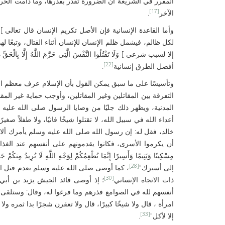
المقرر في الشريعة أن الضرورة تقدر بقدرها، وما دامت الحرب
[17]
الآخر
.
وأما القاعدة الإنسانية فإن الأصل تكريم الإنسان قال تعالى ]وَلَقَدْ ك
لكل ظالم، فيشمل ظلم الإنسان للإنسان أثناء القتال، وتبعًا ل
إلا لسبب شرعي ] وَلَا تَقْتُلُوا النَّفْسَ الَّتِي حَرَّمَ اللَّهُ إِلَّا بِالْحَقِّ ذَٰلِ
[22]
أفضل الطرق إنسانية
.
وتأسيسًا على ما سبق يمكن القول بأن الإسلام عرف معظم القوا
التفرقة بين المقاتلين وغير المقاتلين، وأوجب حماية غير الم
المدنية، ويظهر ذلك جليًا من وصايا الرسول صلى الله عليه
أعداء الله في سبيل الله، لا تقتلوا شيخًا فانيًا، ولا طفلاً صغيرًا
خالد، فقل له: إن رسول الله صلى الله عليه وسلم يأمرك ألا ت
أن يكرموا الأسرى، فكانوا يقدمونهم على أنفسهم عند الغذا
مِسْكِينًا وَيَتِيمًا وَأَسِيرًا إِنَّمَا نُطْعِمُكُمْ لِوَجْهِ اللَّهِ لَا نُرِيدُ مِنكُمْ 
[28]
إلى أسيرك"
، كما أوصى صلى الله عليه وسلم بعدم قتل ال
[30]
ذات الاتجاه الإنساني
؛ إذ أوصى قائد الجيش يزيد بن أبي 
أنفسهم لله في الصوامع فذرهم وما فرغوا له، وقال: وستلقى 
امرأة ، قال ولا شيخًا كبيرًا، قال ولا تعقرن شجرًا بدا ثمره و
[33]
إلا لأكل"
.