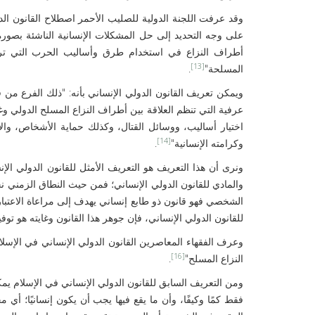
وقد عرفت اللجنة الدولية للصليب الأحمر اصطلاح القانون الدو
على وجه التحديد إلى حل المشكلات الإنسانية الناشئة بصورة 
أطراف النزاع في استخدام طرق وأساليب الحرب التي ترو
[13]
المسلحة"
.
ويمكن تعريف القانون الدولي الإنساني بأنه: "ذلك الفرع من فر
عرفية التي تنظم العلاقة بين أطراف النزاع المسلح الدولي وغ
اختيار أساليب، ووسائل القتال، وكذلك حماية الأشخاص، وال
[14]
وكرامته الإنسانية"
.
ونرى أن هذا التعريف هو التعريف الأمثل للقانون الدولي ال
والمادي للقانون الدولي الإنساني؛ فمن حيث النطاق الزمني ن
الشخصي فهو قانون ذو طابع إنساني يهدف إلى مراعاة الاعتبا
للقانون الدولي الإنساني، فإن جوهر هذا القانون وغايته هو تو
وعرف الفقهاء المعاصرين القانون الدولي الإنساني في الإسلا
[16]
النزاع المسلح"
.
ومن التعريف السابق للقانون الدولي الإنساني في الإسلام ي
فقط كمًا وكيفًا، وأن ما يقع فيها يجب أن يكون إنسانيًا؛ أي م