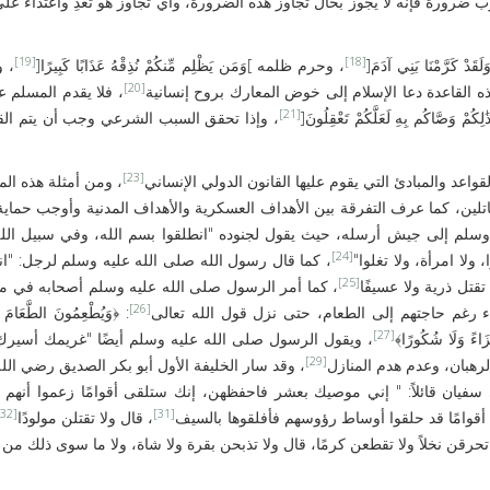
 ضرورة فإنه لا يجوز بحال تجاوز هذه الضرورة، وأي تجاوز هو تعدِ واعتداء ع
[19]
[18]
َرَّمْنَا بَنِي آدَمَ[
، وحرم ظلمه ]وَمَن يَظْلِم مِّنكُمْ نُذِقْهُ عَذَابًا كَبِيرًا[
، و
[20]
هذه القاعدة دعا الإسلام إلى خوض المعارك بروح إنسانية
، فلا يقدم المسلم ع
[21]
كُمْ وَصَّاكُم بِهِ لَعَلَّكُمْ تَعْقِلُونَ[
، وإذا تحقق السبب الشرعي وجب أن يتم ال
[23]
عد والمبادئ التي يقوم عليها القانون الدولي الإنساني
، ومن أمثلة هذه الم
قاتلين، كما عرف التفرقة بين الأهداف العسكرية والأهداف المدنية وأوجب حماية
 وسلم إلى جيش أرسله، حيث يقول لجنوده "انطلقوا بسم الله، وفي سبيل الله
[24]
، ولا امرأة، ولا تغلوا"
، كما قال رسول الله صلى الله عليه وسلم لرجل: "ا
[25]
قتل ذرية ولا عسيفًا
، كما أمر الرسول صلى الله عليه وسلم أصحابه في م
[26]
ء رغم حاجتهم إلى الطعام، حتى نزل قول الله تعالى
: ﴿وَيُطْعِمُونَ الطَّعَامَ ع
[27]
جَزَاءً وَلَا شُكُورًا﴾
، ويقول الرسول صلى الله عليه وسلم أيضًا "غريمك أسير
[29]
رهبان، وعدم هدم المنازل
، وقد سار الخليفة الأول أبو بكر الصديق رضي الل
سفيان قائلاً: " إني موصيك بعشر فاحفظهن، إنك ستلقى أقوامًا زعموا أنهم 
[32]
[31]
أقوامًا قد حلقوا أوساط رؤوسهم فأفلقوها بالسيف
، قال ولا تقتلن مولودًا
لا تحرقن نخلاً ولا تقطعن كرمًا، قال ولا تذبحن بقرة ولا شاة، ولا ما سوى ذلك م