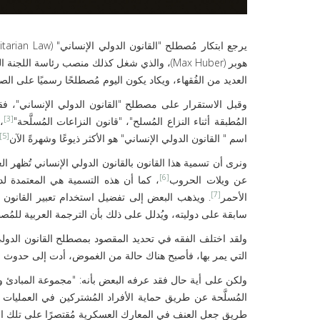
يرجع ابتكار مُصطلح "القانون الدولي الإنساني" (International Humanitarian Law)
هوبر (Max Huber)، والذي شغل كذلك منصب رئاسة 
العديد من الفُقهاء، ويكاد يكون اليوم مُصطلحًا رسميًا على الص
وقبل الاستقرار على مصطلح "القانون الدولي الإنساني"، فقد 
[3]
المُطبقة أثناء النزاع المُسلح"، "قانون النزاعات المُسلَّحة"
،
[5]
اسم " القانون الدولي الإنساني" هو الأكثر ذيوعًا وشهرةً الآن
ونرى أن تسمية هذا القانون بالقانون الدولي الإنساني تُظهر الغا
[6]
عن ويلات الحروب
، كما أن هذه التسمية هي المعتمدة لدى
[7]
الأحمر
. ويذهب البعض إلى تفضيل استخدام تعبير القانون الإ
سابقة على دوليته، ويُدلل على ذلك بأن الترجمة العربية للمُصطلح الإنجليزي (International Humanitarian Law)، ت
ولقد اختلف الفقه في تحديد المقصود بمصطلح القانون الدولي
التي يمر بها، فأصبح هناك حالة من الغموض، أدت إلى حدوث خ
ولكن على أية حال فقد عرفه البعض بأنه: "مجموعة المبادئ وال
المُسلَّحة عن طريق حماية الأفراد المُشتركين في العمليات 
طريق جعل العنف في المعارك العسكرية مُقتصرًا على تلك ا