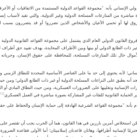
لي الإنساني بأنه: "مجموعة القواعد الدولية المستمدة من الاتفاقيات أو الأعرف
مباشرة من المنازعات المسلحة الدولية وغير الدولية، والتي تقيد لأسباب إنس
ق لها أو تحمي الأعيان والأشخاص الذين تضرروا أو قد يتضررون بسبب ال
وع القانون الدولي العام الذي يشتمل على مجموعة القواعد القانونية الدولية ات
ير ذات الطابع الدولي أو بينها وبين الأطراف المحايدة، بهدف تقييد حق أطراف ا
أموال حال تلك المنازعات المسلحة، للمحافظة على حقوق الإنسان، وحرياته 
إنساني؛ لأنه يحتوي إلى حد ما على العناصر الأساسية المحددة للنطاق الزمني
جد أنه يطبق على النزاعات المسلحة الدولية أو غير ذات الطابع الدولي؛ ومن حي
رات الإنسانية وتغليبها على الضرورات العسكرية، ومن حيث النطاق المادي أو 
[15]
فير الحماية القانونية للفئات غير المشاركة بصورة مباشرة في العمل العسكري
م بأنه: "مجموعة القواعد الشرعية الهادفة إلى حماية الإنسان والحفاظ على ح
مكن استخلاص أمرين بارزين في هذا القانون، هما أن الحرب يجب أن تقتصر على
حترمًا لإنسانية أطرافها، وهاتان قاعدتان إسلاميتان؛ أما الأولى فقاعدة الضرور