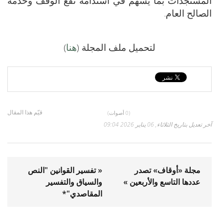
المستجدات بما يسهم في استدامة نفع الوقف وخدمة
الصالح العام.
لتحميل ملف المجلة (
هنا
)
قيّم هذا المقال
(0 أصوات)
آخر تعديل بتاريخ الثلاثاء, 06 يناير 2026 09:04
مجلة «أوقاف» تصدر
« تفسير القوانين "النص
عددها التاسع والأربعين »
والسياق والتفسير
المقاصدي"*