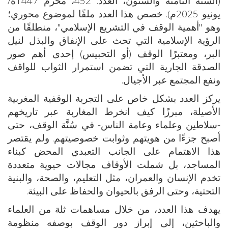
(السنة الثامنة والستون، العدد: 452، محرم 1447ه/
يونيو 2025م). خصص هذا العدد ملفًا لموضوع محوري؛
وهو "أهمية الوقف في التشريع الإسلامي"، منطلقًا من
الرؤية الإسلامية التي تحث على الإنفاق والبذل لنيل
البر، ومعتبرًا الوقف (أو التحبيس) إحدى أهم صور
الصدقة الجارية التي تضمن استمرار الثواب للواقف
ونفع المجتمع عبر الأجيال.
يركز العدد بشكل خاص على التجربة الوقفية المغربية
الأصيلة، مبرزًا كيف انخرط المغاربة عبر تاريخهم
-سلاطين وعلماء وعامة الناس- في سُنَّة الوقف، حتى
أصبح جزءًا من هويتهم وثوابت خصوصيتهم. ولم يقتصر
هذا الاهتمام على الجانب التعبدي المحض كبناء
المساجد، بل شملت الأوقاف مجالات حيوية متعددة
تخدم الإنسان والعمران، مثل التعليم، والصحة، والبنية
التحتية، وحتى الرفق بالحيوان والحفاظ على البيئة.
يهدف هذا العدد، من خلال مساهمات ثلة من العلماء
والباحثين، إلى إبراز دور الوقف بوصفه منظومة