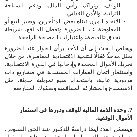
الوقف، وتراكم رأس المال، ودعم السياحة
التراثية، والأمن الغذائي.
الاتجاه المرن: تبناه بعض المتأخرين، ويجيز البيع أو
المعاوضة عند الضرورة وتعطل المنافع، شريطة
تحقق «الغبطة» واعتبارات المصلحة الراجحة.
ويخلص البحث إلى أن الأخذ برأي الجواز عند الضرورة
يمثل مدخلًا فعّالًا للتنمية الاقتصادية المعاصرة، من خلال
تحريك الأموال المجمدة وإدخالها في الدورة الاقتصادية،
واستثمار أثمان العقارات المستبدلة في مشاريع ذات
مردودية عالية، باستخدام صيغ تمويلية حديثة، مثل
الاستصناع والمشاركة المتناقصة وصكوك المقارضة.
7. وحدة الذمة المالية للوقف ودورها في استثمار
الأموال الوقفية:
ويتضمّن العدد أيضًا دراسةً للدكتور عبد الحق الصبوني،
بعنوان: «وحدة الذمة المالية للوقف ودورها في استثمار