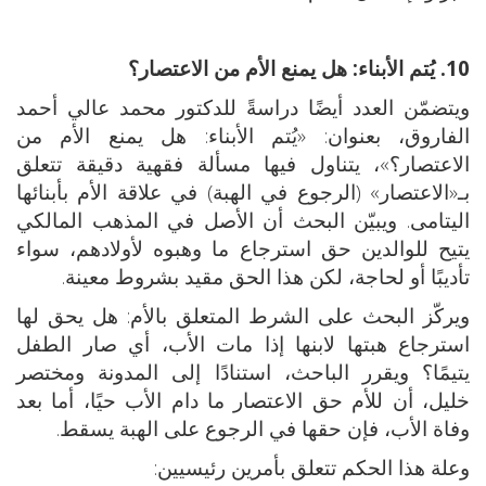
10. يُتم الأبناء: هل يمنع الأم من الاعتصار؟
ويتضمّن العدد أيضًا دراسةً للدكتور محمد عالي أحمد
الفاروق، بعنوان: «يُتم الأبناء: هل يمنع الأم من
الاعتصار؟»، يتناول فيها مسألة فقهية دقيقة تتعلق
بـ«الاعتصار» (الرجوع في الهبة) في علاقة الأم بأبنائها
اليتامى. ويبيّن البحث أن الأصل في المذهب المالكي
يتيح للوالدين حق استرجاع ما وهبوه لأولادهم، سواء
تأديبًا أو لحاجة، لكن هذا الحق مقيد بشروط معينة.
ويركّز البحث على الشرط المتعلق بالأم: هل يحق لها
استرجاع هبتها لابنها إذا مات الأب، أي صار الطفل
يتيمًا؟ ويقرر الباحث، استنادًا إلى المدونة ومختصر
خليل، أن للأم حق الاعتصار ما دام الأب حيًا، أما بعد
وفاة الأب، فإن حقها في الرجوع على الهبة يسقط.
وعلة هذا الحكم تتعلق بأمرين رئيسيين: