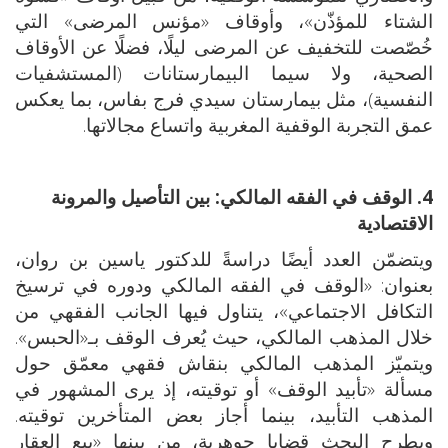
الشتاء للمؤذّن»، وأوقاف «مؤنس المرضى» التي
خُصّصت للتخفيف عن المرضى ليلًا، فضلًا عن الأوقاف
الصحية، ولا سيما البيمارستانات (المستشفيات
النفسية)، مثل بيمارستان سيدي فرج بفاس، بما يعكس
عمق التجربة الوقفية المغربية واتساع مجالاتها.
4. الوقف في الفقه المالكي: بين التأصيل والمرونة
الاقتصادية
ويتضمّن العدد أيضًا دراسةً للدكتور ياسين بن روان،
بعنوان: «الوقف في الفقه المالكي ودوره في ترسيخ
التكافل الاجتماعي»، يتناول فيها الجانب الفقهي من
خلال المذهب المالكي، حيث يُعرف الوقف بـ«الحبس».
ويتميّز المذهب المالكي بنقاش فقهي معمّق حول
مسألة «تأبيد الوقف» أو توقيته، إذ يرى المشهور في
المذهب التأبيد، بينما أجاز بعض المتأخرين توقيته.
ويطرح البحث قضايا جوهرية، من بينها «بيع العقار