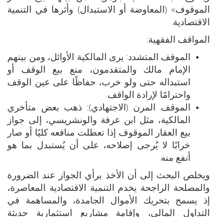
الموقوف» (المعاوضة أو الاستبدال) وأثرها في التنمية
الاقتصادية.
المواقف الفقهية:
الموقف المتشدد: يرى المالكية الأوائل، ومن بينهم
الإمام مالك والمتقدمون، منع بيع الوقف أو
استبداله حتى ولو خرب، حفاظًا على عين الوقف
واحترامًا لإرادة الواقف.
الموقف المرن (الاجتهادي): ذهب بعض متأخري
المالكية، مثل ابن عرفة والونشريسي، إلى جواز
بيع العقار الموقوف إذا تعطلت منافعه كليًا أو صار
خرابًا لا يُرجى إصلاحه، على أن يُستبدل بما هو
أنفع منه.
ويخلص البحث إلى أن الأخذ برأي الجواز عند الضرورة
والمصلحة الراجحة يخدم التنمية الاقتصادية المعاصرة،
إذ يسمح بتحريك الأموال الجامدة، والمساهمة في
التداول المالي، وإقامة مشاريع استثمارية حديثة