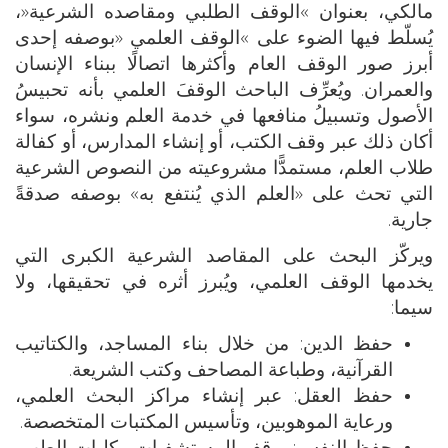
مالكي، بعنوان »الوقف الطلبي ومقاصده الشرعية«،
يُسلّط فيها الضوء على »الوقف العلمي «بوصفه إحدى
أبرز صور الوقف العام وأكثرها اتصالًا ببناء الإنسان
والعمران. ويُعرِّف الباحث الوقفَ العلمي بأنه تحبيسُ
الأصول وتسبيلُ منافعها في خدمة العلم ونشره، سواء
أكان ذلك عبر وقف الكتب، أو إنشاء المدارس، أو كفالة
طلاب العلم، مستمدًّا مشروعيته من النصوص الشرعية
التي تحث على «العلم الذي يُنتفع به» بوصفه صدقةً
جارية.
ويركّز البحث على المقاصد الشرعية الكبرى التي
يخدمها الوقف العلمي، ويُبرز أثره في تحقيقها، ولا
سيما:
حفظ الدين: من خلال بناء المساجد، والكتاتيب
القرآنية، وطباعة المصاحف وكتب الشريعة.
حفظ العقل: عبر إنشاء مراكز البحث العلمي،
ورعاية الموهوبين، وتأسيس المكتبات المتخصصة.
حفظ النفس: بوقف المستشفيات وكليات الطب،