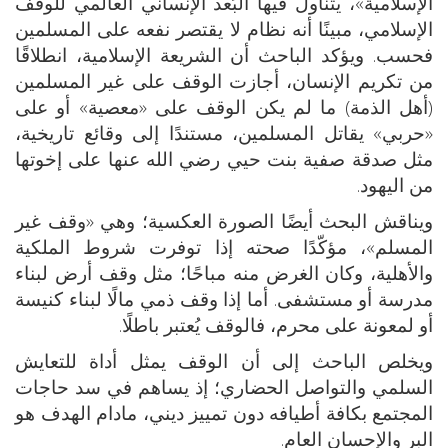
الإسلامية»، يتناول فيها البُعد الإنساني العالمي للوقف
الإسلامي، مبينًا أنه نظام لا يقتصر نفعه على المسلمين
فحسب. ويؤكد الباحث أن الشريعة الإسلامية، انطلاقًا
من تكريم الإنسان، أجازت الوقف على غير المسلمين
(أهل الذمة) ما لم يكن الوقف على «معصية» أو على
«حربي» يقاتل المسلمين، مستندًا إلى وقائع تاريخية،
مثل صدقة صفية بنت حيي رضي الله عنها على إخوتها
من اليهود.
ويناقش البحث أيضًا الصورة العكسية؛ وهي «وقف غير
المسلم»، مؤكّدًا صحته إذا توفرت شروط الملكية
والأهلية، وكان الغرض منه مباحًا؛ مثل وقف أرض لبناء
مدرسة أو مستشفى. أما إذا وقف ذمي مالًا لبناء كنيسة
أو لمعونة على محرم، فالوقف يُعتبر باطلًا.
ويخلص الباحث إلى أن الوقف يمثل أداة للتعايش
السلمي والتواصل الحضاري؛ إذ يساهم في سد حاجات
المجتمع بكافة أطيافه دون تمييز ديني، مادام الهدف هو
البر والإحسان العام.