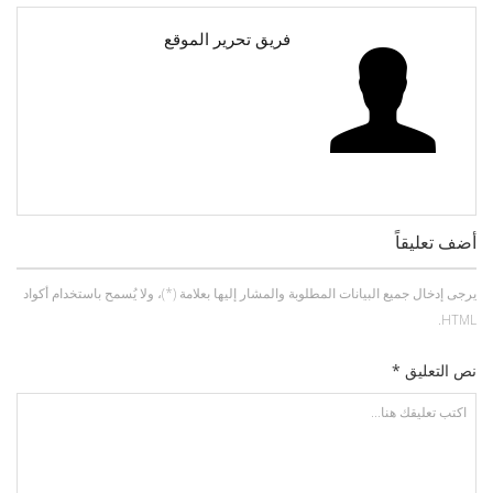
فريق تحرير الموقع
أضف تعليقاً
يرجى إدخال جميع البيانات المطلوبة والمشار إليها بعلامة (*)، ولا يُسمح باستخدام أكواد
HTML.
نص التعليق *