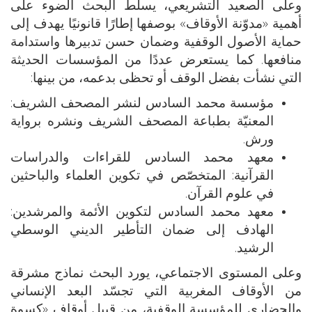
وعلى الصعيد التشريعي، يسلّط البحث الضوء على
أهمية «مدوّنة الأوقاف» بوصفها إطارًا قانونيًا يهدف إلى
حماية الأصول الوقفية وضمان حسن تدبيرها واستدامة
منافعها. كما يستعرض عددًا من المؤسسات الحديثة
التي نشأت بفضل الوقف أو تحظى بدعمه، من بينها:
مؤسسة محمد السادس لنشر المصحف الشريف:
المعنيّة بطباعة المصحف الشريف ونشره برواية
ورش.
معهد محمد السادس للقراءات والدراسات
القرآنية: المتخصّص في تكوين العلماء والباحثين
في علوم القرآن.
معهد محمد السادس لتكوين الأئمة والمرشدين:
الهادف إلى ضمان التأطير الديني الوسطي
الرشيد.
وعلى المستوى الاجتماعي، يورد البحث نماذج مشرقة
من الأوقاف المغربية التي تجسّد البعد الإنساني
والحضاري للمؤسسة الوقفية، من قبيل أوقاف «كسوة