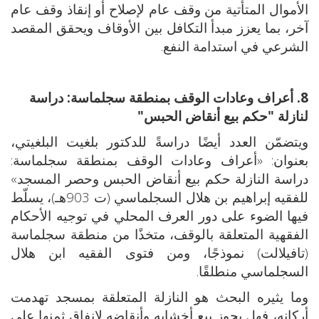
الأموال المتأتية من وقف عام لإصلاح أو إنقاذ وقف عام
آخر، بما يعزز مبدأ التكافل بين الأوقاف ويحقق المقصد
الشرعي في استدامة النفع.
8. أعراف وعادات الوقف بمنطقة سجلماسة: دراسة
لنازلة "حكم بيع أنقاض الحبس"
ويتضمّن العدد أيضًا دراسةً للدكتور بلغيت البلغيتي،
بعنوان: «أعراف وعادات الوقف بمنطقة سجلماسة:
دراسة النازلة حكم بيع أنقاض الحبس وحصر المسجد»
للفقيه إبراهيم بن هلال السجلماسي (ت 903هـ)، يسلّط
فيها الضوء على دور العرف المحلي في توجيه الأحكام
الفقهية المتعلقة بالوقف، متخذًا من منطقة سجلماسة
(تافيلالت) نموذجًا، ومن فتوى الفقيه ابن هلال
السجلماسي منطلقًا.
وما يثيره البحث هو النازلة المتعلقة بمسجد تهدمت
أركانه، فهل يجوز بيع أخشابه وأنقاضه لإنفاق ثمنها على