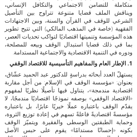
متكاملة للتضامن الاجتماعي والتكافل الإنساني،
ويناقش الملف قضايا متنوعة تتراوح بين التأصيل
الشرعي للوقف في القرآن والسنة، وبين الاجتهادات
الفقهية (خاصة في المذهب المالكي) التي تتيح تطوير
هذه المؤسسة وتنميتها اقتصاديًا لتواكب تحديات العصر،
بما في ذلك قضايا استبدال الوقف وبيعه للمصلحة،
ودوره في التنمية الاقتصادية والاجتماعية المستدامة.
1. الإطار العام والمفاهيم التأسيسية للاقتصاد الوقفي
يستهلّ العدد أبحاثه بدراسةٍ للدكتور عبد الحميد عشّاق،
بعنوان: «مؤسسة الوقف في الإسلام: من أجل مقاربة
اقتصادية مندمجة»، يتناول فيها تأصيلًا نظريًا لمفهوم
«الاقتصاد الوقفي» بوصفه نموذجًا اقتصاديًا مندمجًا، لا
يقدّم الوقف باعتباره عملًا خيريًا عابرًا، بل باعتباره
مؤسسةً اقتصاديةً فاعلةً تسهم في إعادة توزيع الثروة،
وحماية الطبقتين الوسطى والفقيرة. ويتميّز الوقف
بكونه «إحسانًا مستدامًا» يقوم على حبس الأصل