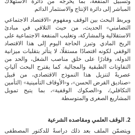
وتسبيل المنفعة، بما يخرجه من دائرة الاستهلاك
المباشر إلى دائرة الإنتاج والاستثمار الدائم.
ويربط البحث بين الوقف ومفهوم «الاقتصاد الاجتماعي
التضامني» الحديث، من حيث التلاقي في مبادئ
الاستقلالية والمشاركة، وتغليب المنفعة الاجتماعية على
الربح المادي. وتبرز الحاجة اليوم إلى هذا الاقتصاد
الوقفي لكونه اقتصادًا مستقلًا، لا يتأثر بتقلبات ميزانية
الدولة، وقادرًا على خلق مناصب الشغل، والحد من
التفاوتات الطبقية والمجالية. كما يقترح البحث آلياتٍ
عصريةً لتنزيل هذا النموذج الاقتصادي، من قبيل
«صناديق القرض الحسن»، و«الأوقاف التأمينية» (التأمين
التكافلي)، و«الصكوك الوقفية»، بما يتيح تمويل
المشاريع الصغرى والمتوسطة.
2. الوقف العلمي ومقاصده الشرعية
ويتضمّن الملف بعد ذلك دراسةً للدكتور المصطفى