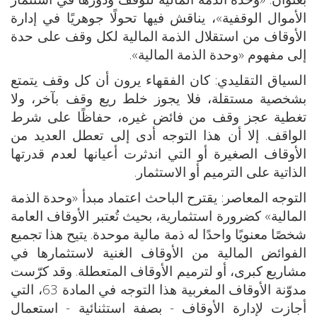
الأموال الوقفية»، يناقش فيها تحولًا جوهريًا في إدارة
الأوقاف من استقلال الذمة المالية لكل وقف على حدة
إلى مفهوم «وحدة الذمة المالية».
السياق التقليدي: كان الفقهاء يرون أن كل وقف يتمتع
بشخصية مستقلة، فلا يجوز خلط ريع وقف بآخر، ولا
تغطية عجز وقف من فائض غيره، حفاظًا على شرط
الواقف. إلا أن هذا التوجه أدى إلى تعطل العديد من
الأوقاف الصغيرة أو التي اندثرت أعيانها لعدم قدرتها
الذاتية على الترميم أو الاستثمار.
التوجه المعاصر: يقترح الباحث اعتماد مبدأ «وحدة الذمة
المالية» كضرورة استثمارية، بحيث تُعتبر الأوقاف العامة
شخصًا معنويًا واحدًا له ذمة مالية موحدة. يتيح هذا تجميع
الفوائض المالية من الأوقاف الغنية لاستثمارها في
مشاريع كبرى، أو لترميم الأوقاف المتعطلة. وقد كرّست
مدوّنة الأوقاف المغربية هذا التوجه في المادة 63، التي
أجازت لإدارة الأوقاف - بصفة استثنائية - استعمال