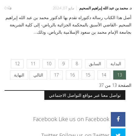
د. محمد بن عبد الله إبراهيم السحيم
مايو 07, 2024
0
أصل هذا الكتاب رسالة دكتوراه تقدم بها الدكتور محمد بن عبد الله إبراهيم
السحيم -القاضي الأسبق بالمحكمة الجزائية بالرياض- إلى كلية الشريعة
بجامعة الإمام محمد بن سعود الإسلامية بالرياض، وذلك…
البداية
السابق
8
9
10
11
12
13
14
15
16
17
التالي
النهاية
الصفحة 13 من 37
تواصل معنا عبر مواقع التواصل الاجتماعي
Facebook
Like us on Facebook
Twitter
Follow us on Twitter