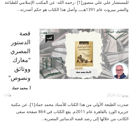
للمستشار علي علي منصور[1] -رحمه الله- عن المكتب الإسلامي للطباعة
والنشر ببيروت عام 1391هــــ. وأصل هذا الكتاب هو حكم أصدرته…
قصة
كتب
الدستور
المصري
"معارك
ووثائق
ونصوص"
أ. محمد حماد
يونيو 02, 2024
0
صدرت الطبعة الأولى من هذا الكتاب للأستاذ محمد حماد[1]، عن مكتبة
جزيرة الورد بالقاهرة عام 2011م. يقع الكتاب في 864 صفحة سعى
الكاتب من خلالها إلى رصد قصة الدساتير المصرية…