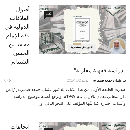
أصول
كتب
العلاقات
الدولية في
فقه الإمام
محمد بن
الحسن
الشيباني
"دراسة فقهية مقارنة"
د. عثمان جمعة ضميرية
يونيو 02, 2024
0
صدرت الطبعة الأولى من هذا الكتاب للدكتور عثمان جمعة ضميرية[1] عن
دار المعالي بعمان بالأردن عام 1999م. وترجع أهمية موضوع الدراسة
وأسباب اختياره كما بيَّنها المؤلف على النحو التالي: وإن…
اتجاهات