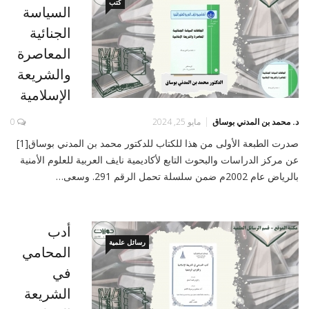
كتب
السياسة
الجنائية
المعاصرة
والشريعة
الإسلامية
د. محمد بن المدني بوساق
مايو 25, 2024
0
صدرت الطبعة الأولى من هذا للكتاب للدكتور محمد بن المدني بوساق[1]
عن مركز الدراسات والبحوث التابع لأكاديمية نايف العربية للعلوم الأمنية
بالرياض عام 2002م ضمن سلسلة تحمل الرقم 291. وسعى…
أدب
رسائل علمية
المحامي
في
الشريعة