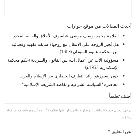
أحدث المقالات من موقع حوارات
العلامة محمد يوسف موسى: فيلسوف الأخلاق والفقيه المجدد
هل تُجبر الزوجة على الانتقال مع زوجها؟ سابقة فقهية وقضائية
من محكمة عموم السودان (1903)
مسؤولية الأب عن أعمال ابنه بين القانون والشريعة (حكم محكمة
الإسكندرية 1933م)
جون إسبوزيتو: رائد التعارف الحضاري بين الإسلام والغرب
محاضرة "السياسة الشرعية ومقاصد الشريعة الإسلامية"
أضف تعليقاً
يرجى إدخال جميع البيانات المطلوبة والمشار إليها بعلامة (*)، ولا يُسمح باستخدام أكواد
HTML.
نص التعليق *