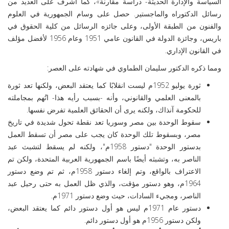
السياسة والإدارة الحديثة- دراسة مقارنة»، كما أشرف على العديد من
رسائل الدكتوراه والماجستير. حصل على وسام الجمهورية في العلوم
والفنون من الطبقة الأولى، وعلى جائزه الرسائل من كلية الحقوق في
باريس، وجائزة الدولة في القانون عامي 1951 وعام 1956 لأفضل مؤلف
في القانون الإداري.
ومما ذكره الدكتور سليمان الطماوي في شهادته على العصر:
ثورة يوليو 1952م ليست انقلابًا كما يعتقد البعض، ولكنها تعد ثورة
بالمعنى العلمي والقانوني، وأنه -بسبب رأيه هذا- اتُهم بمجاملته
للحكومة آنذاك، ولكنه يرى أن الحقائق العلمية تفرض نفسها.
سقوط الوحدة بين مصر وسوريا تعد نقطة تحول شديدة في تاريخ
مصر، وبسقوط تلك الوحدة كان يجب على مصر أن تسقط العمل
بدستور الوحدة "دستور 1958م"، ولكنه لم يسقط لتشبث عبد
الناصر به، وتشبثه أيضًا باسم الجمهورية العربية المتحدة، ولكن تم
الاعتراف بالواقع، وتم إلغاء دستور 1958م، ثم تم وضع دستور
1964م، وهو دستور مؤقت، والذي ظل العمل به حتى رحيل عبد
الناصر، ومجيء السادات، حيث وضع دستور 1971م.
دستور عام 1971م ليس هو أول دستور دائم كما يعتقد البعض،
ولكن دستور 1956م هو أول دستور دائم.