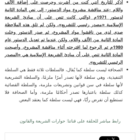
أذكر للتاريخ أنني كنت من أشرت وحرصت على إضافة الألف
واللام -عند مناقشة مشروع مواد الدستور- إلى نص المادة الثانية
لدستور 1971م (والتي كانت تنص على أن مبادئ الشريعة
الإسلامية «مصدر رئيسي للتشريع»، ولكن لم تلق هذه الملاحظة
صدى لدى من ناقشوا مواد المشروع، ثم صدر الدستور وخلت
المادة الثانية من الألف واللام، ولكن عندما تم تعديل الدستور عام
1980م تم الرجوع لما اقترحته أثناء مناقشة المشروع، وأصبحت
المادة الثانية تنص على أن مبادئ الشريعة الإسلامية هي «المصدر
الرئيسي للتشريع».
الصحافة ليست سلطة كما يُقال، فالسلطات ثلاثة فقط هي السلطة
التنفيذية، وهي سلطة لأنها تصدر أمرًا ملزمًا، والسلطة التشريعية
لأنها سلطة في سن قوانين وتشريعات ملزمة، والسلطة القضائية
كذلك سلطة باعتبارها تصدر أحكامًا ملزمة، وأما الصحافة فلا
تستطيع أن تفرض رأيًا، فهي ليست سلطة كما يعتقد البعض.
رابط مباشر للحلقة على قناتنا: حوارات الشريعة والقانون