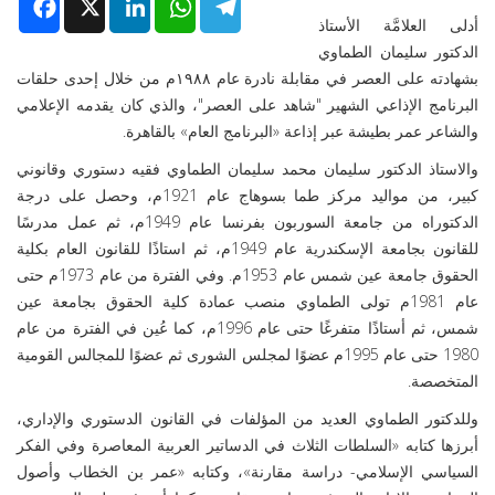
Facebook
X
LinkedIn
WhatsApp
Telegram
أدلى العلامَّة الأستاذ
الدكتور سليمان الطماوي
بشهادته على العصر في مقابلة نادرة عام ١٩٨٨م من خلال إحدى حلقات
البرنامج الإذاعي الشهير "شاهد على العصر"، والذي كان يقدمه الإعلامي
والشاعر عمر بطيشة عبر إذاعة «البرنامج العام» بالقاهرة.
والاستاذ الدكتور سليمان محمد سليمان الطماوي فقيه دستوري وقانوني
كبير، من مواليد مركز طما بسوهاج عام 1921م، وحصل على درجة
الدكتوراه من جامعة السوربون بفرنسا عام 1949م، ثم عمل مدرسًا
للقانون بجامعة الإسكندرية عام 1949م، ثم استاذًا للقانون العام بكلية
الحقوق جامعة عين شمس عام 1953م. وفي الفترة من عام 1973م حتى
عام 1981م تولى الطماوي منصب عمادة كلية الحقوق بجامعة عين
شمس، ثم أستاذًا متفرغًا حتى عام 1996م، كما عُين في الفترة من عام
1980 حتى عام 1995م عضوًا لمجلس الشورى ثم عضوًا للمجالس القومية
المتخصصة.
وللدكتور الطماوي العديد من المؤلفات في القانون الدستوري والإداري،
أبرزها كتابه «السلطات الثلاث في الدساتير العربية المعاصرة وفي الفكر
السياسي الإسلامي- دراسة مقارنة»، وكتابه «عمر بن الخطاب وأصول