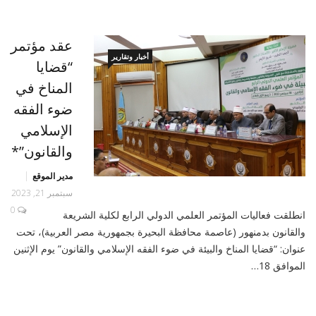
عقد مؤتمر
أخبار وتقارير
“قضايا
المناخ في
ضوء الفقه
الإسلامي
والقانون”*
مدير الموقع
سبتمبر 21, 2023
0
انطلقت فعاليات المؤتمر العلمي الدولي الرابع لكلية الشريعة
والقانون بدمنهور (عاصمة محافظة البحيرة بجمهورية مصر العربية)، تحت
عنوان: “قضايا المناخ والبيئة في ضوء الفقه الإسلامي والقانون” يوم الإثنين
الموافق 18…