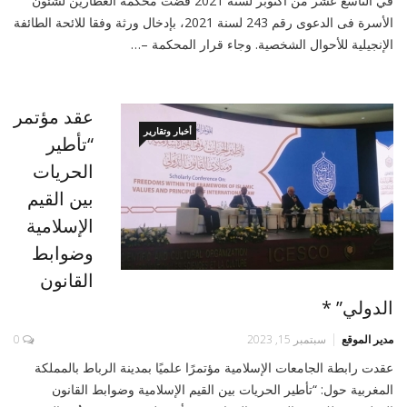
في التاسع عشر من أكتوبر لسنة 2021 قضت محكمة العطارين لشئون
اﻷسرة فى الدعوى رقم 243 لسنة 2021، بإدخال ورثة وفقا للائحة الطائفة
الإنجيلية للأحوال الشخصية. وجاء قرار المحكمة –…
عقد مؤتمر
أخبار وتقارير
“تأطير
الحريات
بين القيم
الإسلامية
وضوابط
القانون
الدولي” *
مدير الموقع
سبتمبر 15, 2023
0
عقدت رابطة الجامعات الإسلامية مؤتمرًا علميًا بمدينة الرباط بالمملكة
المغربية حول: “تأطير الحريات بين القيم الإسلامية وضوابط القانون