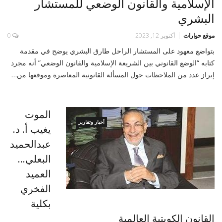
الإسلامية والقانون الوضعي للمستشار
البشري
موقع حوارات
أكتوبر 12, 2023
0
بتواضع معهود على المستشار الراحل طارق البشري يوضح في مقدمة
كتابه “الوضع القانوني بين الشريعة الإسلامية والقانون الوضعي” أنه مجرد
إبراز عدد من الملاحظات حول المسألة القانونية المعاصرة وموقعها من…
الموت
أخبار وتقارير
يغيب أ. د.
عبدالحميد
البعلي…
العميد
الفخري
بكلية
القانون الكويتية العالمية