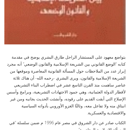
بتواضع معهود على المستشار الراحل طارق البشري يوضح في مقدمة
كتابه “الوضع القانوني بين الشريعة الإسلامية والقانون الوضعي” أنه مجرد
إبراز عدد من الملاحظات حول المسألة القانونية المعاصرة وموقعها من
الشريعة الإسلامية والقانون، ويرى البشري -رحمه الله- أن هناك ثلاثة
عناصر ساهمت منذ القرن التاسع عشر في اضطراب البناء التشريعي
لأقطار الدولة العثمانية، وهي جمود الاجتهادات التشريعية، وبرامج وأسس
الإصلاح التي أبقت القديم على رقوده، وأنشئت الحديث بجانبه ومن غير
انبثاق منه ولا تفاعل معه، وثالثًا الغزو الأوروبي بأدواته السياسية
والاقتصادية والعسكرية.
الكتاب صادر عن دار الشروق في مصر عام 1996 م ضمن سلسلة “في
المسألة الإسلامية المعاصرة”