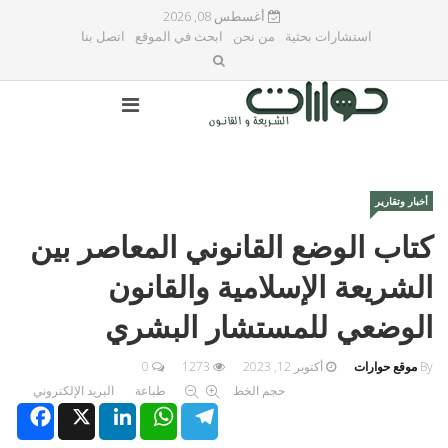
أغسطس 08, 2026
استشارات بحثية
من نحن
ابحث في الموقع
اتصل بنا
أخبار وتقارير
كتاب الوضع القانوني المعاصر بين
الشريعة الإسلامية والقانون
الوضعي للمستشار البشري
By
موقع حوارات
أكتوبر 12, 2023
1273
0
حجم الخط
طباعة
البريد الإلكتروني
Facebook
X
LinkedIn
WhatsApp
Telegram