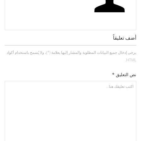
أضف تعليقاً
يرجى إدخال جميع البيانات المطلوبة والمشار إليها بعلامة (*)، ولا يُسمح باستخدام أكواد
HTML.
نص التعليق *