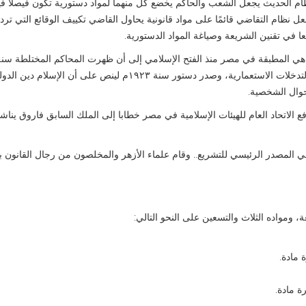
نظام الحديث يجعل الشعب والحاكم يخضع كل منهما لمواد دستورية تكون فيصلا ف
عل نظام التقاضي قائمًا على مواد قانونية يحاول القاضي تكييف الوقائع التي ترد 
ا في تقنين الشريعة وصياغة المواد الدستورية.
ن هي المطبقة في مصر منذ الفتح الإسلامي إلى أن ظهرت المحاكم المختلطة سنة
۱۸۷٥م، وجاء القانون الفرنسي تحت وطأة الزحف الأوربي والتدخلات الاستعمارية، وصدر دستور سنة ۱۹۲۳م لينص على 
حوال الشخصية.
ل القانون المدني رفع الاتحاد العام للهيئات الإسلامية في مصر خطابا إلى الملك السابق فاروق ينا
عة الإسلامية هي المصدر الرئيسي للتشريع.. وقام علماء الأزهر والمخلصون من رجال القانون 
ومواده الثلاث والتسعين على النحو التالي:
 مادة.
 مادة.