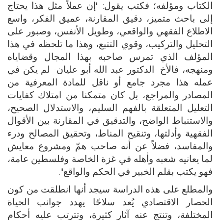
الكتاب ومؤلفه؛ فكتب يقول: "إن عملاً مثل هذا يحتاج
إلى باحث متميز، دقيق المقارنة، عميق الفكر، واسع
الاطلاع الفقهي والواقعي، وطويل الأنفس، وصبور على
التحليل والتركيب، وقوي التتبع، وهذا ما تلحظه في هذا
المؤلف الذي تمرس صاحبه بهذا المجال وقضاياه
ومنهجه، فالأخ -الدكتور عبد الله أبو عليان- لم يكن في
عمله هذا مجرد جامع أو ناقل للمادة المعرفية من
المصادر والمراجع، بل كان متمكنا من امتلاك كفايات
التعليل المتعلقة بالفهم السليم، والاستدلال الصحيح،
والاستنباط الواضح، والتدقيق في المقارنة بين الأقوال
الفقهية وأدلتها، وتنقيح المناط، وتحقيق المصالح ودرء
والمفاسد، فضلاً عن أنه صاحب همّ ومشروع معايش
لما يعانيه شعبه وأهله في غزة الخاصة وفلسطين عامة،
فهو يكتب بقلم الخبير في الحكم والواقع".
والمطلع على هذه الدراسة سيجد أنها انطلقت من كون
الحصار الاقتصادي يُعد سلاحًا يهدد جوانب الحياة
المختلفة، وتنتج عنه آثار كثيرة، وتترتب عليه أحكام