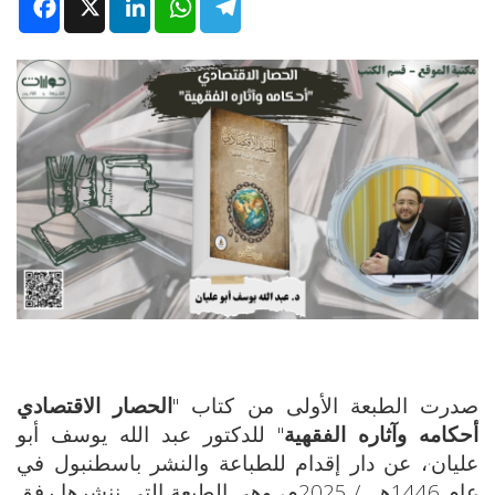
Facebook
X
LinkedIn
WhatsApp
Telegram
صدرت الطبعة الأولى من كتاب "
الحصار الاقتصادي
أحكامه وآثاره الفقهية
" للدكتور عبد الله يوسف أبو
عليان
·
، عن دار إقدام للطباعة والنشر باسطنبول في
عام 1446هـــ/ 2025م، وهي الطبعة التي ننشرها رفق