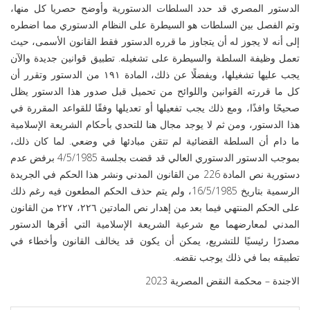
الدستور المصري قد حدد السلطات الدستورية وأوضح حصريا كل منها،
وتم الفصل بين السلطات هو السيطرة على النظام الدستوري مما اضطره
إلى أنه لا يجوز له أن يتجاوز ما قرره الدستور فقط القانون الأسمى، حيث
تعمل وظيفة السلطة والسيطرة على تشغيله. تطبيق قوانين جديدة والآن
يجب عليها تشغيلها، ويفضلًا عن ذلك، المادة ١٩١ من الدستور وتقرر أن
كل ما قررته القوانين واللوائح من تحميل قبل صدور هذا الدستور يظل
صحيحًا وافذًا، ومع ذلك يجب تفعيلها أو تعديلها وفقًا للقواعد المقررة في
هذا الدستور، ومن ثم لا يوجد مجال هنا للتحدي بأحكام الشريعة الإسلامية
ما دام أن السلطة القضائية لم تتقن مبادئها في وضعي.
لما كان ذلك،
بموجب الدستور الدستوري العالي قد قضت بجلسة 4/5/1985 برفض عدم
دستورية نص المادة 226 من القانون المدني ونشر هذا الحكم في الجريدة
الرسمية بتاريخ 16/5/1985، ولم يتم حذف الحكم المطعون فيه رغم ذلك
على الحكم المنتهي فيما بعد من إهدار نص المادتين ٢٢٦، ٢٢٧ من القانون
المدني لمعارضهما مع شرعية الشريعة الإسلامية التي أقرها الدستور
مصدرًا رئيسيًا للتشريع، يمكن أن يكون قد يخالف القانون وأخطاء في
تطبيقه بما في ذلك يوجب نقضه.
الاجندة – محكمة النقض المصرية 2023