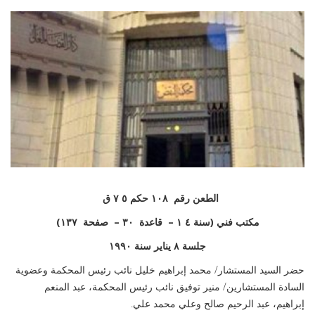
الطعن رقم
۱۰۸
حكم ٥
۷
ق
مكتب فني (سنة ٤
۱ –
قاعدة
۳۰ –
صفحة
۱۳۷)
جلسة ٨ يناير سنة ١٩٩٠
حضر السيد المستشار/ محمد إبراهيم خليل نائب رئيس المحكمة وعضوية
السادة المستشارين/ منير توفيق نائب رئيس المحكمة، عبد المنعم
إبراهيم، عبد الرحيم صالح وعلي محمد علي.