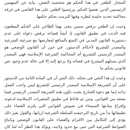
المختار.
الطعن في هذا الحكم هو شخصية النقض، نيابة عن المتهمين
الرئيسيين الذين نقضوا الحكم، ورئيسوا الطعن على هذا القاضي في غرفة
محاكمة تحديد جلسة لنظره وفيها التزمت بحكم حكمها.
وحيث إن الطعن يرفض سببين ينعى بهما الطاعن على الحكم المطعون
فيه الذنب في تطبيق القانون إذ أنشأ قضاءه برفض دعواه على عدم
دستورية القانون المدني في التمتع بالمنافع لمعارضها مع شرعية الشرعية
والمصدر للتشريع لأحكام الدستور، في حين أن القانون الوضعي هو
المصدر الرسمي للتشريع أم المحاكمة الشرعية الإسلامية فهي المصدر
الذي يستلهم المشرع في قضائه ولا يرجع إليه إلا في حالة عدم وجود نص
قانوني يحكم ما.
وحيث إن هذا النعي في محله، ذلك النص أن في المادة الثانية من الدستور
على أن الشريعة الإسلامية المصدر الرئيسي للتشريع ليس واجب العمل
بذاته إنما هو دعوة للشارع بحيث تكون هذه الشريعة المصدر الرئيسي فيما
يضعه من القوانين.
ومن ثم فاناط في تطبيق الشعيرات الإسلامية لدعوته
وإفراغ مبادئها السمحاء في نصوص القوانين التي يلتزم القضاء على
تطبيقاتها بدأ من تاريخ الترخيصه السلطة الشرعية لريانها، والقول بغير ذلك
يؤدي إلى التكامل بين الالتزام والقضاء على القانون الوضعي وباتباع
الضوابط الشرعية التي تتبى مع حدود ولايته، ونؤكد هذا النظر أنه لما كان