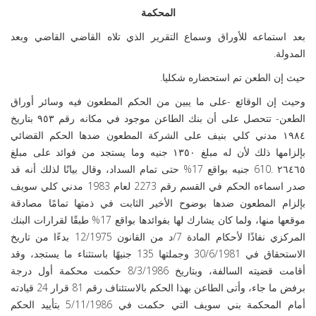
المحكمة
بعد استماعه للأوراق وسماع التقرير الذي تلاه القاضي القاضي وبعد
المدولة.
حيث إن الطعن تم استحضاره شكليا.
وحيث إن الوقائع -على ما يبين من الحكم المطعون فيه وسائر أوراق
الطعن- تتحصل على أن بنك الطاعن موجود في مكانه رقم ٩٥٣ بتاريخ
١٩٨٤ مدني كلي بنيف على الشركة المطعون ضدها الحكم القضائي
بإلزامها ذلك لأن له مبلغ ١٣٥٠ جنيه وما يستجد من فوائد على مبلغ
٢٦٤٦٥ .610 جنيه بواقع 17% حتى تمام السداد، وقال بيانًا لذلك أنه قد
صدر اسماءه الحكم في القسم رقم 2273 لعام 1983 مدني كلي سويف
بإلزام المطعون ضدها بوضوح الأخير الثابت في ذمتها تمامًا مصادقة
موقعها منها، ولما كان يشارك لها بفوائدها بواقع 17% طبقًا لقرارات البنك
المركزي نفاذًا لأحكام المادة 7/د من القانون 12/1975 بدءًا من تاريخ
الاستحقاق في 30/6/1981 وجملتها 135 جنيهًا باستثناء ما يستجد، وقد
أقامت قضيته السالفة، وبتاريخ 8/3/1986 حكمت محكمة أول درجة
برفض ما جاء، وأتى الطاعن بهذا الحكم بالاستئناف رقم 81 قرار 24 قيادته
أمام المحكمة بني سويف التي حكمت في 5/11/1986 بتأييد الحكم