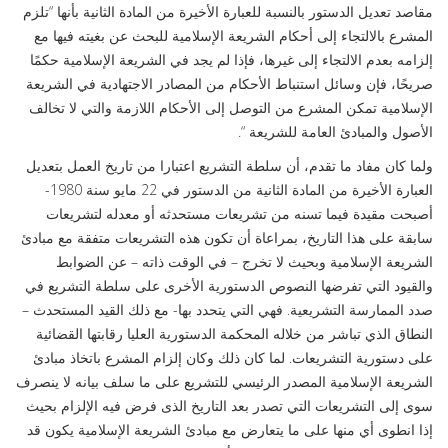
مقاصد تعديل الدستور بالنسبة للعبارة الأخيرة من المادة الثانية بأنها “تلزم
المشرع بالالتجاء إلى أحكام الشريعة الإسلامية للبحث عن بغيته فيها مع
إلزامه بعدم الالتجاء إلى غيرها، فإذا لم يجد في الشريعة الإسلامية حكمًا
صريحًا، فإن وسائل استنباط الأحكام من المصادر الاجتهادية في الشريعة
الإسلامية تمكن المشرع من التوصل إلى الأحكام اللازمة والتي لا تخالف
الأصول والمبادئ العامة للشريعة “.
ولما كان مفاد ما تقدم، أن سلطة التشريع اعتبارا من تاريخ العمل بتعديل
العبارة الأخيرة من المادة الثانية من الدستور في 22 مايو سنة 1980-
أصبحت مقيدة فيما تسنه من تشريعات مستحدثه أو معدله لتشريعات
سابقة على هذا التاريخ، بمراعاة أن تكون هذه التشريعات متفقة مع مبادئ
الشريعة الإسلامية وبحيث لا تخرج – في الوقت ذاته – عن الضوابط
والقيود التي تفرضها النصوص الدستورية الأخرى على سلطة التشريع في
صدد الممارسة التشريعية. فهي التي يتحدد بها- مع ذلك القيد المستحدث –
النطاق الذي تباشر من خلاله المحكمة الدستورية العليا رقابتها القضائية
على دستورية التشريعات. لما كان ذلك وكان إلزام المشرع باتخاذ مبادئ
الشريعة الإسلامية المصدر الرئيسي للتشريع على ما سلف بيانه لا ينصرف
سوى إلى التشريعات التي تصدر بعد التاريخ الذى فرض فيه الإلزام بحيث
إذا انطوى أي منها على ما يتعارض مع مبادئ الشريعة الإسلامية يكون قد