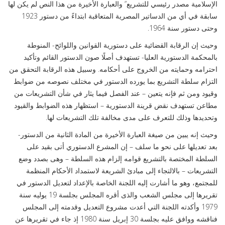
الإسلامية مصدر رئيسي للتشريع” والعبارة الأخيرة من هذا النص لم يكن لها
سابقة في أي من الدساتير المصرية المتعاقبة ابتداءً من دستور 1923
وحتى دستور سنة 1964.
وحيث إن الرقابة القضائية على دستورية القوانين واللوائح- المنوطة
بالمحكمة الدستورية العليا- تستهدف أصلًا صون الدستور القائم وتأكيد
احترامه وحمايته من الخروج على أحكامه. وسبيل هذه الرقابة التحقق من
التزام سلطة التشريع بما يورده الدستور في مختلف نصوصه من ضوابط
وقيود ومن ثم فإنه يتعين – عند الفصل فيما يثار في شأن التشريعات من
مطاعن تستهدف نقض قرينة الدستورية – استظهار هذه الضوابط والقيود
وتحديدها وذلك للتعرف على مدى مخالفة تلك التشريعات لها.
وحيث إنه يبين من صيغة العبارة الأخيرة من المادة الثانية من الدستور-
بعد تعديلها على نحو ما سلف – إن المشرع الدستوري أتى بقيد على
السلطة المختصة بالتشريع قوامه إلزام هذه السلطة – وهى بصدد وضع
التشريعات – بالالتجاء إلى مبادئ الشريعة لاستمداد الأحكام المنظمة
للمجتمع، وهو ما أشارت إليه اللجنة الخاصة بالإعداد لتعديل الدستور في
تقريرها إلى مجلس الشعب والذى أقره المجلس بجلسة 19 يوليه سنة
1979 وأكدته اللجنة التي أعدت مشروع التعديل وقدمته إلى المجلس
فناقشه ووافق عليه بجلسة 30 إبريل سنة 1980 إذ جاء في تقريرها عن