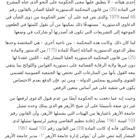
إحدى هيئاته – لا ينطبق عليها معنى الحكومة على النحو الذى عناه المشرع
في المادة (35) من قانون المحكمة الدستورية العليا الصادر بالقانون رقم
48 لسنة 1979 والذى نص فيه على أن “تعتبر الحكومة من ذوى الشأن في
الدعاوى الدستورية ” مستهدفًا ذلك تمكينها من أن تقول كلمتها في الطعون
الموجهة إلى التشريعات التي تكون قد أصدرتها أو شاركت في وضعها.
لما كان ذلك. وكانت هذه المحكمة – من ناحية أخرى – هي المختصة وحدها
بنظر الدعوى الدستورية الماثلة إعمالًا للمادة (175) من الدستور والمادة
(25) من قانون المحكمة الدستورية العليا المشار إليه – اللتين عقدتا لها
دون غيرها ولاية الرقابة القضائية على دستورية القوانين واللوائح بما ينتفي
معه القول بأنها من المنازعات التي تختص بها الجمعية العمومية لقسمي
الفتوى والتشريع بمجلس الدولة – ومن ثم، فإن الدفع بعدم الاختصاص
يكون في شقيه على غير أساس متعين الرفض.
وحيث إنه عما دفعت به الحكومة أيضًا من عدم قبول الدعوى لرفعها من
غير ذي صفة تأسيسًا على أن شيخ الأزهر هو الذي يملك وحده تمثيل
جامعة الأزهر باعتبارها من الهيئات التي يشملها الأزهر، وأن القانون رقم
103 لسنة 1961 بشأن إعادة تنظيم التقاضي وتجيز لرئيسها تمثيلها لدى
المحاكم، فأنه إذ كانت المادة (39) من القانون رقم 103 لسنة 1961
المشار إليه تنص على أن “يتولى إدارة جامعة الأزهر “1- مدير جامعة الأزهر