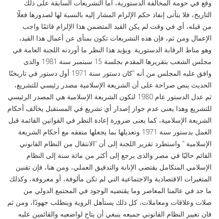
وقع في حومة المخالفة الدستورية، أما التشريعات السابقة على ذلك
التاريخ، فلا يتأتى إنفاذ حكم الإلزام المشار إليه بالنسبة لها لصدورها فعلًا
من قبله، أي في وقت لم يكن القيد المتضمن هذا الإلزام قائمًا واجب
الإعمال ومن ثم، فإن هذه التشريعات تكون بمنأى عن أعمال هذا القيد،
وهو مناط الرقابة الدستورية. ويؤيد هذا النظر ما أوردته اللجنة العامة في
مجلس الشعب بتقريرها المقدم بجلسة 15 سبتمبر سنة 1981 والذى
وافق عليه المجلس من أنه “كان دستور سنة 1971 أول دستور في تاريخنًا
الحديث ينص صراحة على أن الشريعة الإسلامية مصدر رئيسي للتشريع،
ثم عدل الدستور عام 1980 لتكون الشريعة الإسلامية هي المصدر الرئيسي
للتشريع وهذا يعنى عدم جواز إصدار أي تشريع في المستقبل يخالف أحكام
الشريعة الإسلامية، كما يعنى ضرورة إعادة النظر في القوانين القائمة قبل
العمل بدستور سنة 1971 وتعديلها بما يجعلها متفقه مع أحكام الشريعة
الإسلامية ” واستطرد تقرير اللجنة إلى أن “الانتقال من النظام القانوني
القائم حاليًا في مصر والذى يرجع إلى أكثر من مائة سنة إلى النظام
الإسلامي المتكامل يقتضى الإنابة والتدقيق العملي، ومن هنا، فإن تقنين
المتغيرات الاقتصادية والاجتماعية التي لم تكن مألوفة، أو معروفة، وكذلك
ما جد في عالمنا المعاصر وما يقتضيه الوجود في المجتمع الدولي من
صلات وعلاقات ومعاملات، كل ذلك يستأهل الروية ويتطلب جهودًا، ومن ثم
فان تغيير النظام القانوني جميعه ينبغي أن يتاح لواضعيه والقائمين عليه