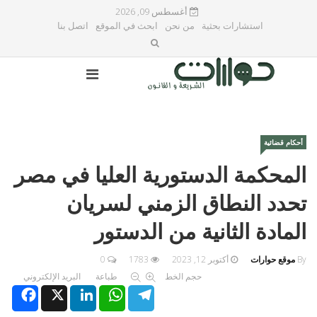
أغسطس 09, 2026
استشارات بحثية
من نحن
ابحث في الموقع
اتصل بنا
أحكام قضائية
المحكمة الدستورية العليا في مصر
تحدد النطاق الزمني لسريان
المادة الثانية من الدستور
By
موقع حوارات
أكتوبر 12, 2023
1783
0
حجم الخط
طباعة
البريد الإلكتروني
Facebook
X
LinkedIn
WhatsApp
Telegram