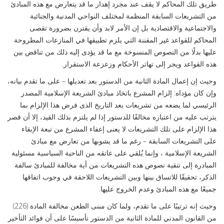
طريق تلك المحاكم لا يقف عند مجرد إهدار ما قد يتعارض مع هذه المبادئ
من التشريعات السابقة المنظمة لمختلف النواحي المدنية والجنائية
والاجتماعية والاقتصادية بل إن الأمر لابد وأن يقترن بضرورة تقصى
المحاكم للقواعد غير المقننة التي يلزم تطبيقها في المنازعات المطروحة
عليها بدلًا من النصوص المنسوخة مع ما قد يؤدى إليه ذلك من تناقض بين
هذه القواعد ويجر إلى تهاتر الأحكام وزعزعة الاستقرار.
وحيث إن إعمال المادة الثانية من الدستور بعد تعديلها – على ما تقدم بيانه،
وإن كان مؤداه: إلزام المشرع باتخاذ مبادئ الشريعة الإسلامية المصدر
الرئيسي لما يضعه من تشريعات بعد التاريخ الذى فرض هذا الإلزام بما
يترتب عليه من اعتباره مخالفًا للدستور إذا لم يلتزم بذلك القيد، إلا أن قصر
هذا الإلزام على تلك التشريعات لا يعنى إعفاء المشرع من تبعة الإبقاء
على التشريعات السابقة – رغم ما قد يشوبها من تعارض مع مبادئ
الشريعة الإسلامية ، وإنما يُلقي على عاتقه من الناحية السياسية مسئولية
المبادرة إلى تنقية نصوص هذه التشريعات من أية مخالفة للمبادئ سالفة
الذكر، تحقيقًا للاتساق بينها وبين التشريعات اللاحقة في وجوب اتفاقها
جميعًا مع هذه المبادئ وعدم الخروج عليها.
وحيث إنه ترتيبًا على ما تقدم، ولما كان مبنى الطعن مخالفة المادة (226)
من القانون المدني للمادة الثانية من الدستور تأسيسًا على أن فوائد التأخير