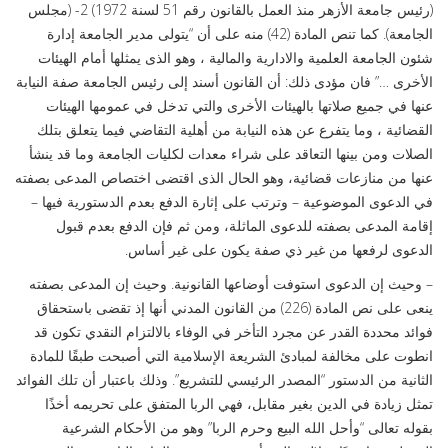
(رئيس جامعة الأزهر منذ العمل بالقانون رقم 51 لسنة 1972) 2- (مجلس
الجامعة). كما تنص المادة (42) منه على أن “يتولى مدير الجامعة إدارة
شئون الجامعة العلمية والادارية والمالية ، وهو الذى يمثلها أمام الهيئات
الأخرى …” فان مؤدى ذلك: أن القانون أسند إلى رئيس الجامعة صفة النيابة
عنها في جميع صلاتها بالهيئات الأخرى والتي تدخل في عمومها الهيئات
القضائية ، وما يتفرع عن هذه النيابة من أهلية التقاضي فيما يتعلق بتلك
الصلات ومن بينها التعاقد على شراء معدات لكليات الجامعة وما قد ينشأ
عنها من منازعات قضائية، وهو الحال الذى اقتضى اختصاص المدعى بصفته
في الدعوى الموضوعية – وترتب على إثارة الدفع بعدم الدستورية فيها –
إقامة المدعى بصفته للدعوى الماثلة، ومن ثم فإن الدفع بعدم قبول
الدعوى لرفعها من غير ذي صفة يكون على غير أساس.
– وحيث إن الدعوى استوفت أوضاعها القانونية. وحيث إن المدعى بصفته
ينعى على نص المادة (226) من القانون المدني أنها إذ تقضى باستحقاق
فوائد محددة القدر عن مجرد التأخر في الوفاء بالالتزام النقدي تكون قد
انطوت على مخالفة لمبادئ الشريعة الإسلامية التي أصبحت طبقًا للمادة
الثانية من الدستور “المصدر الرئيسي للتشريع”. وذلك باعتبار أن تلك الفوائد
تمثل زيادة في الدين بغير مقابل، فهي الربا المتفق على تحريمه أخذًا
بقوله تعالى “وأحل الله البيع وحرم الربا” وهو من الأحكام الشرعية