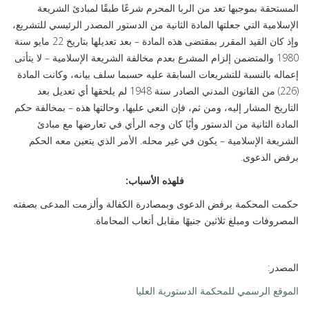
المستحقة بموجبها تعد من الربا المحرم شرعًا طبقًا لمبادئ الشريعة
الإسلامية التي جعلتها المادة الثانية من الدستور المصدر الرئيسي للتشريع،
وإذ كان القيد المقرر بمقتضى هذه المادة – بعد تعديلها بتاريخ 22 مايو سنة
1980 والمتضمن إلزام المشرع بعدم مخالفة الشريعة الإسلامية – لا يتأتى
إعماله بالنسبة للتشريعات السابقة عليه حسبما سلف بيانه، وكانت المادة
(226) من القانون المدني الصادر سنة 1948 لم يلحقها أي تعديل بعد
التاريخ المشار إليه، ومن ثم، فإن النعي عليها، وحالتها هذه – بمخالفة حكم
المادة الثانية من الدستور وأيًا كان وجه الرأي في تعارضها مع مبادئ
الشريعة الإسلامية – يكون في غير محله. الأمر الذي يتعين معه الحكم
برفض الدعوى.
فلهذه الأسباب:
حكمت المحكمة برفض الدعوى وبمصادرة الكفالة وألزمت المدعى بصفته
المصروفات ومبلغ ثلاثين جنيهًا مقابل أتعاب المحاماة.
المصدر:
الموقع الرسمي للمحكمة الدستورية العليا