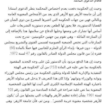
فأقام الدعوى الماثلة.
وحيث إن الحكومة دفعت بعدم اختصاص المحكمة بنظر الدعوى استنادا
إلى أن جامعة الأزهر تتبع الأزهر الذي يعد من الأشخاص المعنوية العامة
وبالتالي فهي من جهات الحكومة التي اعتبرها المشرع من ذوي الشأن في
القضايا الدستورية، فلا يجوز لها الطعن بعدم دستورية التشريعات على
أساس أنها تشارك في وضعها وعليها الدفاع عن سلامتها. هذا بالإضافة إلى
أن المنازعة الماثلة – وهي تقوم بين جهتين حكوميتين- تندرج تحت
المنازعات التي تختص الجمعية العمومية لقسمي الفتوى والتشريع بمجلس
الدولة – دون غيرها- بإبداء الرأي الملزم للجانبين فيها عملًا بالمادة (66)
فقرة (د) من قانون مجلس الدولة الصادر بالقانون رقم 47 لسنة 1972.
وحيث إن هذا الدفع مردود بأن الدستور بيّن على وجه التحديد المقصود
بالحكومة بما نص عليه في المادة (153) من أن “الحكومة هي الهيئة
التنفيذية والإدارية العليا للدولة وتتكون الحكومة من رئيس مجلس الوزراء
ونوابه والوزراء ونوابهم” وإذا كان هذا التعريف لا يدخل في مدلوله الأزهر
باعتباره الهيئة العلمية الإسلامية الكبرى التي أثبت لها القانون الشخصية
المعنوية بما نص عليه صراحة في المادة السادسة من القانون رقم 103
لسنة 1961 بشأن إعادة تنظيم الأزهر والهيئات التي يشملها من أن “يكون
للأزهر شخصية معنوية عربية الجنس”… ومن ثم، فأن جامعة الازهر- وهى