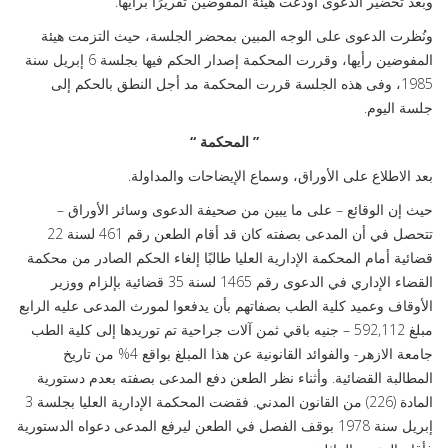
وبعد تحضير الدعوى أودعت هيئة المفوضين تقريرًا برأيها.
ونُظرت الدعوى على الوجه المبين بمحضر الجلسة، حيث التزمت هيئة
المفوضين رأيها، وقررت المحكمة إصدار الحكم فيها بجلسة 6 إبريل سنة
1985، وفى هذه الجلسة قررت المحكمة مد أجل النطق بالحكم إلى
جلسة اليوم.
” المحكمة “
بعد الاطلاع على الأوراق، وسماع الإيضاحات والمداولة.
حيث إن الوقائع – على ما يبين من صحيفة الدعوى وسائر الأوراق –
تتحصل في أن المدعى بصفته كان قد أقام الطعن رقم 461 لسنة 22
قضائية أمام المحكمة الإدارية العليا طالبًا إلغاء الحكم الصادر من محكمة
القضاء الإداري في الدعوى رقم 1465 لسنة 35 قضائية بإلزام ووزير
الأوقاف وعميد كلية الطب بصفاتهم بأن يدفعوا لمورث المدعى عليه الرابع
مبلغ 592,112 – جنيه باقي ثمن آلات جراحية تم توريدها إلى كلية الطب
جامعة الازهر- والفوائد القانونية عن هذا المبلغ بواقع 4% من تاريخ
المطالبة القضائية. وأثناء نظر الطعن دفع المدعى بصفته بعدم دستورية
المادة (226) من القانون المدني. فقضت المحكمة الإدارية العليا بجلسة 3
إبريل سنة 1978 بوقف الفصل في الطعن ليرفع المدعى دعواه الدستورية