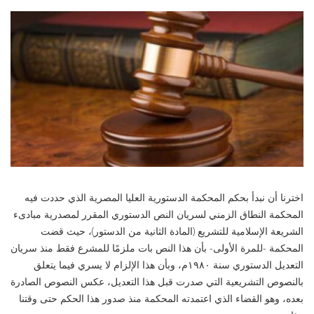
اخترنا أن نبدأ بحكم المحكمة الدستورية العليا المصرية الذي حددت فيه
المحكمة النطاق الزمني لسريان النص الدستوري المقرر لمصدرية مبادىء
الشريعة الإسلامية للتشريع (المادة الثانية من الدستور)، حيث قضت
المحكمة -للمرة الأولى- بأن هذا النص بات ملزمًا للمشرع فقط منذ سريان
التعديل الدستوري سنة ١٩٨٠م، وبأن هذا الإلزام لا يسري فيما يتعلق
بالنصوص التشريعية التي صدرت قبل هذا التعديل، عكس النصوص الصادرة
بعده، وهو القضاء الذي اعتمدته المحكمة منذ صدور هذا الحكم حتى وقتنا