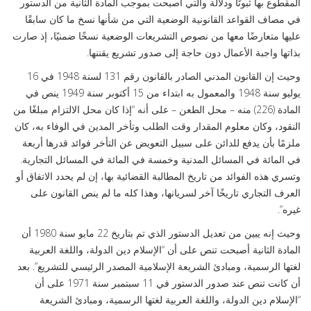
المقطوع بها ثبوتًا ودلالة والتي أصبحت بموجب المادة الثانية من الدستور
في مصاف القواعد القانونية الوضعية التي من شأنها نسخ ما كان سابقًا
عليها متعارضًا معها من نصوص التشريعات الوضعية نسخًا ضمنيًا، إذ صارت
بذاتها واجبة الأعمال دون حاجة إلى صدور تشريع يقننها.
وحيث إن القانون المدني الصادر بالقانون رقم 131 لسنة 1948 في 16
يوليو سنة 1948 والمعمول به ابتداء من 15 أكتوبر سنة 1949 ينص في
المادة (226) منه – محل الطعن – على أنه “إذا كان محل الالتزام مبلغًا من
النقود، وكان معلوم المقدار وقت الطلب وتأخر المدين في الوفاء به، كان
ملزمًا بأن يدفع للدائن على سبيل التعويض عن التأخر فوائد قدرها أربعة
في المائة في المسائل المدنية وخمسة في المائة في المسائل التجارية.
وتسري هذه الفوائد من تاريخ المطالبة القضائية بها، إن لم يحدد الاتفاق أو
العرف التجاري تاريخًا آخر لسريانها، وهذا كله ما لم ينص القانون على
غيره”.
وحيث إنه يبين من تعديل الدستور الذي تم بتاريخ 22 مايو سنة 1980 أن
المادة الثانية أصبحت تنص على أن “الإسلام دين الدولة، واللغة العربية
لغتها الرسمية، ومبادئ الشريعة الإسلامية المصدر الرئيسي للتشريع”. بعد
أن كانت تنص عند صدور الدستور في 11 سبتمبر سنة 1971 على أن
“الإسلام دين الدولة، واللغة العربية لغتها الرسمية، ومبادئ الشريعة