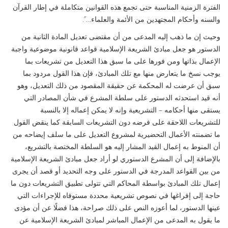
الفترة الزمنية المناسبة حتى تجمع هذه القوانين متكاملة في إطار القرآن
والسنه وأحكام المجتهدين من الأئمة والعلماء…”.
وحيث إن ما ذهب إليه المدعى من أن مقتضى تعديل المادة الثانية من
الدستور هو جعل مبادئ الشريعة الإسلامية قواعد قانونية موضوعية واجبة
الإعمال بذاتها ومن فورها على ما سبق هذا التعديل من تشريعات بما
يوجب نسخ ما يتعارض منها مع تلك المبادئ، فإن هذا القول مردود بما
سبق أن عرضت له المحكمة عن حقيقة المقصود من ذلك التعديل، وهو
أنه قيد استحدثه الدستور على سلطة المشرع في شأن المصادر التي
يستقى منها أحكامه – التشريعية وإنه لا يمكن إعماله إلا بالنسبة
للتشريعات اللاحقة على فرضه دون التشريعات السابقة كما ينقض القول
ما تضمنته الأعمال التحضيرية لمشروع التعديل على ما سلف إيضاحه من
أن المنوط به إعمال القيد المشار إليه هو السلطة المختصة بالتشريع،
بالإضافة إلى أن المشرع الدستوري لو أراد جعل مبادئ الشريعة الإسلامية
من بين القواعد المدرجة في الدستور على وجه التحديد أو قصد أن يجرى
إعمال تلك المبادئ بواسطة المحاكم التي تتولى تطبيق التشريعات دون ما
حاجة إلى إفراغها في نصوص تشريعية محددة مستوفاه للإجراءات التي
عينها الدستور، لما أعوزه النص على ذلك صراحة، هذا فضلًا عن أن مؤدى
ما يقول به المدعى من الإعمال المباشر لمبادئ الشريعة الإسلامية عن