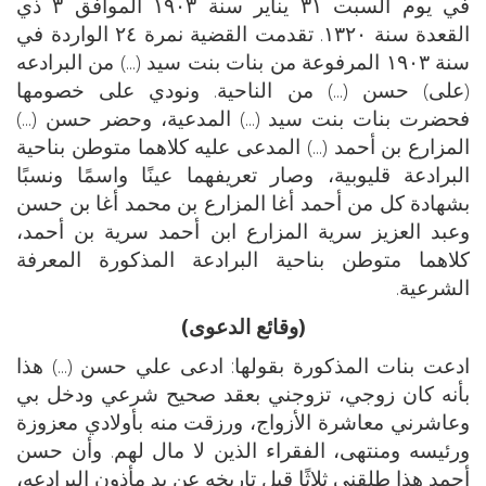
في يوم السبت ٣١ يناير سنة ١٩٠٣ الموافق ٣ ذي
القعدة سنة ١٣٢٠. تقدمت القضية نمرة ٢٤ الواردة في
سنة ١٩٠٣ المرفوعة من بنات بنت سيد (...) من البرادعه
(على) حسن (...) من الناحية. ونودي على خصومها
فحضرت بنات بنت سيد (...) المدعية، وحضر حسن (...)
المزارع بن أحمد (...) المدعى عليه كلاهما متوطن بناحية
البرادعة قليوبية، وصار تعريفهما عينًا واسمًا ونسبًا
بشهادة كل من أحمد أغا المزارع بن محمد أغا بن حسن
وعبد العزيز سرية المزارع ابن أحمد سرية بن أحمد،
كلاهما متوطن بناحية البرادعة المذكورة المعرفة
الشرعية.
(وقائع الدعوى)
ادعت بنات المذكورة بقولها: ادعى علي حسن (...) هذا
بأنه كان زوجي، تزوجني بعقد صحيح شرعي ودخل بي
وعاشرني معاشرة الأزواج، ورزقت منه بأولادي معزوزة
ورئيسه ومنتهى، الفقراء الذين لا مال لهم. وأن حسن
أحمد هذا طلقني ثلاثًا قبل تاريخه عن يد مأذون البرادعه،