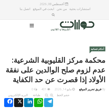
أغسطس 08, 2026
استشارات بحثية
من نحن
ابحث في الموقع
اتصل بنا
أحكام قضائية
محكمة مركز القليوبية الشرعية:
عدم لزوم صلح الوالدين على نفقة
الأولاد إذا قصرت عن حد الكفاية
By
فريق تحرير الموقع
مايو 14, 2026
401
0
حجم الخط
طباعة
البريد الإلكتروني
Facebook
X
LinkedIn
WhatsApp
Telegram