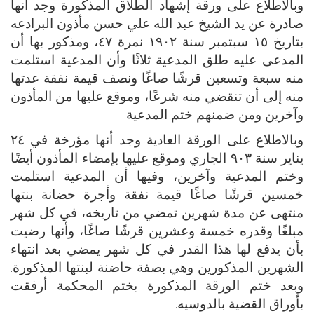
وبالاطلاع على ورقة إشهاد الطلاق المذكورة وجد أنها
صادرة عن يد الشيخ عبد الله علي حسن مأذون البرادعه
بتاريخ ١٥ سبتمبر سنة ١٩٠٢ نمرة ٤٧، ومذكور بها أن
المدعى عليه طلق المدعية ثلاثًا وأن المدعية استلمت
منه سبعة وتسعين قرشًا صاغًا ونصف قيمة نفقة عدتها
منه إلى أن تنقضي منه شرعًا، وموقع عليها من المأذون
وآخرين ومن ضمنهم ختم المدعية.
وبالاطلاع على الورقة العادية وجد أنها مؤرخة في ٢٤
يناير سنة ٩٠٣ الجاري وموقع عليها بإمضاء المأذون أيضًا
وختم المدعية وآخرين، وفيها أن المدعية استلمت
خمسين قرشًا صاغًا قيمة نفقة وأجرة حضانة بنتها
منتهى عن مدة شهرين تمضي من تاريخه، في كل شهر
مبلغًا وقدره خمسة وعشرين قرشًا صاغًا، وأنها رضيت
بأن يدفع لها هذا القدر في كل شهر يمضي بعد انتهاء
الشهرين المذكورين وهي بصفة حاضنة لبنتها المذكورة.
وبعد ختم الورقة المذكورة بختم المحكمة أرفقت
بأوراق القضية بالدوسيه.