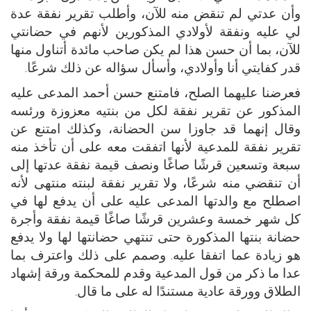
وأن عدتي لم تنقض منه للآن، وأطلب تقرير نفقة عدة
لي عليه ونفقة لأولادي المذكورين لأنهم في حضانتي
للآن، بما أن حسن هذا لم يكن صاحب مائدة أتناول منها
قدر كفايتي أنا وأولادي، وأسأل سؤاله عن ذلك شرعًا.
فعرضنا عليهما الصلح، فامتنع حسن أحمد المدعى عليه
المذكور عن تقرير نفقة لكل من بنتيه معزوزة ورئسه
وقال إنهما قد جاوزا سن الحضانة، وكذلك امتنع عن
تقرير نفقة للمدعية لأنها اتفقت معه على أن تأخذ منه
سبعة وتسعين قرشًا صاغًا ونصف قيمة نفقة عدتها إلى
أن تنقضي منه شرعًا، ولا تقرير نفقة لبنته منتهى لأنه
اصطلح مع والدتها المدعى عليه على أن يدفع لها في
كل شهر خمسة وعشرين قرشًا صاغًا قيمة نفقة وأجرة
حضانة بنتها المذكورة حتى تنتهي حضانتها لها ولا يدفع
هو زيادة عما اتفقا عليه. وصمم على ذلك واعترف بما
عدا ما ذكر من قول المدعية وقدم للمحكمة ورقة إشهاد
الطلاق وورقة عادية مستندًا له على ما قال.