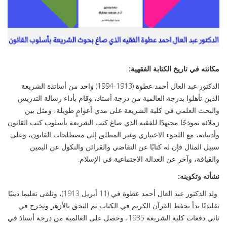
مكانته في تاريخ الكتابة الفقهية:
الدكتور عبد العال أحمد عطوة (1913-1994) واحد من أساتذة الشريعة
الذين تأهلوا بدرجة العالمية من درجة أستاذ، وقام بأداء رسالة التدريس
والبحث العلمي في كلية الشريعة على مدي أعوامٍ طويلة، ومثل بين
زملائه نموذجًا مجتهدًا للفقيه الذي صاغ كتب الشريعة بأسلوب كتب القانون
وأدبياته، مع اللجوء الاختياري وغير المطلق إلى مصطلحات القانون، وعلى
سبيل المثال فإن له كتابًا عن التقاضي والقرائن والنكول عن اليمين
والقيافة، وآخر عن العدالة الاجتماعية في الإسلام.
نشأته وتكوينه:
ولد الدكتور عبد العال أحمد عطوة في (11 أبريل 1913)، وتلقى تعليما دينيًا
تقليديًا بدأ بحفظ القرآن الكريم في الكتاب ثم التحق بالأزهر وتخرج في
ثاني دفعات كلية الشريعة 1935، وحصل على العالمية من درجة أستاذ في