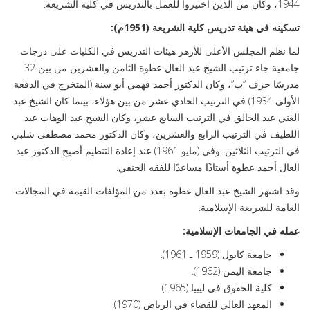
1944، وكان من الذين اختيروا للعمل بالتدريس في كلية الشريعة.
تسكينه في هيئة تدريس كلية الشريعة (1951م):
لما نظم المجلس الأعلى للأزهر هيئات التدريس في الكليات على درجات
جامعية جاء ترتيب الشيخ عبد العال عطوة الثامن والعشرين من بين 32
مدرسًا حرف “ب”، وكان الدكتور أحمد فهمي أبو سنة (المتخرج في الدفعة
الأولى 1934) في الترتيب الحادي عشر من بين هؤلاء، بينما كان الشيخ عبد
الغني عبد الخالق في الترتيب السابع عشر، وكان الشيخ عبد الوهاب عبد
اللطيف في الترتيب الرابع والعشرين، وكان الدكتور محمد مصطفى شلبي
في الترتيب الثلاثين. وفي (مايو 1961) عند إعادة التنظيم أصبح الدكتور عبد
العال أحمد عطوة أستاذًا مساعدًا للفقه الحنفي.
وقد اشتهر الشيخ عبد العال عطوة بعدد من المؤلفات القيمة في المجالات
العامة للشريعة الإسلامية.
عمله في الجامعات الإسلامية:
جامعة كابول (1959 ـ 1961).
جامعة اليمن (1962).
كلية الحقوق في ليبيا (1965).
المعهد العالي للقضاء في الرياض (1970).