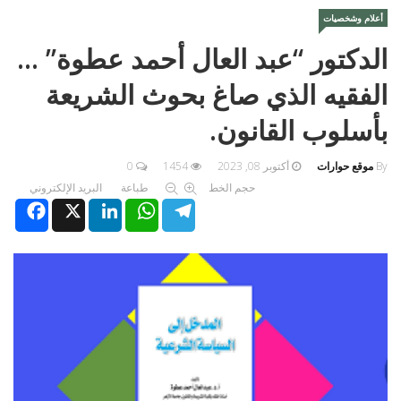
أعلام وشخصيات
الدكتور “عبد العال أحمد عطوة” …
الفقيه الذي صاغ بحوث الشريعة
بأسلوب القانون.
By
موقع حوارات
أكتوبر 08, 2023
1454
0
حجم الخط
طباعة
البريد الإلكتروني
Facebook
X
LinkedIn
WhatsApp
Telegram