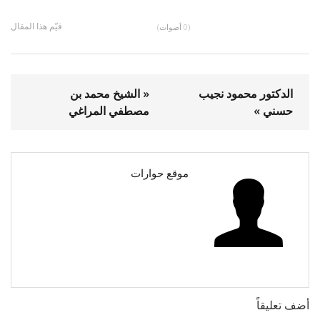
قيّم هذا المقال
(0 أصوات)
الدكتور محمود نجيب
« الشيخ محمد بن
حسني »
مصطفي المراغي
موقع حوارات
أضف تعليقاً