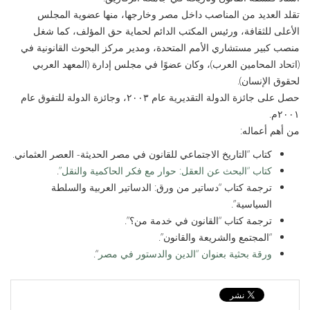
تقلد العديد من المناصب داخل مصر وخارجها، منها عضوية المجلس
الأعلى للثقافة، ورئيس المكتب الدائم لحماية حق المؤلف، كما شغل
منصب كبير مستشاري الأمم المتحدة، ومدير مركز البحوث القانونية في
(اتحاد المحامين العرب)، وكان عضوًا في مجلس إدارة (المعهد العربي
لحقوق الإنسان).
حصل على جائزة الدولة التقديرية عام ٢٠٠٣، وجائزة الدولة للتفوق عام
٢٠٠١م.
من أهم أعماله:
كتاب “التاريخ الاجتماعي للقانون في مصر الحديثة- العصر العثماني.
كتاب “البحث عن العقل: حوار مع فكر الحاكمية والنقل”
.
ترجمة كتاب “دساتير من ورق: الدساتير العربية والسلطة
السياسية”.
ترجمة كتاب “القانون في خدمة من؟”.
“المجتمع والشريعة والقانون”.
ورقة بحثية بعنوان “الدين والدستور في مصر
“.