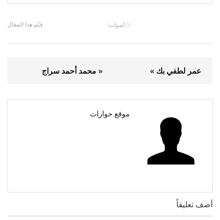
قيّم هذا المقال
(0 أصوات)
عمر لطفي بك »
« محمد أحمد سراج
موقع حوارات
أضف تعليقاً