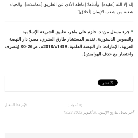
إله إلا الله [عقيدة]، وأدناها: إماطة الأذى عن الطريق [معاملات]، والحياء
شعبة من شعب الإيمان [أخلاق]”.
*
جزء مستل من: د. حازم علي ماهر، تطبيق الشريعة الإسلامية
والنصوص الدستورية، تقديم المستشار طارق البشري، مصر: دار النهضة
العربية، الإمارات: دار النهضة العلمية، 1439ه/2018م، ص26-30 (بتصرف
واختصار مع حذف الهوامش).
قيّم هذا المقال
(0 أصوات)
آخر تعديل بتاريخ الإثنين, 30 أكتوبر 2023 19:23