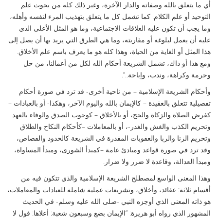
أي ما يتعلق بالله وصفاته والدار الآخرة، وغير ذلك كله من بحوث علم
التوحيد أو علم الكلام. كما تشمل كل ما يتعلق بتهذيب المرء لنفسه وأهله،
وما يجب أن تكون عليه العلاقات الاجتماعية، وما هو المثل الأعلى الذي
عليه أن يعمل لبلوغه أو مقاربته، وما هي الطرق التي يريد بها أن يصل إلى
هذا المثل أو الغاية من الحياة، وهذا كله هو ما يعرف باسم علم الأخلاق.
ومع هذا أو ذاك، تشمل الشريعة أحكام الله لكل من أعمالنا، من حل
وحرمة وكراهة، وندب، وإباحة..”.
وأحكام الشريعة الإسلامية – من ناحية أخرى- قد ترد في صورة أحكام
تفصيلية تتعلق بالعقيدة – كالإيمان بالله واليوم الآخر، وهكذا- أو بالعبادات –
كفرض الصلاة والزكاة والحج، أو بالأخلاق – كوجوب الصدق والوفاء بالعهد
وتحريم الكذب والغش والغدر-، أو بالمعاملات –كأحكام النكاح والطلاق
وتحريم الزنا والربا والعقوبات المقدرة في الشريعة كالحدود والقصاص،
وقد ترد في صورة قواعد ومبادئ عامة –كمبدأ الشورى، ومبدأ المساواة،
ومبدأ العدالة، وقاعدة لا ضرر ولا ضرار.
وهذا المعنى الواسع لمصطلح الشريعة الإسلامية والذي تتكون فيه من
أقسام ثلاثة: عقائد، وأخلاق، وتشريعات عملية شاملة للعبادات والمعاملات،
هو ذاته المعنى الذي أوجزه النبي -صلى الله عليه وسلم- في الحديث
المشهور الذي رواه أبو هريرة: “الإيمان بضع وسبعون شعبة: أعلاها: قول لا