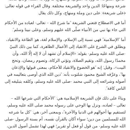
شرعة ومنهاجًا: الدين واحد والشريعة مختلفة. وقال الفراء في قوله تعالى:
﴿على شريعة﴾: على دين وملة ومنهاج، وكل ذلك يقال.
أما في الاصطلاح فتعني الشريعة “ما شرع الله – تعالى- لعباده من الأحكام
التي جاء بها نبي من الأنبياء صلّى الله عليهم وسلم، وعلى نبينا وسلم”.
أما “الإسلامية” فهي نسبة إلى الإسلام، والإسلام لغة، هو: الطاعة والانقياد،
ويطلق في الشرع على الانقياد إلى الأعمال الظاهرة، كما بين ذلك النبيّ
-صلى الله عليه وسلم- بقوله: «الإسلام أن تشهد أن لا إله إلّا الله، وأن
محمدًا رسول الله، وتقيم الصلاة، وتؤتي الزكاة، وتصوم رمضان، وتحج
البيت»، وقيل: إنه “هو الخضوع والانقياد للأحكام، بمعنى قبولها والإذعان
بها”، وعرَّفه الشيخ محمود شلتوت بأنه: “دين الله الذي أوصى بتعاليمه في
أصوله وشرائعه إلى النبي محمد -صلى الله عليه وسلم، وكلفه بتبليغه إلى
الناس كافة”.
وبناءً على ذلك فإن الشريعة الإسلامية هي: “الأحكام التي شرعها الله –
تعالى – لعباده، ونزل بها الوحي على رسوله محمد صلى الله عليه وسلم،
لتستقيم بها أحوالهم في الدنيا والآخرة”، وبمعنى آخر، هي: “كل ما شرعه
الله للمسلمين من دين؛ سواء أكان بالقرآن نفسه، أم بسنة الرسول -صلى
الله عليه وسلم- من قول أو فعل أو تقرير؛ فهي لهذا تشمل أصول الدين،