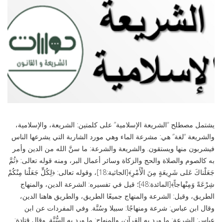
يشتمل مصطلح “الشريعة الإسلامية” على كلمتين: الشريعة، والإسلامية،
والشريعة “لغة” هي: مشرعة الماء وهي مورد الشاربة التي يشرعها الناس
فيشربون منها ويستقون. والشريعة والشرعة: ما سنَّ الله من الدين وأمر
به كالصوم والصلاة والحج والزكاة وسائر أعمال البر، ومنه قوله تعالى: ﴿ثُمَّ
جَعَلْناكَ عَلى شَرِيعَةٍ مِنَ الْأَمْرِ﴾[الجاثية:18]، وقوله تعالى: ﴿لِكُلٍّ جَعَلْنا مِنْكُمْ
شِرْعَةً وَمِنْهاجاً﴾[المائدة:48]؛ قيل في تفسيره: الشرعة الدين، والمنهاج
الطريق، وقيل: الشرعة والمنهاج جميعًا الطريق، والطريق هاهنا الدين،
وقال ابن عباس: شرعة ومنهاجًا: سبيلا وسُنَّة. وفي المفردات عن ابن
عباس: الشرعة: ما ورد به القرآن، والمنهاج: ما ورد به السُّنَّة. وقال قتادة: