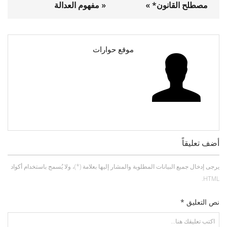
مصطلح القانون* »
« مفهوم العدالة
موقع حوارات
أضف تعليقاً
يرجى إدخال جميع البيانات المطلوبة والمشار إليها بعلامة (*)، ولا يُسمح باستخدام أكواد
HTML.
نص التعليق *