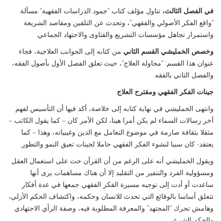
في الفصل الثالث،
تناول مؤلف كتاب “جمود الدراسات الفقهية” مسألة
“واقع الفكر الأصولي والفقهي”، وتحدث عن التلقين ومقاصد الشريعة
واستمرار تجاهل مؤسسات التشريع والفتاوى والاجتهاد الجماعي.
وخصص الخمليشي القسم الثاني
من كتابه إلى الجوانب العلاجية، فجاء
عنوان هذا القسم: “محاولة العلاج”، حيث تعلق الفصل الأول بأصول الفقه،
والفصل الثاني بالفقه.
جينات الفكر الفقهي ومقترح العلاج
وانتهى الخمليشي في نهاية كتابه إلى خلاصة، أكد فيها أن التأسيس لفهم
آخر رسالات السماء لم يكن أمرا هينا، لكن الأمر كان – كما يقول الكاتب –
مثقلا بثقافة صارمة في موضوع التعامل مع الدين وغيبياته، وهذا – كما
يعتقد- كان سببا لنشوء الفكر الفقهي حاملا لجينات تعيق النمو والتطور.
ويقول الخمليشي أنه على الرغم من أن القرآن حث على استعمال العقل
ومسؤولية الفرد والتنفير من التقليد إلا أن هناك مساهمات يرى أنها
ساعدت أو أدت إلى توجيه مسيرة الفكر الفقهي جمعها في عدة أفكار
تتعلق أساسا بالوقائع التي تحدث للانسان وحكمه، واكتشاف الحكم الأزلي،
وهامش تحرك “المجتهد” والمعرفة المطلوبة فيه، وصفة الرأي الاجتهادي
والحكم الشرعي..