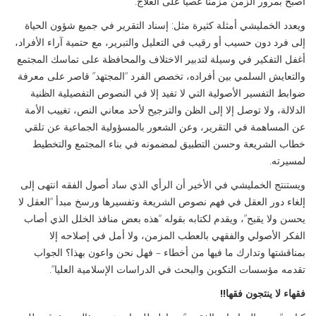
أصبح بمرور الزمن مزمنا عصيا على العلاج.
ويعدد الخمليشي أمثلة كثيرة مثل: إسناد التقرير في جميع شؤون الحياة
إلى فرد دون حسيب أو رقيب في التعليل والتبرير، مع حتمية آراء الأفراد،
أغفل التفكير في وسيلة لتدبير الاختلاف والمحافظة على تماسك المجتمع
والتعايش السلمي بين أفراده، تخصص الفرد “المجتهد” قاصر على معرفة
ضوابط التفسير الأصولية التي لا تفيد إلا في النصوص التفصيلية الظنية
الدلالة، ولا توصل إلا إلى الظن والترجيح لأحد معاني النص، تغييب الأمة
عن المساهمة في التقرير، وعن الشعور بالمسؤولية الجماعية عن تلقي
خطاب الشريعة وحسن التطبيق لمضمونه في بناء المجتمع والتخطيط
لمسيرته.
ويستنتج الخمليشي في الأخير أن الرأي الذي ساد أصول الفقه انتهى إلى
إلغاء دور العقل في فهم نصوص الشريعة وتفسيرها ورسخ مبدأ “العقل لا
يحسن ولا يقبح”، ويقدم لكتابه بقوله “هذه بعض منافذ الخلل الذي أصاب
الفكر الأصولي والفقهي بالعطب المزمن، ولا أمل في إصلاحه إلا
بمناقشتها وتدارك ما فيها من أخطاء – فهل نحن واعون بهذا؟ الجواب
تقدمه مؤسسات التكوين والبحث في الدراسات الإسلامية العليا”.
فقهاء لا ينتجون فقها
!!