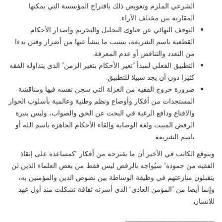
الشرعي الملزم وتعويض ذلك باقتراح المؤسسة التي يمكنها
المقارنة بين مختلف الآراء.
التوقف النهائي عن فتاوى التحليل والتحريم وإصدار الأحكام
القطعية باسم الشريعة، بسبب ما ينشأ عنها من أضرار وفتن بدءا
من التعدد والتناقض أو عدم المعرفة.
التطبيق الفعلي لمبدأ “تغير الأحكام بتغير الزمن” الذي يتداوله الفقه
كثيرا دون أن يجد سبيلا للتطبيق.
ضرورة خروج الفقيه من العزلة التي سجن نفسه فيها ومناقشة
المستجدات من أفكار وأوضاع ونظم وطنية وعالمية بأسلوب الحوار
والاقناع ودافع الرغبة في البحث عن الحق والصواب، وليس بنبرة
الرفض المبيت ولغة الوصاية وإلقاء الأحكام الجاهزة باسم الله أو
باسم الشريعة.
ويتوقع الكاتب في الأخير أن ما يقترحه من أفكار “كمساعدة على إنقاذ
الفقيه من جموده” سيُواجه بالرفض ليس فقط من بعض العلماء الذين لن
يتقبلون منازعتهم في وظيفة الوساطة بين نصوص الدين والمؤمنين به،
وإنما أيضا من “المؤمن العادي” الذي أسرته ثقافة تشكلت منذ أول عهد
للانسان.
______________________________