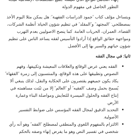
التطور الحاصل في مفهوم الدولة
ويتساءل مؤلف كتاب “جمود الدراسات الفقهية”: هل يمكن مثلا اليوم الأخذ
بمصطلحي: “المجتهد” و”المقلد” في تنظيم شؤون الحياة: أنظمة الشركات،
القضاء، العمران، الحريات العامة. كما ينصح الاصوليين بعدم التهرب
ومواجهة حقائق الواقع إذا أرادوا التأسيس لفقه يساعد الناس على تنظيم
شؤون حياتهم والسير بها إلى الأفضل.
ثانيا: في مجال الفقه
الفقه يعني عرض الوقائع والعلاقات المعيشة وتكييفها، وفهم
النصوص وتطبيقها على هذه الوقائع، والمنتسبون إلى زمرة “الفقهاء”
يكاد يكون جميعهم يقتصرون على الحكاية والنقل، لذلك ينبغي ألا
يُسمح بحمل وصف “الفقيه” أو “العالم” إلا من ثبُتت مساهمته في
إنتاج الفقه والحلول الميسرة للتعايش ومواصلة البناء وعمارة
الأرض.
التحديد الدقيق لمجال الفقه المؤسس على ضوابط التفسير
الأصولية.
الالتزام بالمفهوم اللغوي والمنطقي لمصطلح “الفقه” وهو أنه رأي
شخصي في تفسير النص وهو ما يفرض إنهاء وصفه بالحكم