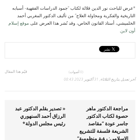
*عرض للباحث نور الدين قلالة لكتاب “جمود الدراسات الفقهية- أسبابه
التاريخية والفكرية ومحاولة العلاج” من تأليف الدكتور المغربي أحمد
الخلميشي، أستاذ القانون الخاص، وقد نُشر هذا العرض على
موقع إسلام
أون لاين.
قيّم هذا المقال
(0 أصوات)
آخر تعديل بتاريخ الثلاثاء, 31 أكتوبر 2023 08:43
مراجعة الدكتور ماهر
« تصدير بقلم الدكتور عبد
حصوة لكتاب الدكتور
الرزاق أحمد السنهوري
جاسر عودة “مقاصد
رئيس مجلس الدولة*
الشريعة فلسفة للتشريع
الإسلامي: رؤية منظومية”