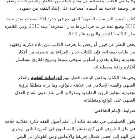
ولا يكتفي الكاتب بالأسئلة، بل يقدم جملة من الأفكار والمقترحات، وضعها
في وصفة علاجية لما أسماه “مساعدة على إنقاذ الفقيه من جموده .
كتاب “جمود الدراسات الفقهية” الذي يقع في حدود 264 صفحة، صدر سنة
2010 وطبع عدة مرات في الرباط بدار “المعرفة” سنة 2010. وفي القاهرة
بدار “الكلمة” للنشر والتوزيع عام 2014.
بغض النظر عن قبول أو رفض ما يعرضه الكاتب من مادة فكرية وفقهية
بين طيات صفحاته، فإن الكتاب جدير بالقراءة لما يتضمنه من أفكار
تجديدية وطابع نقدي و أسلوب منهجي بسيط ومريح للقارئ لتسلسل
أفكاره ودقة مصطلحاته.
وفي هذا الكتاب يناقش الباحث قضايا تهم
الدراسات الفقهية
والفكر
الفقهي والفقه الإسلامي في علاقته بالواقع، وما يراه منطلقًا لرؤية
تجديدية تتجاوز الرؤية التقليدية ومقولاتها التي تقف دون انفتاح العقل
الفقهي على الواقع ومتطلباته.
ضوابط الإمام الشافعي
يقول الخمليشي في مقدمة كتابه أن “علم أصول الفقه فكرة عقلانية خلاقة
في ظل الظروف التي كان يعيشها المسلمون في القرن الثاني الهجري
من الهند إلى أقصى شمال إفريقيا والأندلس ومن القوقاز إلى اليمن