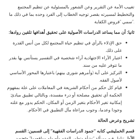
‪تغييب الأمة عن التقرير وعن الشعور بالمسئولية عن تنظيم المجتمع
والتخطيط لمسيرته بقصر توجيه الخطاب إلى الفرد وحده بما في ذلك ما
سمي “فروض الكفاية”.
ثانيا: أن مما يساعد الدراسات الأصولية على تحقيق أهدافها تلقين روادها
:‪
حق الإدلاء بالرأي في تنظيم حياة المجتمع لكل من أنس القدرة
على ذلك.‪
اعتبار الآراء الاجتهادية آراء شخصية في التفسير يستأنس بها بقدر
ما تتوفر عليه من سند.
التركيز على آية (وأمرهم شورى بينهم) باعتبارها المحور الأساسي
لأصول الفقه.
قيام كل حكم من أحكام الشريعة في المعاملات على علة بمفهوم
الحكمة أي تحقيق مصلحة أو درء مفسدة، وبالتالي تطبيق مبادئ:
إمكانية تغير الأحكام بتغير الزمن أو المكان، الحكم يدور مع علته
وجودا وعدما، وجوب مراعاة مآل التطبيق في الأحكام..
تشريح وعرض الحالة
قسم الخمليشي كتابه “جمود الدراسات الفقهية” إلى قسمين: القسم
الأول
تناول فيه مسألة “نشأة وتطور الفقه وأصوله وواقعهما”
وتضمن