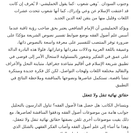
وجنوب السودان…”وهي شعوب -كما يقول الخمليشي- لا يُعرف إن كانت
قد اعتنقت الإسلام عن وعي وإدراك، كما أنها شعوب تتحدث عشرات
اللغات وقليل منها من يتقن لغة الدين الجديد.
ويؤكد الخمليشي أن الإمام الشافعي يعتبر بحق صاحب رؤية ثاقبة عندما
أسس علم أصول الفقه بوضع ضوابط تفسير نصوص الشريعة مؤكدًا على
ضرورة توفر المنتصب للتفسير على معرفة واسعة بالنصوص ذاتها،
وعميقة باللغة العربية ودلالات مفرداتها وعباراتها، فلولا هذه البادرة الدالة
على عمق في التفكير وشعور بالمسئولية لاستحال الأمر إلى فوضى في
تطبيق شريعة الإسلام في أقاليم متباعدة جغرافيا، متباينة النحل والأعراف
والتقاليد مختلفة اللغات ولهجات التواصل، لكن كل فكرة جديدة ومبتكرة
تنشأ ناقصة، تستكمل عناصرها ونضوجها بالمناقشة وملاحظة النتائج في
التطبيق.
حقائق نهائية تنقل ولا تتعقل
ويتساءل الكاتب: هل حصل هذا لأصول الفقه؟ تناول الدارسون بالتحليل
جوانب هامة من موضوعات أصول الفقه ودققوا المناقشة لعناصرها، مع
ذلك بقيت موضوعات أخرى تلقن بصفتها حقائق نهائية تنقل ولا تتعقل،
وهذا ما أساء إلى علم أصول الفقه وأصاب الفكر الفقهي بالشلل الذي