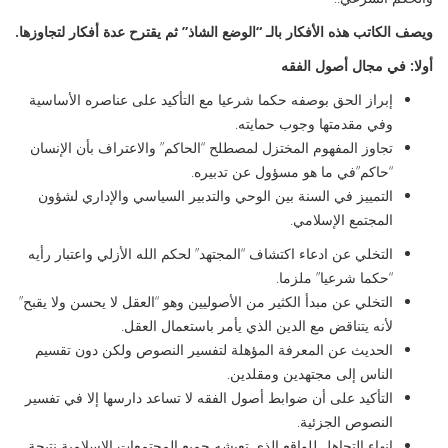
ويصف الكاتب هذه الأفكار بالـ “الوضع الشاذ” ثم يقترح عدة أفكار لتجاوزها
.
أولا: في مجال أصول الفقه
إبراز الحق بوصفه حكما شرعيا مع التأكيد على عناصره الأساسية
وفي مقدمتها وجوب حمايته.
تجاوز المفهوم المختزل لمصطلح “الحاكم” والاعتراف بأن الإنسان
“حاكم”في ما هو مسؤول عن تدبيره.
التمييز في السنة بين الوحي والتدبير السياسي والإداري لشؤون
المجتمع الإسلامي.
التخلي عن ادعاء اكتشاف “المجتهد” لحكم الله الأزلي واعتبار رأيه
“حكما شرعيا” ملزما.
التخلي عن مبدأ الكثير من الأصوليين وهو “العقل لا يحسن ولا يقبح”
لأنه يتناقض مع الدين الذي يأمر باستعمال العقل.
الحديث عن المعرفة المؤهلة لتفسير النصوص ولكن دون تقسيم
الناس إلى مجتهدين ومقلدين.
التأكيد على أن ضوابط أصول الفقه لا تساعد دارسها إلا في تفسير
النصوص الجزئية.
إنهاء التجاهل للواقع الذي تعيشه جميع المجتمعات الإسلامية نتيجة