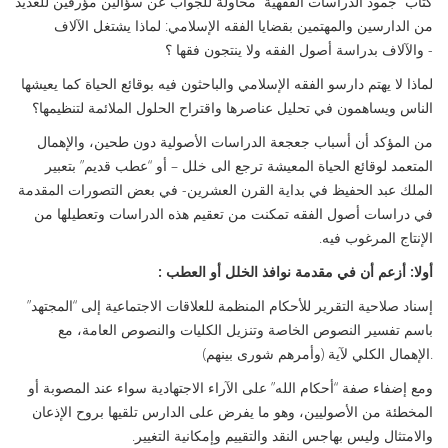
كتاب “جمود الدراسات الفقهية” محاولة للجواب عن سؤالين مؤرقين للعديد
من الدارسين والمهتمين بقضايا الفقه الإسلامي: ‪ لماذا يشتغل الآلاف
والآلاف بدراسة أصول الفقه ولا ينتجون فقها ؟ ‪-
لماذا لا يهتم دارسو الفقه الإسلامي والباحثون فيه بوقائع الحياة كما يعيشها
الناس ويساهمون في تحليل عناصرها واقتراح الحلول الملائمة لتنظيمها؟
من المؤكد أن أسباب جعجعة الدراسات الأصولية دون طحين، والإهمال
المتعمد لوقائع الحياة المعيشة ترجع الى خلل – أو “عطب قديم” بتعبير
الملك عبد الحفيظ في بداية القرن العشرين- في بعض التصورات المقدمة
في دراسات أصول الفقه تمكنت من تعقيم هذه الدراسات وتعطيلها من
الإنتاج المرغوب فيه.
أولا: أزعم أن في مقدمة نوافذ الخلل أو العطب
:
‪ إسناد صلاحية التقرير للأحكام المنظمة للعلاقات الاجتماعية إلى “المجتهد”
باسم تفسير النصوص الخاصة وتنزيل الكليات والنصوص العامة، مع
الإهمال الكلي لآية (وأمرهم شورى بينهم).
ومع إضفاء صفة “أحكام الله” على الآراء الاجتهادية سواء عند المصوبة أو
المخطئة من الأصوليين، وهو ما يفرض على الدارس تلقيها بروح الإذعان
والامتثال وليس بهاجس النقد والتقييم وإمكانية التغيير.