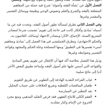
الفصل الأول
عن “نشأة الفقه وأصوله” شرح فيه جملة من المفاهيم
المتعلقة بالفقه والشرع والعلم ونصوص الوحي وطبيعة ووسائل التفسير
والمفسر وغيرها.
وفي الفصل الثاني
تطرق لمسألة تطور أصول الفقه، وتحدث فيه عن ما
أسماه “مبادئ وأفكار كانت في حاجة إلى تقويم” تضمنت شرحا لمصادر
التشريع (السنة، الإجماع، الآثار) ومصادر الاجتهاد (وسائله، القائمون به،
والحكم الاجتهادي)، وتطرق الخمليشي في هذا الفصل إلى “مبادئ ومفاهيم
أسيء تفسيرها في التطبيق” ومنها المصلحة وعلة الحكم والمجتهد وقواعد
التفسير وضوابطه وغيرها.
وذيل هذا الفصل بخلاصة أكد فيها أن الإغفال عن تقويم بعض المبادئ
والقواعد التي أسس عليها علم أصول الفقه وإساءة تطبيق البعض الآخر
أديا إلى نتائج سلبية:
غياب القراءة النقدية الهادفة إلى التطوير عن طريق التقويم.
طغيان المناقشات اللفظية وتفريع الخلافات على حساب التحليل
بعد التنظير عن الممارسة
العقم الكلي للانتاج الفقهي فقد فرض التقليد المذهبي ومنع مجرد
الخروج عن الإمام وكبار مقلديه.