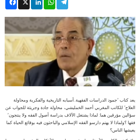
Facebook
X
LinkedIn
WhatsApp
Telegram
يعد كتاب “جمود الدراسات الفقهية..أسبابه التاريخية والفكرية ومحاولة
العلاج” للكاتب المغربي أحمد الخمليشي، محاولة جادة وجريئة للجواب عن
سؤالين مؤرقين هما: ‪ “لماذا يشتغل الآلاف بدراسة أصول الفقه ولا ينتجون
فقها ؟‪ ولماذا لا يهتم دارسو الفقه الإسلامي والباحثون فيه بوقائع الحياة كما
يعيشها الناس؟