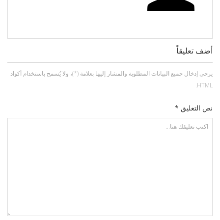
أضف تعليقاً
يرجى إدخال جميع البيانات المطلوبة والمشار إليها بعلامة (*)، ولا يُسمح باستخدام أكواد
HTML.
نص التعليق *