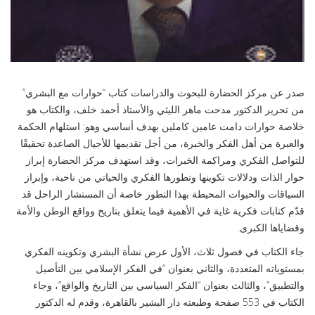
صدر عن مركز الحضارة للبحوث والدراسات كتاب “حوارات مع البشري”
من تحرير الدكتور مدحت ماهر الليثي والأستاذ أحمد خلف، والكتاب هو
خلاصة حوارات دامت عامين كاملين بهدف أساسي وهو: استلهام الحكمة
والعبرة من أهل الفكر والخبرة، من أجل تقديمها للأجيال الصاعدة تحقيقًا
للتواصل الفكري ومراكمة الخبرات، وقد استهدف مركز الحضارة إبراز
حوار الذات ودلالات تكوينها وتطورها الفكري والحياتي من ناحية، وإبراز
السياقات والحيوات المحيطة بهذا التطور خاصة أن المستشار الراحل قد
قدّم كتابات فكرية غاية في الأهمية فيما يتعلق بتاريخ وواقع الوطن والأمة
وقضاياها الكبرى.
جاء الكتاب في فصول ثلاث، الأول عرض نشأة البشري وتكوينه الفكري
بمستوياته المتعددة، والثاني بعنوان “في الفكر الإسلامي بين التأصيل
والتطبيق”، والثالث بعنوان “الفكر السياسي بين التاريخ والواقع”، وجاء
الكتاب في 553 صفحة وطبعته دار البشير بالقاهرة، وقدم له الدكتور