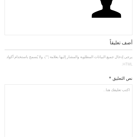
أضف تعليقاً
يرجى إدخال جميع البيانات المطلوبة والمشار إليها بعلامة (*)، ولا يُسمح باستخدام أكواد
HTML.
نص التعليق *