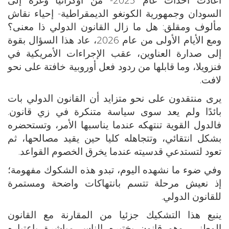
السودان وجمهورية الكونغو الديمقراطية- إحياء نقاش
مألوف ومقلق: هل ما زال القانون الدولي ذا معنى؟
ومع الأيام الأولى من عام 2026، عاد هذا السؤال بقوة
إلى صدارة العناوين، عقب الإجراءات الأمريكية في
فنزويلا، وما قابلها من ردود فعل أوروبية خافتة على نحو
لافت.
يرى منتقدون على نحو متزايد أن القانون الدولي بات
بائدًا ولم يعد سوى سياسة متنكرة في زي قانون.
فالدول القوية تنتهكه عندما يناسبها الأمر، وتستحضره
بشكل انتقائي، وتتجاهله كليا حين يقيد مصالحها، ثم
تعود لتستدعي قدسيته عندما يخرق الخصوم القواعد.
وفي ضوء ما نشهده اليوم، تبدو هذه الشكوك مفهومة؛
إذ نعيش مرحلة تتسم بانتهاكات واضحة ومستمرة
للقانون الدولي.
ينبع هذا التشكيك جزئيا من المقارنة مع القانون
الوطني، وهو قانون يختبره الناس مباشرة باعتباره