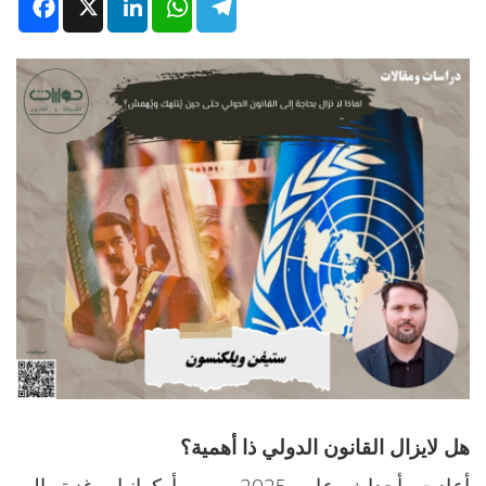
Facebook
X
LinkedIn
WhatsApp
Telegram
هل لايزال القانون الدولي ذا أهمية؟
أعادت أحداث عام 2025- من أوكرانيا وغزة إلى