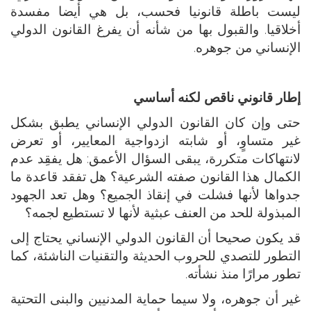
ليست باطلة قانونيا فحسب، بل هي أيضا مفسدة
أخلاقيا. والقبول بها من شأنه أن يفرغ القانون الدولي
الإنساني من جوهره.
إطار قانوني ناقص لكنه أساسي
حتى وإن كان القانون الدولي الإنساني يطبق بشكل
غير متساوٍ، أو شابته ازدواجية المعايير، أو تعرض
لانتهاكات متكررة، يبقى السؤال الأعمق: هل يفقِد عدم
الكمال هذا القانون صفته الشرعية؟ هل تفقد قاعدة ما
جدواها لأنها فشلت في إنقاذ الجميع؟ وهل تعد الجهود
المبذولة للحد من العنف عبثية لأنها لا تستطيع لجمه؟
قد يكون صحيحا أن القانون الدولي الإنساني يحتاج إلى
التطور للتصدي للحروب الحديثة والتقنيات الناشئة، كما
تطور مرارًا منذ نشأته.
غير أن جوهره، ولا سيما حماية المدنيين والبنى التحتية