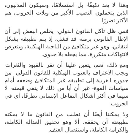
وهذا لا يعد تكيفًا، بل استسلامًا، وسيكون المدنيون،
الذين يتحملون النصيب الأكبر من ويلات الحروب، هم
الأكثر تضررًا.
ففي ظل تآكل القانون الدولي، يخلص البعض إلى أن
الإطار القانوني برمته قد فشل، إذ يتم تطبيقه بشكل
انتقائي، وهو غير متكافئ من الناحية الهيكلية، ويتعرض
لانتهاكات متكررة، مما يجعله بلا جدوى.
ومع ذلك، نعم، يتعين علينا أن نقر بالقيود والثغرات.
ويجب الاعتراف بالعيوب الهيكلية للقانون الدولي- من
جذوره الغربية إلى تطبيقه غير المتكافئ وضعفه أمام
سياسات القوة- غير أن أيا من ذلك لا ينفي قيمته، لا
سيما في أكثر أشكال التفاعل الإنساني تطرفًا، أي في
الحروب.
ولا يمكننا أيضًا أن نطلب من القانون ما لا يمكنه
بطبيعته أن يحققه، ألا وهو تحقيق العدالة الكاملة،
والكرامة الكاملة، واستئصال العنف.