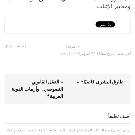
ومعايير الإثبات.
قيّم هذا المقال
(0 أصوات)
آخر تعديل بتاريخ الثلاثاء, 03 فبراير 2026 08:43
طارق البشرى قاضيًا* »
« العقل القانوني
النصوصي .. وأزمات الدولة
العربية*
أضف تعليقاً
يرجى إدخال جميع البيانات المطلوبة والمشار إليها بعلامة (*)، ولا يُسمح باستخدام أكواد