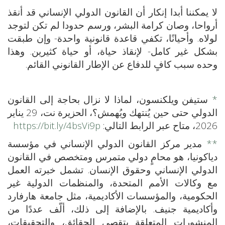
لا يمكننا أبدا إنكار أن القانون الدولي الإنساني قد أنقذ
أرواحا، وصان كرامة البشر، ورسم حدودا لم تكن لتوجد
لولاه. وأحيانًا، تكفي قاعدة قانونية واحدة- وإن طبقت
بشكل غير كامل- لإنقاذ حياة، أو حياة كثيرين. وهذا
وحده سبب كافٍ للدفاع عن الإطار القانوني القائم.
*
ستيفن ويلكنسون، لماذا لا نزال بحاجة إلى القانون
الدولي حتى حين يُنتهك ويُهمش؟، الحزيرة نت، 29 يناير
2026، متاح عبر الرابط التالي:
https://bit.ly/4bsVi9p
**
مدير مركز القانون الدولي الإنساني في مؤسسة
دياكونيا، هو محامٍ دولي متمرس ومتخصص في القانون
الدولي الإنساني وحقوق الإنسان. تشمل خبرته العمل
مع وكالات الأمم المتحدة، والمنظمات الدولية غير
الحكومية، والمؤسسات الأكاديمية، مثل جامعة هارفارد
وأكاديمية جنيف. بالإضافة إلى ذلك، ألّف عددًا من
المنشورات المتعلقة بتقصي الحقائق، والتحقيقات،